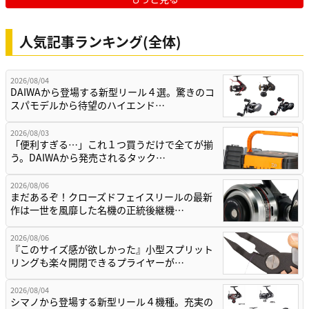
人気記事ランキング(全体)
2026/08/04
DAIWAから登場する新型リール４選。驚きのコ
スパモデルから待望のハイエンド…
2026/08/03
「便利すぎる…」これ１つ買うだけで全てが揃
う。DAIWAから発売されるタック…
2026/08/06
まだあるぞ！クローズドフェイスリールの最新
作は一世を風靡した名機の正統後継機…
2026/08/06
『このサイズ感が欲しかった』小型スプリット
リングも楽々開閉できるプライヤーが…
2026/08/04
シマノから登場する新型リール４機種。充実の