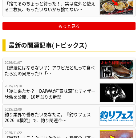
「捨てるのちょっと待った！」実は意外と使え
る二枚貝、もったいないから捨てない…
もっと見る
最新の関連記事(トピックス)
2026/01/07
【違法にはならない？】アワビだと思って食べ
たら別の貝だった⁉「…
2025/12/10
「遂に来たか？」DAIWAが“意味深”なティザー
映像を公開、10年ぶりの新型…
2025/12/09
釣り業界で働きたいあなたに。『釣りフェス
2026 in横浜』で、釣り関連企…
2025/11/22
【衝撃】「こんなにいたのか…」恐怖の『アニ