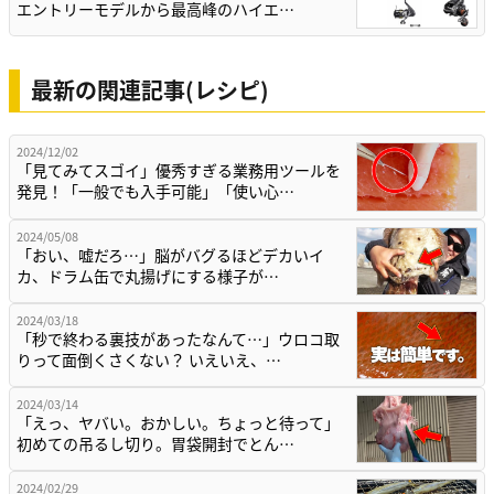
エントリーモデルから最高峰のハイエ…
最新の関連記事(レシピ)
2024/12/02
「見てみてスゴイ」優秀すぎる業務用ツールを
発見！「一般でも入手可能」「使い心…
2024/05/08
「おい、嘘だろ…」脳がバグるほどデカいイ
カ、ドラム缶で丸揚げにする様子が…
2024/03/18
「秒で終わる裏技があったなんて…」ウロコ取
りって面倒くさくない？ いえいえ、…
2024/03/14
「えっ、ヤバい。おかしい。ちょっと待って」
初めての吊るし切り。胃袋開封でとん…
2024/02/29