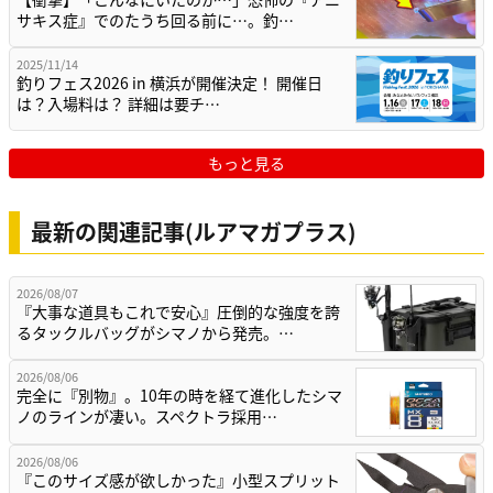
サキス症』でのたうち回る前に…。釣…
2025/11/14
釣りフェス2026 in 横浜が開催決定！ 開催日
は？入場料は？ 詳細は要チ…
もっと見る
最新の関連記事(ルアマガプラス)
2026/08/07
『大事な道具もこれで安心』圧倒的な強度を誇
るタックルバッグがシマノから発売。…
2026/08/06
完全に『別物』。10年の時を経て進化したシマ
ノのラインが凄い。スペクトラ採用…
2026/08/06
『このサイズ感が欲しかった』小型スプリット