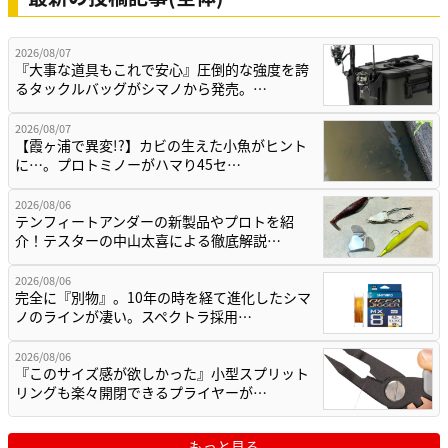
2026/08/07
『大事な道具もこれで安心』圧倒的な強度を誇
るタックルバッグがシマノから発売。…
2026/08/07
【霞ヶ浦で異変!?】カビの生えた小魚がヒント
に…。プロトミノーがハマり45セ…
2026/08/06
テンフィートアンダーの新製品やプロトを紹
介！テスターの中山太喜による徹底解説…
2026/08/06
完全に『別物』。10年の時を経て進化したシマ
ノのラインが凄い。スペクトラ採用…
2026/08/06
『このサイズ感が欲しかった』小型スプリット
リングも楽々開閉できるプライヤーが…
もっと見る