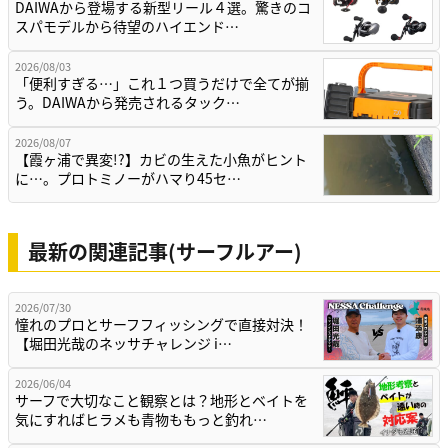
DAIWAから登場する新型リール４選。驚きのコ
スパモデルから待望のハイエンド…
2026/08/03
「便利すぎる…」これ１つ買うだけで全てが揃
う。DAIWAから発売されるタック…
2026/08/07
【霞ヶ浦で異変!?】カビの生えた小魚がヒント
に…。プロトミノーがハマり45セ…
最新の関連記事(サーフルアー)
2026/07/30
憧れのプロとサーフフィッシングで直接対決！
【堀田光哉のネッサチャレンジ i…
2026/06/04
サーフで大切なこと観察とは？地形とベイトを
気にすればヒラメも青物ももっと釣れ…