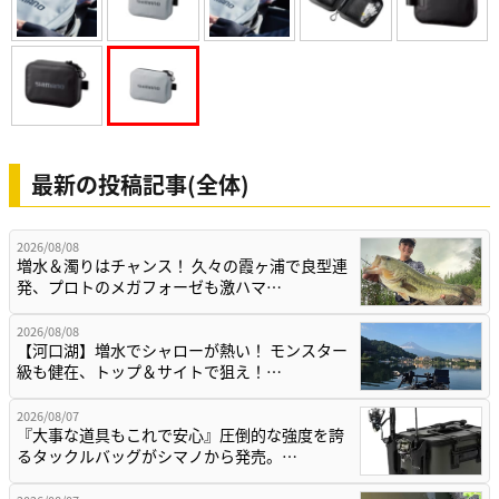
最新の投稿記事(全体)
2026/08/08
増水＆濁りはチャンス！ 久々の霞ヶ浦で良型連
発、プロトのメガフォーゼも激ハマ…
2026/08/08
【河口湖】増水でシャローが熱い！ モンスター
級も健在、トップ＆サイトで狙え！…
2026/08/07
『大事な道具もこれで安心』圧倒的な強度を誇
るタックルバッグがシマノから発売。…