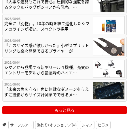
『大事な道具もこれで安心』圧倒的な強度を誇
るタックルバッグがシマノから発売。…
2026/08/06
完全に『別物』。10年の時を経て進化したシマ
ノのラインが凄い。スペクトラ採用…
2026/08/06
『このサイズ感が欲しかった』小型スプリット
リングも楽々開閉できるプライヤーが…
2026/08/04
シマノから登場する新型リール４機種。充実の
エントリーモデルから最高峰のハイエ…
2026/08/03
「未来の魚を守る」魚に無駄なダメージを与え
ずに撮影からサイズ計測までできるメ…
もっと見る
サーフルアー
海釣り(オフショア／沖)
シマノ
ヒラメ