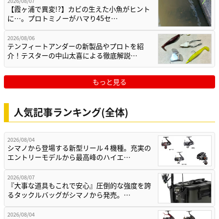
2026/08/07
【霞ヶ浦で異変!?】カビの生えた小魚がヒント
に…。プロトミノーがハマり45セ…
2026/08/06
テンフィートアンダーの新製品やプロトを紹
介！テスターの中山太喜による徹底解説…
もっと見る
人気記事ランキング(全体)
2026/08/04
シマノから登場する新型リール４機種。充実の
エントリーモデルから最高峰のハイエ…
2026/08/07
『大事な道具もこれで安心』圧倒的な強度を誇
るタックルバッグがシマノから発売。…
2026/08/04