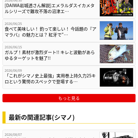
[DAIWA岩城透さん解説]エメラルダスイカメタ
ルシリーズで難攻不落の沼津エ…
2026/06/25
食べて美味しい！ 釣って楽しい！ 今話題の『ア
マラバ』の魅力とは？ 紅牙で“…
2026/06/15
ガルプ！素材が激烈ダート!! キレと波動があら
ゆるターゲットを魅了!!
2026/06/09
「これがシマノ史上最強」実用巻上持久力25キ
ロという驚愕のスペックで登場する…
もっと見る
最新の関連記事(シマノ)
2026/08/07