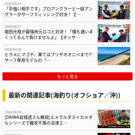
2026/05/13
「手強い相手です」プロアングラーと一般アン
グラーがサーフフィッシング対決！【…
2026/04/27
堀田光哉が最強地元ロコと対決！「僕も通いま
くってるんで負けませんよ」【ネッサ…
2026/03/30
ヒラメにマゴチ、果てはブリやオオニベまで⁉
サーフ専用モデルの「…
もっと見る
最新の関連記事(海釣り(オフショア／沖))
2026/06/30
[DAIWA岩城透さん解説]エメラルダスイカメタ
ルシリーズで難攻不落の沼津エ…
2026/06/30