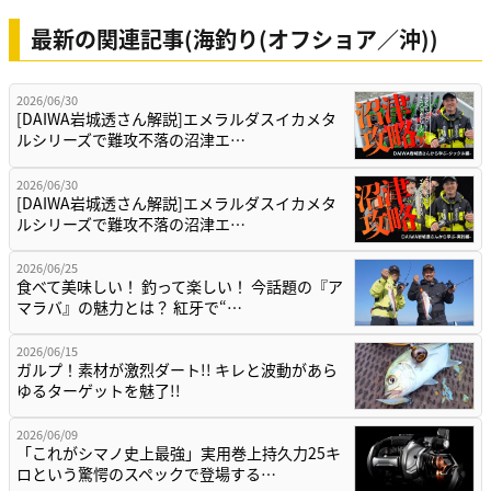
最新の関連記事(海釣り(オフショア／沖))
2026/06/30
[DAIWA岩城透さん解説]エメラルダスイカメタ
ルシリーズで難攻不落の沼津エ…
2026/06/30
[DAIWA岩城透さん解説]エメラルダスイカメタ
ルシリーズで難攻不落の沼津エ…
2026/06/25
食べて美味しい！ 釣って楽しい！ 今話題の『ア
マラバ』の魅力とは？ 紅牙で“…
2026/06/15
ガルプ！素材が激烈ダート!! キレと波動があら
ゆるターゲットを魅了!!
2026/06/09
「これがシマノ史上最強」実用巻上持久力25キ
ロという驚愕のスペックで登場する…