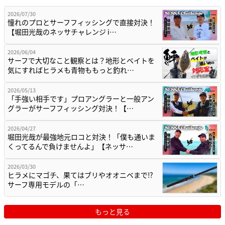
2026/07/30
憧れのプロとサーフフィッシングで直接対決！
【堀田光哉のネッサチャレンジ i…
2026/06/04
サーフで大切なこと観察とは？地形とベイトを
気にすればヒラメも青物ももっと釣れ…
2026/05/13
「手強い相手です」プロアングラーと一般アン
グラーがサーフフィッシング対決！【…
2026/04/27
堀田光哉が最強地元ロコと対決！「僕も通いま
くってるんで負けませんよ」【ネッサ…
2026/03/30
ヒラメにマゴチ、果てはブリやオオニベまで⁉
サーフ専用モデルの「…
もっと見る