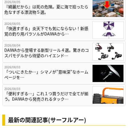
2026/08/05
『綺麗だから』は死の危険。夏に海で拾ったら
危なすぎる漂流物５選。
2026/08/05
「快適すぎる」炎天下でも気にならない！新感
覚の釣り用パラソルがDAIWAから…
2026/08/04
DAIWAから登場する新型リール４選。驚きのコ
スパモデルから待望のハイエンド…
2026/08/03
「ついにきたか…」シマノが”意味深”なホーム
ページを…
2026/08/03
「便利すぎる…」これ１つ買うだけで全てが揃
う。DAIWAから発売されるタック…
最新の関連記事(サーフルアー)