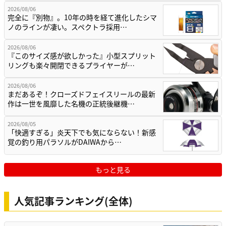
2026/08/06
完全に『別物』。10年の時を経て進化したシマ
ノのラインが凄い。スペクトラ採用…
2026/08/06
『このサイズ感が欲しかった』小型スプリット
リングも楽々開閉できるプライヤーが…
2026/08/06
まだあるぞ！クローズドフェイスリールの最新
作は一世を風靡した名機の正統後継機…
2026/08/05
「快適すぎる」炎天下でも気にならない！新感
覚の釣り用パラソルがDAIWAから…
もっと見る
人気記事ランキング(全体)