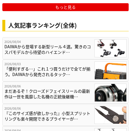
もっと見る
人気記事ランキング(全体)
2026/08/04
DAIWAから登場する新型リール４選。驚きのコ
スパモデルから待望のハイエンド…
2026/08/03
「便利すぎる…」これ１つ買うだけで全てが揃
う。DAIWAから発売されるタック…
2026/08/06
まだあるぞ！クローズドフェイスリールの最新
作は一世を風靡した名機の正統後継機…
2026/08/06
『このサイズ感が欲しかった』小型スプリット
リングも楽々開閉できるプライヤーが…
2026/08/04