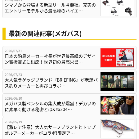
シマノから登場する新型リール４機種。充実の
エントリーモデルから最高峰のハイエ…
最新の関連記事(メガバス)
2026/07/31
日本の釣具メーカー社長が世界最高峰のデザイ
ン賞授賞式に出席！世界初の最高栄誉…
2026/07/23
大人気ラゲッジブランド『BRIEFING』が老舗バ
ス釣りメーカーと再びコラボ…
2026/06/10
メガバス製ペンシルの集大成が爆誕！デカいの
に素早く動ける秘密とは&#x204…
2026/05/19
【激レア注意】大人気サーフブランドとトップ
ofルアーメーカーがコラボ!限定ア…