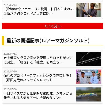
2026/05/13
【iPhoneやフェラーリに比肩！】日本生まれの
最新バス釣りロッドが世界に認…
もっと見る
最新の関連記事(ルアーマガジンソルト)
2026/07/31
史上最高クラスの素材を使用したロッドがつい
に誕生。「軽さ」と「強度」を両立さ…
2026/07/30
憧れのプロとサーフフィッシングで直接対決！
【堀田光哉のネッサチャレンジ i…
2026/07/30
一口サイズながら圧倒的な飛距離。シマノから
発売される人気ルアーに待望のダウン…