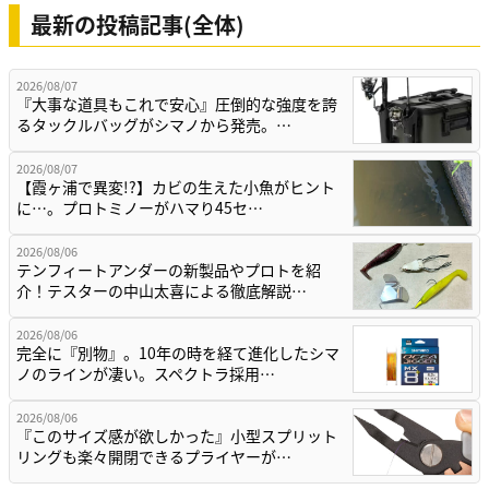
最新の投稿記事(全体)
2026/08/07
『大事な道具もこれで安心』圧倒的な強度を誇
るタックルバッグがシマノから発売。…
2026/08/07
【霞ヶ浦で異変!?】カビの生えた小魚がヒント
に…。プロトミノーがハマり45セ…
2026/08/06
テンフィートアンダーの新製品やプロトを紹
介！テスターの中山太喜による徹底解説…
2026/08/06
完全に『別物』。10年の時を経て進化したシマ
ノのラインが凄い。スペクトラ採用…
2026/08/06
『このサイズ感が欲しかった』小型スプリット
リングも楽々開閉できるプライヤーが…