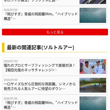
2026/07/30
『飛びすぎ』脅威の飛距離96m。”ハイブリッド
構造”…
もっと見る
最新の関連記事(ソルトルアー)
2026/07/30
憧れのプロとサーフフィッシングで直接対決！
【堀田光哉のネッサチャレンジ i…
2026/07/30
一口サイズながら圧倒的な飛距離。シマノから
発売される人気ルアーに待望のダウン…
2026/07/30
『飛びすぎ』脅威の飛距離96m。”ハイブリッド
構造”…