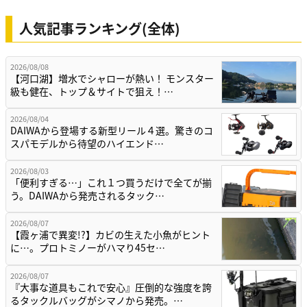
人気記事ランキング(全体)
2026/08/08
【河口湖】増水でシャローが熱い！ モンスター
級も健在、トップ＆サイトで狙え！…
2026/08/04
DAIWAから登場する新型リール４選。驚きのコ
スパモデルから待望のハイエンド…
2026/08/03
「便利すぎる…」これ１つ買うだけで全てが揃
う。DAIWAから発売されるタック…
2026/08/07
【霞ヶ浦で異変!?】カビの生えた小魚がヒント
に…。プロトミノーがハマり45セ…
2026/08/07
『大事な道具もこれで安心』圧倒的な強度を誇
るタックルバッグがシマノから発売。…