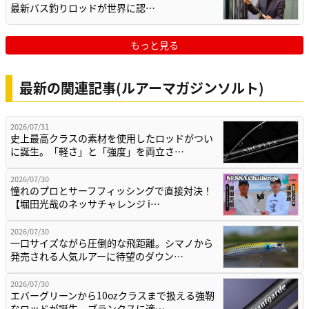
最新バス釣りロッドが世界に認…
もっと見る
最新の関連記事(ルアーマガジンソルト)
2026/07/31
史上最高クラスの素材を使用したロッドがつい
に誕生。「軽さ」と「強度」を両立さ…
2026/07/30
憧れのプロとサーフフィッシングで直接対決！
【堀田光哉のネッサチャレンジ i…
2026/07/30
一口サイズながら圧倒的な飛距離。シマノから
発売される人気ルアーに待望のダウン…
2026/07/30
エバーグリーンから10ozクラスまで扱える強靭
なロッドが誕生。ブランクスに適…