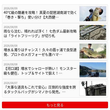
2026/08/09
40℃級の酷暑を攻略！ 真夏の琵琶湖南湖で効く
「巻き・撃ち」使い分け【大西健…
2026/08/09
雨なら沈む、晴れれば浮く！ 七色ダム最新攻略
は「ライトフリーリグ」が切り札
2026/08/08
増水＆濁りはチャンス！ 久々の霞ヶ浦で良型連
発、プロトのメガフォーゼも激ハマ…
2026/08/08
【河口湖】増水でシャローが熱い！ モンスター
級も健在、トップ＆サイトで狙え！…
2026/08/07
『大事な道具もこれで安心』圧倒的な強度を誇
るタックルバッグがシマノから発売。…
もっと見る