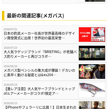
最新の関連記事(メガバス)
2026/07/31
日本の釣具メーカー社長が世界最高峰のデザイ
ン賞授賞式に出席！世界初の最高栄誉…
2026/07/23
大人気ラゲッジブランド『BRIEFING』が老舗バ
ス釣りメーカーと再びコラボ…
2026/06/10
メガバス製ペンシルの集大成が爆誕！デカいの
に素早く動ける秘密とは&#x204…
2026/05/19
【激レア注意】大人気サーフブランドとトップ
ofルアーメーカーがコラボ!限定ア…
2026/05/13
【iPhoneやフェラーリに比肩！】日本生まれの