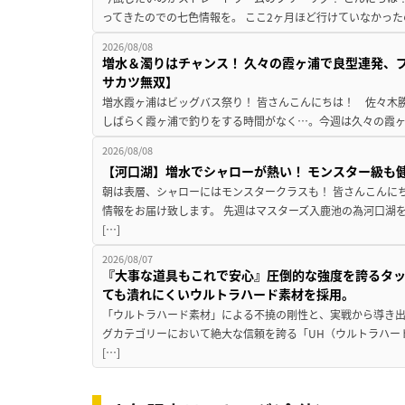
ってきたのでの七色情報を。 ここ2ヶ月ほど行けていなかった
2026/08/08
増水＆濁りはチャンス！ 久々の霞ヶ浦で良型連発、
サカツ無双】
増水霞ヶ浦はビッグバス祭り！ 皆さんこんにちは！ 佐々木
しばらく霞ヶ浦で釣りをする時間がなく…。今週は久々の霞ヶ浦
2026/08/08
【河口湖】増水でシャローが熱い！ モンスター級も
朝は表層、シャローにはモンスタークラスも！ 皆さんこんに
情報をお届け致します。 先週はマスターズ入鹿池の為河口湖
[…]
2026/08/07
『大事な道具もこれで安心』圧倒的な強度を誇るタ
ても潰れにくいウルトラハード素材を採用。
「ウルトラハード素材」による不撓の剛性と、実戦から導き出
グカテゴリーにおいて絶大な信頼を誇る「UH（ウルトラハー
[…]