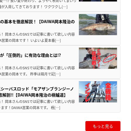
夏…!? 長い夏が終わり、ようやく秋めいてまいり
が入荷してきております！ ワクワクし[…]
の基本を徹底解説！【DAIWA岡本隆治の
！ 岡本さんのSNSでは記事に書いて欲しい内容
A営業の岡本です！ いよいよ夏本番[…]
が「圧倒的」に有効な理由とは!?
！ 岡本さんのSNSでは記事に書いて欲しい内容
A営業の岡本です。 昨季は隔月で記[…]
人気シーバスロッド「モアザンブランジーノ
解剖!!【DAIWA岡本隆治の極鱸道】
！ 岡本さんのSNSでは記事に書いて欲しい内容
す！DAIWA営業の岡本です。 極[…]
もっと見る