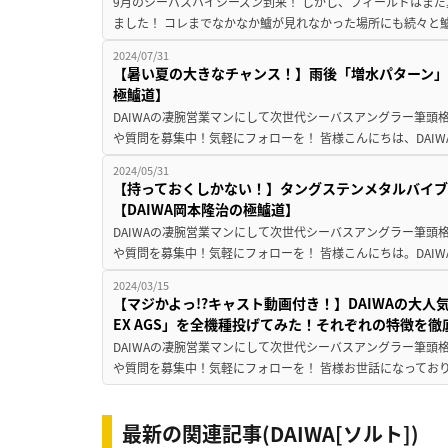
9月のシーバスハイシーズン到来！ しかし、フィールドはまだ
ました！ コレまでなかなか鱸が見れなかった場所にも続々と鱸
2024/07/31
【暑い夏の大きなチャンス！】雨後「増水パターン」
極鱸道】
DAIWAの凄腕営業マンにして次世代シーバスアングラー筆頭格
や質問を募集中！気軽にフォローを！ 皆様こんにちは、DAIW
2024/05/31
【持っておくしかない！】タングステンメタルバイブ
【DAIWA岡本隆治の極鱸道】
DAIWAの凄腕営業マンにして次世代シーバスアングラー筆頭格
や質問を募集中！気軽にフォローを！ 皆様こんにちは。DAIW
2024/03/15
【マジかよっ!?キャスト動画付き！】DAIWAの大
EX AGS」を全機種投げてみた！それぞれの特徴を徹底
DAIWAの凄腕営業マンにして次世代シーバスアングラー筆頭格
や質問を募集中！気軽にフォローを！ 皆様お世話になっておりま
最新の関連記事(DAIWA[ソルト])