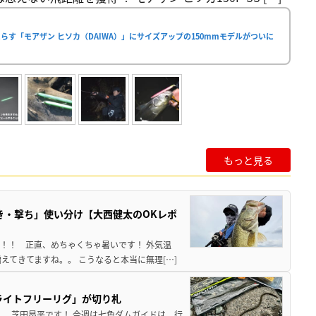
す「モアザン ヒソカ（DAIWA）」にサイズアップの150mmモデルがついに
もっと見る
き・撃ち」使い分け【大西健太のOKレポ
来！！ 正直、めちゃくちゃ暑いです！ 外気温
えてきてますね。。 こうなると本当に無理[…]
ライトフリーリグ」が切り札
！ 芝田昂平です！ 今週は七色ダムガイドは、行