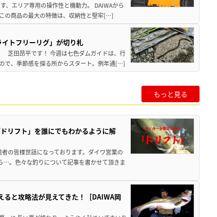
、エリア専用の操作性と機動力。 DAIWAから
この商品の最大の特徴は、収納性と堅牢[…]
ライトフリーリグ」が切り札
！ 芝田昂平です！ 今週は七色ダムガイドは、行
ので、季節感を探る所からスタート。例年通[…]
もっと見る
「ドリフト」を誰にでもわかるように解
読者の皆様世話になっております。ダイワ営業の
ら…。色々な釣りについて記事を書かせて頂きま
ると攻略法が見えてきた！［DAIWA岡