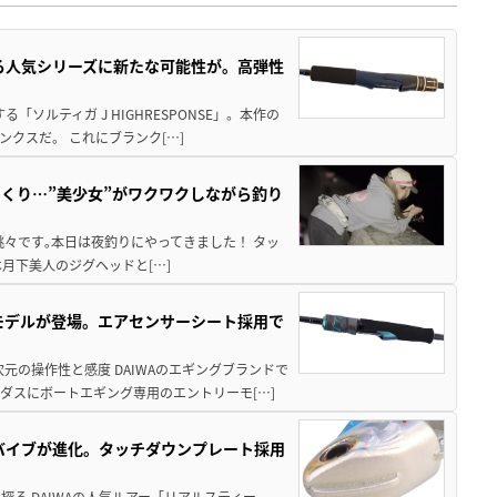
れる人気シリーズに新たな可能性が。高弾性
ソルティガ J HIGHRESPONSE」。本作の
クスだ。 これにブランク[…]
くり…”美少女”がワクワクしながら釣り
々です｡本日は夜釣りにやってきました！ タッ
まずは月下美人のジグヘッドと[…]
強モデルが登場。エアセンサーシート採用で
元の操作性と感度 DAIWAのエギングブランドで
ダスにボートエギング専用のエントリーモ[…]
ルバイブが進化。タッチダウンプレート採用
る DAIWAの人気ルアー「リアルスティー