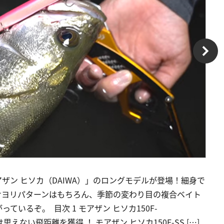
ザン ヒソカ（DAIWA）」のロングモデルが登場！細身で
サヨリパターンはもちろん、季節の変わり目の複合ベイト
いるぞ。 目次 1 モアザン ヒソカ150F-
思えない飛距離を獲得 ！ モアザン ヒソカ150F-SS […]