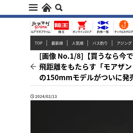
TOP
最新順
人気順
バス釣り
アジング
[画像 No.1/8]【買うな
飛距離をもたらす「モアザン 
の150mmモデルがついに発
2024/02/13