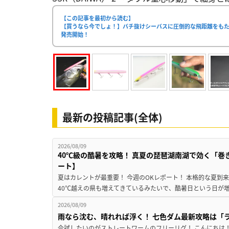
【この記事を最初から読む】
【買うなら今でしょ！】バチ抜けシーバスに圧倒的な飛距離をもたら
発売開始！
最新の投稿記事(全体)
2026/08/09
40℃級の酷暑を攻略！ 真夏の琵琶湖南湖で効く「巻
ート】
夏はカレントが最重要！ 今週のOKレポート！ 本格的な夏到
40℃越えの県も増えてきているみたいで、酷暑日という日が増
2026/08/09
雨なら沈む、晴れれば浮く！ 七色ダム最新攻略は「
今試したいのがストレートワームのフリーリグ！ こんにちは