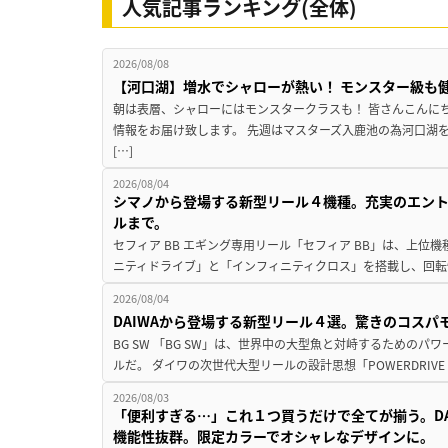
人気記事ランキング(全体)
2026/08/08
【河口湖】増水でシャローが熱い！ モンスター級も
朝は表層、シャローにはモンスタークラスも！ 皆さんこんに
情報をお届け致します。 先週はマスターズ入鹿池の為河口湖
[…]
2026/08/04
シマノから登場する新型リール４機種。充実のエン
ルまで。
セフィア BB エギング専用リール「セフィア BB」は、上
ニティドライブ」と「インフィニティクロス」を搭載し、回転
2026/08/04
DAIWAから登場する新型リール４選。驚きのコス
BG SW 「BG SW」は、世界中の大型魚と対峙するための
ルだ。 ダイワの次世代大型リールの設計思想「POWERDRIVE D
2026/08/03
「便利すぎる…」これ１つ買うだけで全てが揃う。D
機能性抜群。限定カラーでオシャレなデザインに。