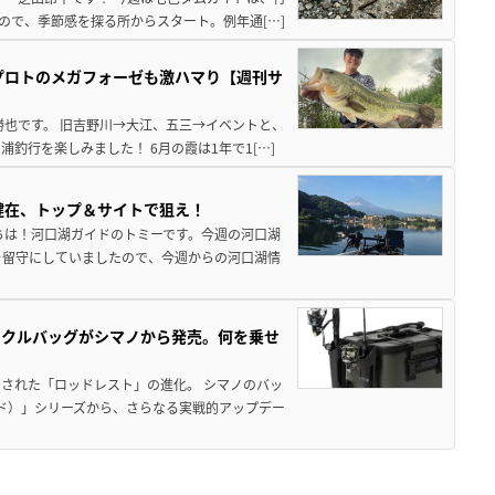
ので、季節感を探る所からスタート。例年通[…]
プロトのメガフォーゼも激ハマり【週刊サ
勝也です。 旧吉野川→大江、五三→イベントと、
釣行を楽しみました！ 6月の霞は1年で1[…]
健在、トップ＆サイトで狙え！
ちは！河口湖ガイドのトミーです。今週の河口湖
を留守にしていましたので、今週からの河口湖情
ックルバッグがシマノから発売。何を乗せ
された「ロッドレスト」の進化。 シマノのバッ
ド）」シリーズから、さらなる実戦的アップデー