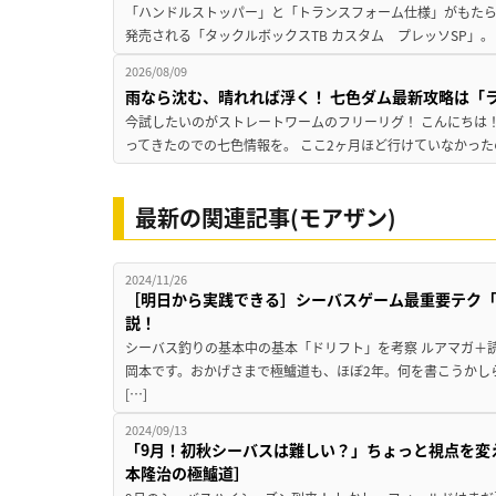
「ハンドルストッパー」と「トランスフォーム仕様」がもたらす
発売される「タックルボックスTB カスタム プレッソSP」。
2026/08/09
雨なら沈む、晴れれば浮く！ 七色ダム最新攻略は「
今試したいのがストレートワームのフリーリグ！ こんにちは
ってきたのでの七色情報を。 ここ2ヶ月ほど行けていなかった
最新の関連記事(モアザン)
2024/11/26
［明日から実践できる］シーバスゲーム最重要テク
説！
シーバス釣りの基本中の基本「ドリフト」を考察 ルアマガ＋
岡本です。おかげさまで極鱸道も、ほぼ2年。何を書こうかし
[…]
2024/09/13
「9月！初秋シーバスは難しい？」ちょっと視点を変え
本隆治の極鱸道］