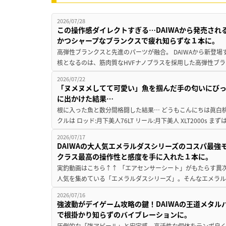
2026/07/28
この操作感ダイレクトすぎる…DAIWAから発売さ
かつシャープなブランクスで疲れ知らずな１本に。
高弾性ブランクスと先進のパーツが融合。 DAIWAから新登場する「
核となるのは、筋肉質なHVFナノプラスを採用した高弾性ブラン
2026/07/22
「ヌメヌメしてて可愛い」魚を掴んだ手の匂いにびっ
に出かけた結果…
根に入った魚と数分間格闘した結果… どうもこんにちは眞白桃
クルは ロッド:月下美人76LT リール:月下美人 XLT2000s 
2026/07/17
DAIWAの大人気エメラルダスシリーズのコスパ最
クラス最高の操作性と感度を手に入れた１本に。
実釣動画はこちら↑↑ 「エアセンサーシート」がもたらす異次
人気を集めている「エメラルダスシリーズ」。そんなエメラル
2026/07/16
強波動がデイゲーム攻略の鍵！DAIWAの王道メタ
で根掛かり知らずのバイブレーションに。
圧倒的な「強アピール」と安定感。高活性な個体をテンポ良く探