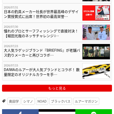
2026/07/31
日本の釣具メーカー社長が世界最高峰のデザイ
ン賞授賞式に出席！世界初の最高栄誉…
2026/07/30
憧れのプロとサーフフィッシングで直接対決！
【堀田光哉のネッサチャレンジ i…
2026/07/23
大人気ラゲッジブランド『BRIEFING』が老舗バ
ス釣りメーカーと再びコラボ…
2026/07/15
DAIWAのルアーが大人気ブランドとコラボ！ 数
量限定のオリジナルカラーを手…
もっと見る
奥田学
シマノ
NOAD
ブラックバス
ルアーマガジン