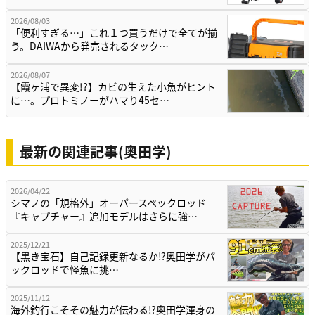
2026/08/03
「便利すぎる…」これ１つ買うだけで全てが揃
う。DAIWAから発売されるタック…
2026/08/07
【霞ヶ浦で異変!?】カビの生えた小魚がヒント
に…。プロトミノーがハマり45セ…
最新の関連記事(奥田学)
2026/04/22
シマノの「規格外」オーパースペックロッド
『キャプチャー』追加モデルはさらに強…
2025/12/21
【黒き宝石】自己記録更新なるか⁉奥田学がパ
ックロッドで怪魚に挑…
2025/11/12
海外釣行こそその魅力が伝わる⁉奥田学渾身の