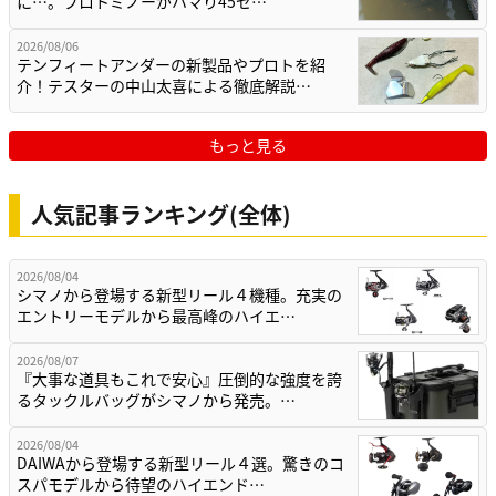
に…。プロトミノーがハマり45セ…
2026/08/06
テンフィートアンダーの新製品やプロトを紹
介！テスターの中山太喜による徹底解説…
もっと見る
人気記事ランキング(全体)
2026/08/04
シマノから登場する新型リール４機種。充実の
エントリーモデルから最高峰のハイエ…
2026/08/07
『大事な道具もこれで安心』圧倒的な強度を誇
るタックルバッグがシマノから発売。…
2026/08/04
DAIWAから登場する新型リール４選。驚きのコ
スパモデルから待望のハイエンド…