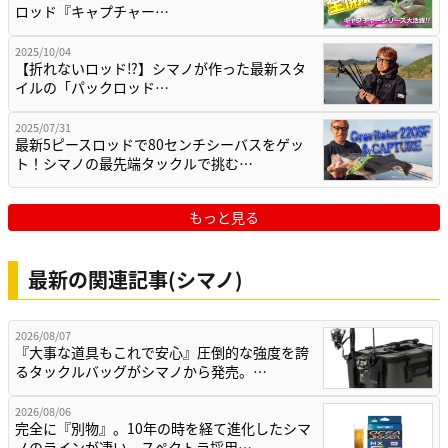
ロッド『キャプチャー…
2025/10/04
【折れないロッド⁉】シマノが作った最新スタ
イルの「パックロッド…
2025/07/31
最新5ピースロッドで80センチシーバスをゲッ
ト！シマノの最先端タックルで挑む…
もっと見る
最新の関連記事(シマノ)
2026/08/07
『大事な道具もこれで安心』圧倒的な強度を誇
るタックルバッグがシマノから発売。…
2026/08/06
完全に『別物』。10年の時を経て進化したシマ
ノのラインが凄い。スペクトラ採用…