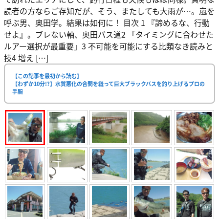
読者の方ならご存知だが、そう、またしても大雨が…。嵐を
呼ぶ男、奥田学。結果は如何に！ 目次 1 『諦めるな、行動
せよ』。ブレない軸、奥田バス道2 「タイミングに合わせた
ルアー選択が最重要」3 不可能を可能にする比類なき読みと
技4 増え […]
【この記事を最初から読む】
【わずか10分!?】水質悪化の合間を縫って巨大ブラックバスを釣り上げるプロの
手腕