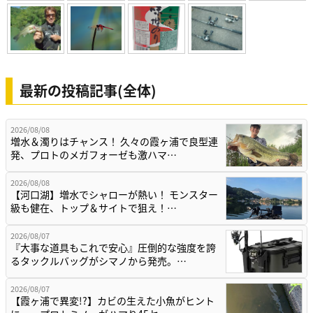
最新の投稿記事(全体)
2026/08/08
増水＆濁りはチャンス！ 久々の霞ヶ浦で良型連
発、プロトのメガフォーゼも激ハマ…
2026/08/08
【河口湖】増水でシャローが熱い！ モンスター
級も健在、トップ＆サイトで狙え！…
2026/08/07
『大事な道具もこれで安心』圧倒的な強度を誇
るタックルバッグがシマノから発売。…
2026/08/07
【霞ヶ浦で異変!?】カビの生えた小魚がヒント