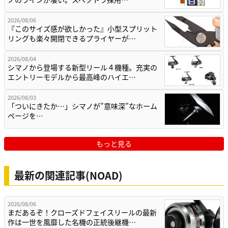
2026/08/06
『このサイズ感が欲しかった』小型スプリット
リングも楽々開閉できるプライヤーが…
2026/08/04
シマノから登場する新型リール４機種。充実の
エントリーモデルから最高峰のハイエ…
2026/08/03
「ついにきたか…」シマノが”意味深”なホーム
ページを…
もっと見る
最新の関連記事(NOAD)
2026/08/06
まだあるぞ！クローズドフェイスリールの最新
作は一世を風靡した名機の正統後継機…