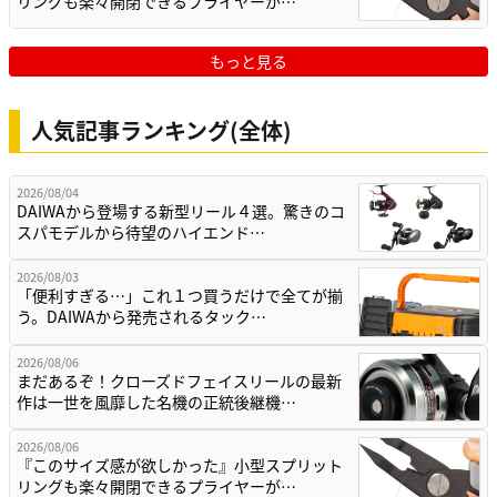
リングも楽々開閉できるプライヤーが…
もっと見る
人気記事ランキング(全体)
2026/08/04
DAIWAから登場する新型リール４選。驚きのコ
スパモデルから待望のハイエンド…
2026/08/03
「便利すぎる…」これ１つ買うだけで全てが揃
う。DAIWAから発売されるタック…
2026/08/06
まだあるぞ！クローズドフェイスリールの最新
作は一世を風靡した名機の正統後継機…
2026/08/06
『このサイズ感が欲しかった』小型スプリット
リングも楽々開閉できるプライヤーが…