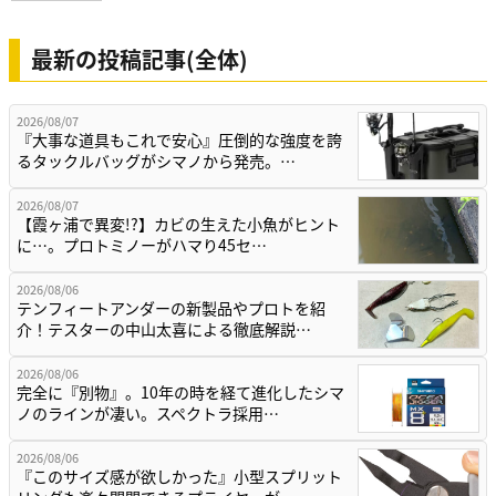
最新の投稿記事(全体)
2026/08/07
『大事な道具もこれで安心』圧倒的な強度を誇
るタックルバッグがシマノから発売。…
2026/08/07
【霞ヶ浦で異変!?】カビの生えた小魚がヒント
に…。プロトミノーがハマり45セ…
2026/08/06
テンフィートアンダーの新製品やプロトを紹
介！テスターの中山太喜による徹底解説…
2026/08/06
完全に『別物』。10年の時を経て進化したシマ
ノのラインが凄い。スペクトラ採用…
2026/08/06
『このサイズ感が欲しかった』小型スプリット