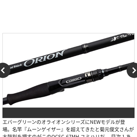
エバーグリーンのオライオンシリーズにNEWモデルが登
場。名竿『ムーンゲイザー』を超えてきたと菊元俊文さんが
太鼓判を押すのがこのOCSC-67MH ユミハリだ。 目次 1 あ