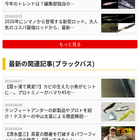
今年のトレンドは？編集部独自の…
2026/03/25
2026年にシマノから登場する新型ロッド。大人
気のコスパ最強ロッドから、最新…
もっと見る
最新の関連記事(ブラックバス)
2026/08/07
【霞ヶ浦で異変!?】カビの生えた小魚がヒント
に…。プロトミノーがハマり45セ…
2026/08/06
テンフィートアンダーの新製品やプロトを紹
介！テスターの中山太喜による徹底解説…
2026/08/04
【清水盛三】真夏の酷暑を打破するパワーフィ
ッシングの極意！【帰ってきたシン・…