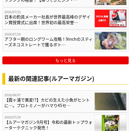
2026/07/31
日本の釣具メーカー社長が世界最高峰のデザイ
ン賞授賞式に出席！世界初の最高栄誉…
2026/07/20
アフター期のロングワーム攻略！9inchのスティ
ーズネコストレートで獲るボト…
もっと見る
最新の関連記事(ルアーマガジン)
2026/08/07
【霞ヶ浦で異変!?】カビの生えた小魚がヒント
に…。プロトミノーがハマり45セ…
2026/07/24
【ルアーマガジン9月号】令和の最新トップウォ
ーターテクニック発売！