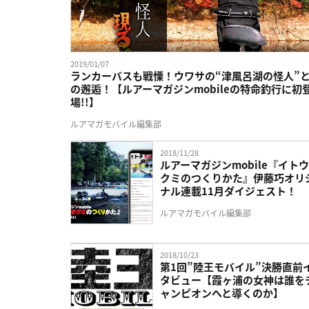
2019/01/07
ランカーバスも戦慄！ウワサの“津風呂湖の怪人”
の邂逅！【ルアーマガジンmobileの特命釣行に初
場!!】
ルアマガモバイル編集部
2018/11/28
ルアーマガジンmobile『イト
クミのつくりかた』伊藤巧オリ
ナル連載11月ダイジェスト！
ルアマガモバイル編集部
2018/10/23
第1回”陸王モバイル”決勝直前
タビュー【霞ヶ浦の女神は誰を
ャンピオンへと導くのか】