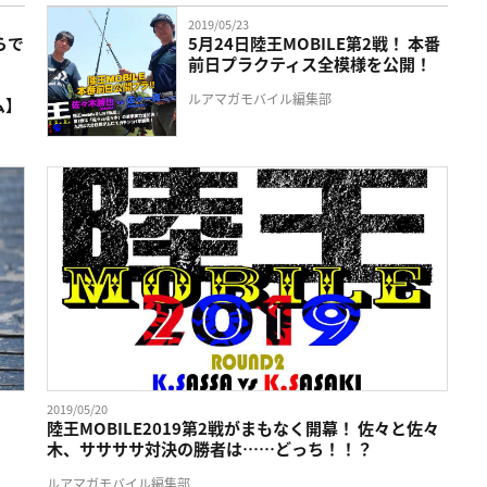
2019/05/23
らで
5月24日陸王MOBILE第2戦！ 本番
前日プラクティス全模様を公開！
ルアマガモバイル編集部
ム】
2019/05/20
陸王MOBILE2019第2戦がまもなく開幕！ 佐々と佐々
木、ササササ対決の勝者は……どっち！！？
ルアマガモバイル編集部