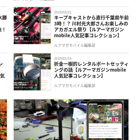
2019/03/21
木勝
キープキャストから直行千葉県午前
3時！？ 川村光大郎さんお楽しみの
決！
アカガエル祭り【ルアーマガジン
mobile人気記事コレクション】
ルアマガモバイル編集部
2019/01/15
ン
折金一樹的レンタルボートセッティ
ングの話【ルアーマガジンmobile
人気
人気記事コレクション】
ルアマガモバイル編集部