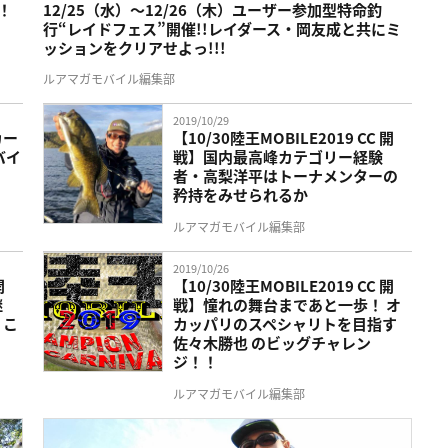
！
12/25（水）～12/26（木）ユーザー参加型特命釣
行“レイドフェス”開催!!レイダース・岡友成と共にミ
ッションをクリアせよっ!!!
ルアマガモバイル編集部
2019/10/29
カー
【10/30陸王MOBILE2019 CC 開
バイ
戦】国内最高峰カテゴリー経験
者・高梨洋平はトーナメンターの
矜持をみせられるか
ルアマガモバイル編集部
2019/10/26
開
【10/30陸王MOBILE2019 CC 開
継
戦】憧れの舞台まであと一歩！ オ
くこ
カッパリのスペシャリトを目指す
佐々木勝也 のビッグチャレン
ジ！！
ルアマガモバイル編集部