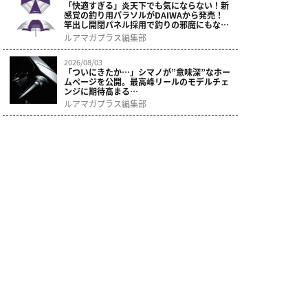
「快適すぎる」炎天下でも気にならない！新
感覚の釣り用パラソルがDAIWAから発売！
竿出し開閉パネル採用で釣りの邪魔にもなら
ない。
ルアマガプラス編集部
2026/08/03
「ついにきたか…」シマノが”意味深”なホー
ムページを公開。最高峰リールのモデルチェ
ンジに期待高まる…
ルアマガプラス編集部