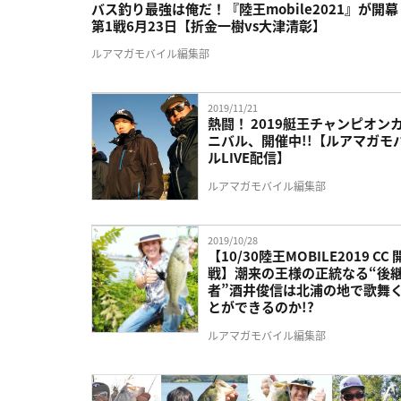
バス釣り最強は俺だ！『陸王mobile2021』が開幕
第1戦6月23日【折金一樹vs大津清彰】
ルアマガモバイル編集部
2019/11/21
熱闘！ 2019艇王チャンピオン
ニバル、開催中!!【ルアマガモ
ルLIVE配信】
ルアマガモバイル編集部
2019/10/28
【10/30陸王MOBILE2019 CC 
戦】潮来の王様の正統なる“後
者”酒井俊信は北浦の地で歌舞
とができるのか!?
ルアマガモバイル編集部