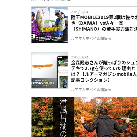
2019/05/04
陸王MOBILE2019第2戦は佐々
也（DAIWA）vs佐々一真
（SHIMANO）の若手実力派対
ルアマガモバイル編集部
2019/02/22
金森隆志さんが陸っぱりのシュ
テキで2.7gを使っていた理由と
は？【ルアーマガジンmobile
記事コレクション】
ルアマガモバイル編集部