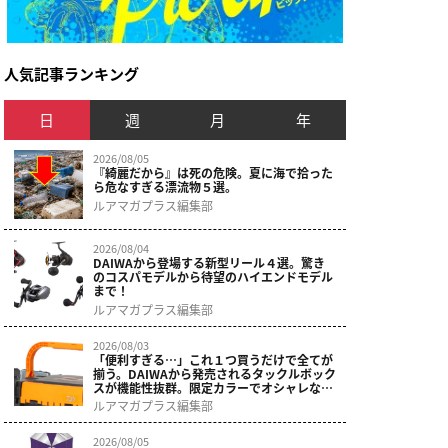
人気記事ランキング
日
週
月
年
2026/08/05
『綺麗だから』は死の危険。夏に海で拾った
ら危なすぎる漂流物５選。
ルアマガプラス編集部
2026/08/04
DAIWAから登場する新型リール４選。驚き
のコスパモデルから待望のハイエンドモデル
まで！
ルアマガプラス編集部
2026/08/03
「便利すぎる…」これ１つ買うだけで全てが
揃う。DAIWAから発売されるタックルボック
スが機能性抜群。限定カラーでオシャレなデ
ザインに。
ルアマガプラス編集部
2026/08/05