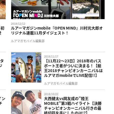
2018/12/12
と初
ルアーマガジンmobile『OPEN MIND』川村光大郎オ
登
リジナル連載11月ダイジェスト！
ルアマガモバイル編集部
2018/11/17
ウタ
【11月22～23日】2018年のバス
ジ
ボート王者がついに決まる！【艇
王2018チャンピオンカーニバルは
ルアマガmobileでLIVE配信!!】
ルアマガモバイル編集部
2018/10/22
イン
大西健太vs岡友成の”陸王
チ
MOBILE”第3戦ハイライト【決勝
チャンピオンカーニバル行きの最
終切符を手にしたのは!?】