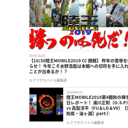
2019/10/25
【10/30陸王MOBILE2019 CC 開戦】 昨年の雪辱
らせ！ 今年こそ水野浩聡は本戦への切符を手に入
ことが出来るか！？
ルアマガモバイル編集部
2019/09/20
陸王MOBILE2019第4戦秋の陣
日レポート！ 浦川正則（O.S.P
vs 高梨洋平（FU＆LD＆VV）【
知県・油ヶ淵】part①
ルアマガモバイル編集部