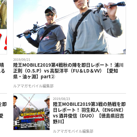
2019/09/21
を晴
陸王MOBILE2019第4戦秋の陣を即日レポート！ 浦川
れる
正則（O.S.P）vs 高梨洋平（FU＆LD＆VV）【愛知
県・油ヶ淵】part②
ルアマガモバイル編集部
2019/08/23
を即
陸王MOBILE2019第3戦の熱戦を即
）
日レポート！ 羽生和人（ENGINE）
愛
vs 酒井俊信（DUO）【徳島県旧吉
野川】
ルアマガモバイル編集部