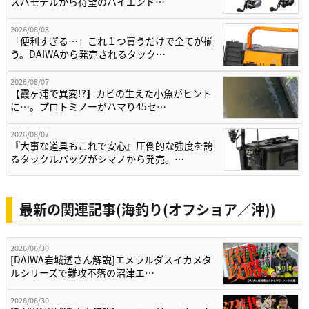
スパモデルから待望のハイエンド…
2026/08/03
「便利すぎる…」これ１つ買うだけで全てが揃
う。DAIWAから発売されるタック…
2026/08/07
【霞ヶ浦で異変!?】カビの生えた小魚がヒント
に…。プロトミノーがハマり45セ…
2026/08/07
『大事な道具もこれで安心』圧倒的な強度を誇
るタックルバッグがシマノから発売。…
最新の関連記事(海釣り(オフショア／沖))
2026/06/30
[DAIWA岩城透さん解説]エメラルダスイカメタ
ルシリーズで難攻不落の沼津エ…
2026/06/30