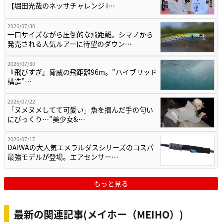
【堀田光哉のネッサチャレンジ i…
2026/07/30
一口サイズながら圧倒的な飛距離。シマノから
発売される人気ルアーに待望のダウン…
2026/07/30
『飛びすぎ』脅威の飛距離96m。”ハイブリッド
構造”…
2026/07/22
「ヌメヌメしてて可愛い」魚を掴んだ手の匂い
にびっくり…”美少女&…
2026/07/17
DAIWAの大人気エメラルダスシリーズのコスパ
最強モデルが登場。エアセンサー…
もっと見る
最新の関連記事(メイホー（MEIHO）)