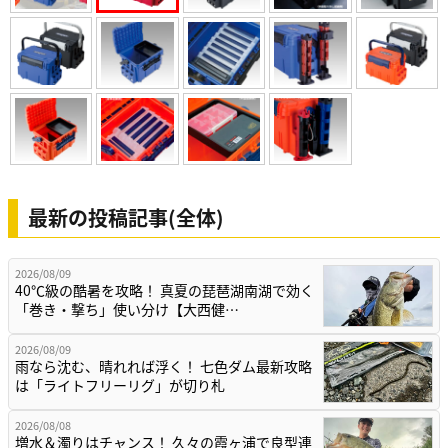
最新の投稿記事(全体)
2026/08/09
40℃級の酷暑を攻略！ 真夏の琵琶湖南湖で効く
「巻き・撃ち」使い分け【大西健…
2026/08/09
雨なら沈む、晴れれば浮く！ 七色ダム最新攻略
は「ライトフリーリグ」が切り札
2026/08/08
増水＆濁りはチャンス！ 久々の霞ヶ浦で良型連