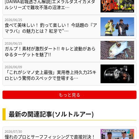
[DAIWA岩城透さん解説]エメラルダスイカメタ
ルシリーズで難攻不落の沼津エ…
2026/06/25
食べて美味しい！ 釣って楽しい！ 今話題の『ア
マラバ』の魅力とは？ 紅牙で“…
2026/06/15
ガルプ！素材が激烈ダート!! キレと波動があら
ゆるターゲットを魅了!!
2026/06/09
「これがシマノ史上最強」実用巻上持久力25キ
ロという驚愕のスペックで登場する…
もっと見る
最新の関連記事(ソルトルアー)
2026/07/30
憧れのプロとサーフフィッシングで直接対決！