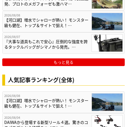
発、プロトのメガフォーゼも激ハマ…
2026/08/08
【河口湖】増水でシャローが熱い！ モンスター
級も健在、トップ＆サイトで狙え！…
2026/08/07
『大事な道具もこれで安心』圧倒的な強度を誇
るタックルバッグがシマノから発売。…
もっと見る
人気記事ランキング(全体)
2026/08/08
【河口湖】増水でシャローが熱い！ モンスター
級も健在、トップ＆サイトで狙え！…
2026/08/04
DAIWAから登場する新型リール４選。驚きのコ