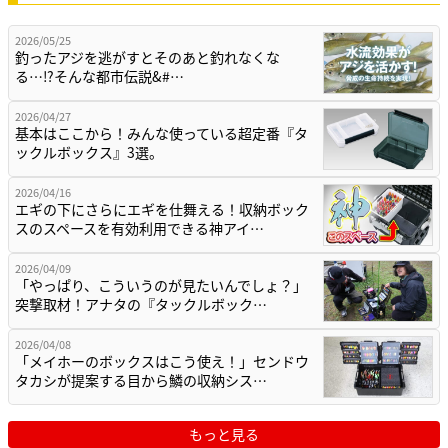
2026/05/25
釣ったアジを逃がすとそのあと釣れなくな
る…⁉そんな都市伝説&#…
2026/04/27
基本はここから！みんな使っている超定番『タ
ックルボックス』3選。
2026/04/16
エギの下にさらにエギを仕舞える！収納ボック
スのスペースを有効利用できる神アイ…
2026/04/09
「やっぱり、こういうのが見たいんでしょ？」
突撃取材！アナタの『タックルボック…
2026/04/08
「メイホーのボックスはこう使え！」センドウ
タカシが提案する目から鱗の収納シス…
もっと見る