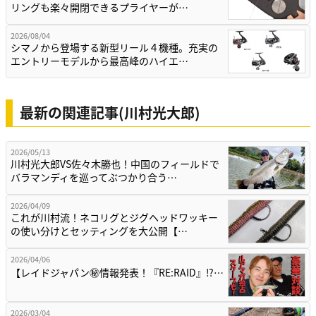
リングも楽々開閉できるプライヤーが…
2026/08/04
シマノから登場する新型リール４機種。充実の
エントリーモデルから最高峰のハイエ…
最新の関連記事(川村光大郎)
2026/05/13
川村光大郎VS佐々木勝也！中国のフィールドで
バラマンディを巡ってぶつかり合う…
2026/04/09
これが川村流！ネコリグとジグヘッドワッキー
の使い分けとセッティングを大公開【…
2026/04/06
【レイドジャパン㊙情報発表！『RE:RAID』⁉…
2026/03/04