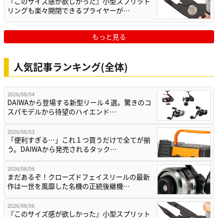
『このサイズ感が欲しかった』小型スプリット
リングも楽々開閉できるプライヤーが…
もっと見る
人気記事ランキング(全体)
2026/08/04
DAIWAから登場する新型リール４選。驚きのコ
スパモデルから待望のハイエンド…
2026/08/03
「便利すぎる…」これ１つ買うだけで全てが揃
う。DAIWAから発売されるタック…
2026/08/06
まだあるぞ！クローズドフェイスリールの最新
作は一世を風靡した名機の正統後継機…
2026/08/06
『このサイズ感が欲しかった』小型スプリット