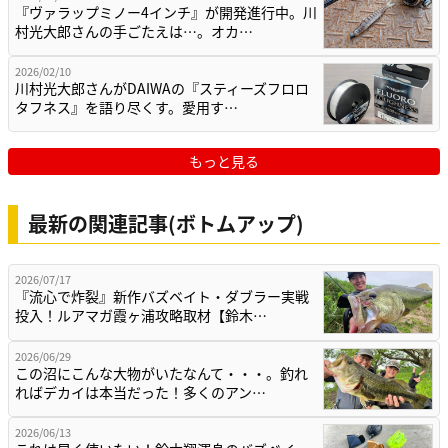
『ヴァラップミノー4インチ』が開発進行中。川
村光大郎さんの手ごたえは…。オカ…
2026/02/10
川村光大郎さんがDAIWAの『スティーズフロロ
タフネス』を語り尽くす。愛用す…
もっと見る
最新の関連記事(ボトムアップ)
2026/07/17
『流心で炸裂』新作バズベイト・ダブラー実戦
投入！ルアマガ霞ヶ浦攻略取材【鈴木…
2026/06/29
この沼にこんな大物がいたなんて・・・。釣れ
ればデカイは本当だった！多くのアン…
2026/06/13