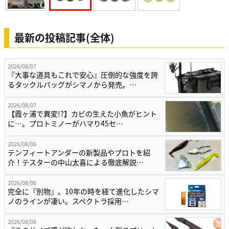
最新の投稿記事(全体)
2026/08/07
『大事な道具もこれで安心』圧倒的な強度を誇
るタックルバッグがシマノから発売。…
2026/08/07
【霞ヶ浦で異変!?】カビの生えた小魚がヒント
に…。プロトミノーがハマり45セ…
2026/08/06
テンフィートアンダーの新製品やプロトを紹
介！テスターの中山太喜による徹底解説…
2026/08/06
完全に『別物』。10年の時を経て進化したシマ
ノのラインが凄い。スペクトラ採用…
2026/08/06