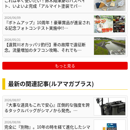
これは早く使いたい！鈴木翔渾身のバズベイ
ト、いよいよ完成「アルマイト塗装でパ…
2026/06/09
『ボトムアップ』10周年！豪華賞品が進呈され
る記念フォトコンテスト実施中!!…
2026/05/21
【遠賀川オカッパリ釣行】車の故障で遠征断
念。流量増加のタフコン攻略、それでも…
もっと見る
最新の関連記事(ルアマガプラス)
2026/08/07
『大事な道具もこれで安心』圧倒的な強度を誇
るタックルバッグがシマノから発売。…
2026/08/06
完全に『別物』。10年の時を経て進化したシマ