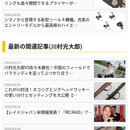
リングも楽々開閉できるプライヤーが…
2026/08/04
シマノから登場する新型リール４機種。充実の
エントリーモデルから最高峰のハイエ…
最新の関連記事(川村光大郎)
2026/05/13
川村光大郎VS佐々木勝也！中国のフィールドで
バラマンディを巡ってぶつかり合う…
2026/04/09
これが川村流！ネコリグとジグヘッドワッキー
の使い分けとセッティングを大公開【…
2026/04/06
【レイドジャパン㊙情報発表！『RE:RAID』⁉…
2026/03/04