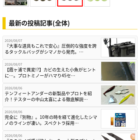
最新の投稿記事(全体)
2026/08/07
『大事な道具もこれで安心』圧倒的な強度を誇
るタックルバッグがシマノから発売。…
2026/08/07
【霞ヶ浦で異変!?】カビの生えた小魚がヒント
に…。プロトミノーがハマり45セ…
2026/08/06
テンフィートアンダーの新製品やプロトを紹
介！テスターの中山太喜による徹底解説…
2026/08/06
完全に『別物』。10年の時を経て進化したシマ
ノのラインが凄い。スペクトラ採用…
2026/08/06