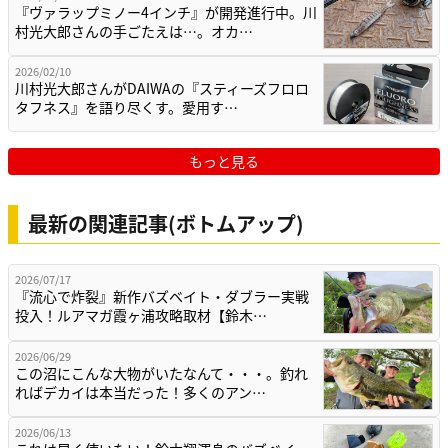
『ヴァラップミノー4インチ』が開発進行中。川
村光大郎さんの手ごたえは…。オカ…
2026/02/10
川村光大郎さんがDAIWAの『スティーズフロロ
タフネス』を語り尽くす。愛用す…
もっと見る
最新の関連記事(ボトムアップ)
2026/07/17
『流心で炸裂』新作バズベイト・ダブラー実戦
投入！ルアマガ霞ヶ浦攻略取材【鈴木…
2026/06/29
この沼にこんな大物がいたなんて・・・。釣れ
ればデカイは本当だった！多くのアン…
2026/06/13