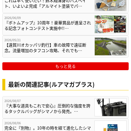
これは早く使いたい！鈴木翔渾身のバズベイ
ト、いよいよ完成「アルマイト塗装でパ…
2026/06/09
『ボトムアップ』10周年！豪華賞品が進呈され
る記念フォトコンテスト実施中!!…
2026/05/21
【遠賀川オカッパリ釣行】車の故障で遠征断
念。流量増加のタフコン攻略、それでも…
もっと見る
最新の関連記事(ルアマガプラス)
2026/08/07
『大事な道具もこれで安心』圧倒的な強度を誇
るタックルバッグがシマノから発売。…
2026/08/06
完全に『別物』。10年の時を経て進化したシマ