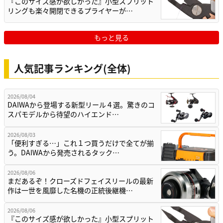
『このサイズ感が欲しかった』小型スプリット
リングも楽々開閉できるプライヤーが…
もっと見る
人気記事ランキング(全体)
2026/08/04
DAIWAから登場する新型リール４選。驚きのコ
スパモデルから待望のハイエンド…
2026/08/03
「便利すぎる…」これ１つ買うだけで全てが揃
う。DAIWAから発売されるタック…
2026/08/06
まだあるぞ！クローズドフェイスリールの最新
作は一世を風靡した名機の正統後継機…
2026/08/06
『このサイズ感が欲しかった』小型スプリット