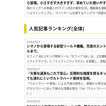
ら登場。小さすぎず大きすぎず、求めていた使いや
極小リングへの執着とPEライン対応の鋭利な刃。機能美を凝
ールラインナップに、ライトゲームを愛するアングラー待望の新作『
人気記事ランキング(全体)
2026/08/04
シマノから登場する新型リール４機種。充実のエン
ルまで。
セフィア BB エギング専用リール「セフィア BB」は、上
ニティドライブ」と「インフィニティクロス」を搭載し、回転
2026/08/07
『大事な道具もこれで安心』圧倒的な強度を誇るタ
ても潰れにくいウルトラハード素材を採用。
「ウルトラハード素材」による不撓の剛性と、実戦から導き出
グカテゴリーにおいて絶大な信頼を誇る「UH（ウルトラハー
[…]
2026/08/04