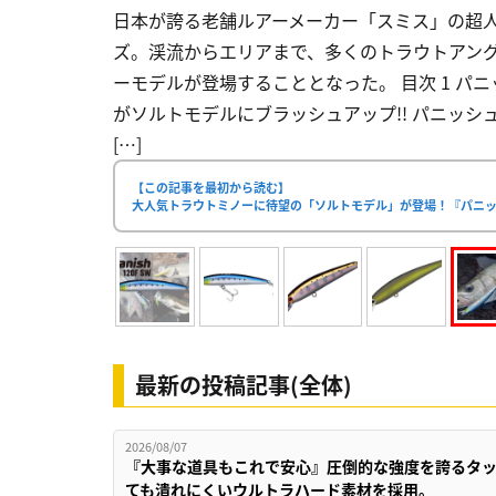
日本が誇る老舗ルアーメーカー「スミス」の超
ズ。渓流からエリアまで、多くのトラウトアン
ーモデルが登場することとなった。 目次 1 パニ
がソルトモデルにブラッシュアップ!! パニッシュ
[…]
【この記事を最初から読む】
大人気トラウトミノーに待望の「ソルトモデル」が登場！『パニッシ
最新の投稿記事(全体)
2026/08/07
『大事な道具もこれで安心』圧倒的な強度を誇るタ
ても潰れにくいウルトラハード素材を採用。