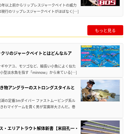
40年以上前からリップレスジャークベイトの威力
現行のリップレスジャークベイトがほぼなく[…]
もっと見る
ックリのジャークベイトとはどんなルア
サギやアユ、モツゴなど、細長い小魚によく似た
型淡水魚を指す「minnow」から来ている[…]
き物アングラーのストロングスタイルと
湖の定番3mダイバー ファストムービング系ル
ときわマイゲームを貫く男が宮廣祥大さんだ。巻
パス・エリアトラウト解体新書【米田孔一・