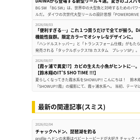
DAIWAから登場する新型リール４選。驚きのコス
BG SW 「BG SW」は、世界中の大型魚と対峙するための
ルだ。 ダイワの次世代大型リールの設計思想「POWERDRIVE D
2026/08/03
「便利すぎる…」これ１つ買うだけで全てが揃う。D
機能性抜群。限定カラーでオシャレなデザインに。
「ハンドルストッパー」と「トランスフォーム仕様」がもたらす
発売される「タックルボックスTB カスタム プレッソSP」。
2026/08/07
【霞ヶ浦で異変!?】カビの生えた小魚がヒントに…。
【鈴木翔のIT’S SHO TIME !!!】
夏らしくなってきた霞水系をSHOWUP!! こんにちは！ 鈴木翔です。
『SHOWUP!!霞』の撮影にて、霞ヶ浦水系へ。 当初、テーマ
最新の関連記事(スミス)
2026/02/04
チャックヘドン、琵琶湖を釣る
profile ヘドンの末裔はベビートーピードが大好き チャッ