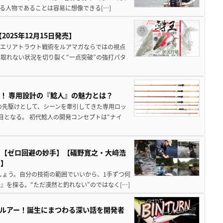
る人物であることは容易に想像できる[…]
025年12月15日発売】
のエリアトラウト戦術をルアマガならではの視点
取れない状況を切り裂く“一点突破”の強打パタ
！ 専用設計の『鯰人』の魅力とは？
の先駆けとして、シーンを牽引してきた専用ロッ
目となる。 初代鯰人の開発コンセプトは“ナイ
ド【ゼロ回避の妙手】【礒野寛之・大﨑浩
シ】
しょう。自分の技術の範囲でいいから、1手ずつ何
を探る。“ただ漠然と釣れない”のではなく[…]
ルアー！誕生にまつわる深い話を開発者