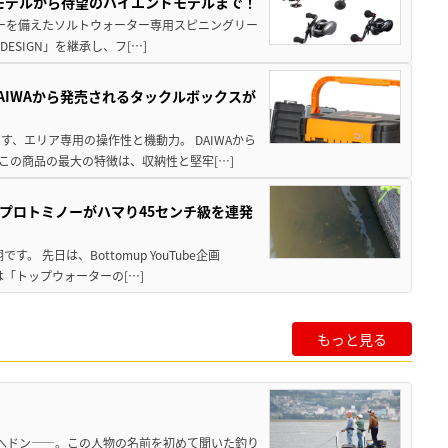
パモデルから待望のハイエンドモデルまで！
パワーを備えたソルトウォーター専用スピニングリー
ESIGN」を継承し、フ[…]
AIWAから発売されるタックルボックスが
、エリア専用の操作性と機動力。 DAIWAから
この商品の最大の特徴は、収納性と堅牢[…]
プロトミノーがハマり45センチ級を連発
 先日は、Bottomup YouTube企画
は「トップウォーターの[…]
もっと見る
ク・へドン——。この人物の名前を初めて聞いた釣り