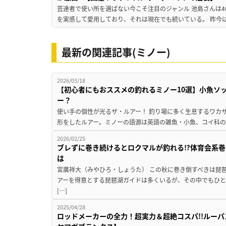
芸達者で使い所を選ばない今こそ注目のジャンル 池島さんは
を実感して愛用しており、それは現在でも続いている。 昨今は
最新の関連記事(ミノー)
2026/03/18
【初心者にもおススメの釣れるミノー10選】小魚ソ
ー？
使い手の個性が光るザ・ルアー！ 釣り場に多く生息するワカ
形をしたルアー。ミノーの語源は英語の雑魚・小魚、コイ科の小
2026/02/25
ブレずに巻き続けるとロクマルが釣れる⁉体育会系巻
は
宮廣祥大（みやひろ・しょうた） この秋に巻き倒すべきは琵琶
アーを得意とする琵琶湖ガイドは多くいるが、その中でもひ
[…]
2025/04/28
ロッドメーカーの全力！超実力＆超絶コスパ!!ルー