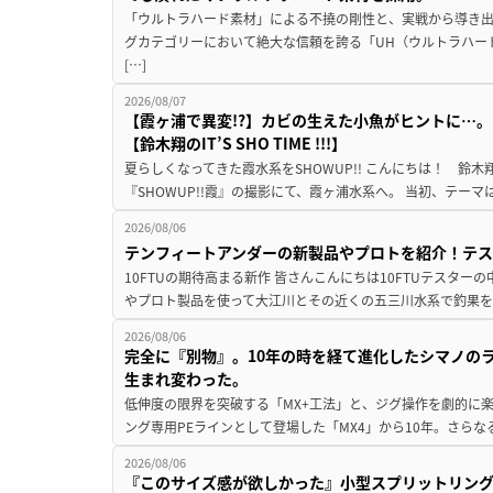
「ウルトラハード素材」による不撓の剛性と、実戦から導き出
グカテゴリーにおいて絶大な信頼を誇る「UH（ウルトラハー
[…]
2026/08/07
【霞ヶ浦で異変!?】カビの生えた小魚がヒントに…。
【鈴木翔のIT’S SHO TIME !!!】
夏らしくなってきた霞水系をSHOWUP!! こんにちは！ 鈴木翔です。
『SHOWUP!!霞』の撮影にて、霞ヶ浦水系へ。 当初、テーマ
2026/08/06
テンフィートアンダーの新製品やプロトを紹介！テ
10FTUの期待高まる新作 皆さんこんにちは10FTUテスターの
やプロト製品を使って大江川とその近くの五三川水系で釣果を
2026/08/06
完全に『別物』。10年の時を経て進化したシマノの
生まれ変わった。
低伸度の限界を突破する「MX+工法」と、ジグ操作を劇的に
ング専用PEラインとして登場した「MX4」から10年。さらなる
2026/08/06
『このサイズ感が欲しかった』小型スプリットリン