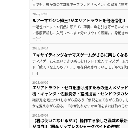
人でも、彼があの老舗ルアーブランド「へドン」の家系に属す
2025/12/09
ルアーマガジン鱒王7がエリアトラウトを倍速進化!!【2
一過性のヒットや偶然に頼らず、確実に魚を引き寄せるため
で徹底解析し、入門レベルまで分かりやすく展開。。身動きの
ー[…]
2025/10/24
エキサイティングなナマズゲームがさらに楽しくなる
ナマズゲームを思いっきり楽しむロッド！鯰人 ナマズゲーム
ド「鯰人（なまんちゅ）」。現在発売されているモデルで2代
[…]
2025/06/02
エリアトラウト・ゼロを抜け出すための達人メソッ
樹・キャンタ・佐藤潤弥・霜出朋言・センドウタカ
礒野寛之 理由づけしながら釣ろう「仮説を立てながら釣りま
かを変えながら釣る。『なぜ釣れないか＝何をすれば釣れるか』
2025/05/07
【君は使いこなせるか⁉】操作する楽しさ満載の最新
が激白!!【国産リップレスジャークベイトの逆襲】