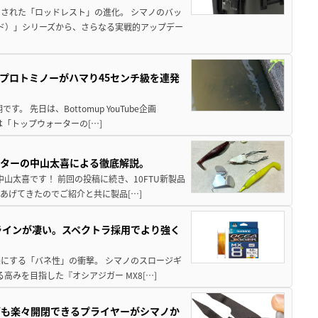
された「ロッドレスト」の進化。 シマノのバッ
ド）」シリーズから、さらなる実戦的アップデー
プロトミノーがハマり45センチ級を連発
 先日は、Bottomup YouTube企画
は「トップウォーターの[…]
スターの中山太喜による徹底解説。
中山太喜です！ 前回の投稿に続き、10FTU新製品
あげてきたのでご紹介と共に製品[…]
ラインが凄い。スペクトラ採用でより強く
楽にする「バネ性」の衝撃。 シマノのスロージギ
高みを目指した『オシアジガー MX8[…]
グも楽々開閉できるプライヤーがシマノか