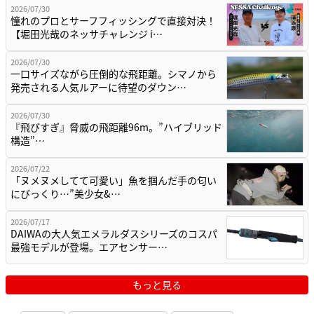
2026/07/30
憧れのプロとサーフフィッシングで直接対決！
【堀田光哉のネッサチャレンジ i…
2026/07/30
一口サイズながら圧倒的な飛距離。シマノから
発売される人気ルアーに待望のダウン…
2026/07/30
『飛びすぎ』脅威の飛距離96m。”ハイブリッド
構造”…
2026/07/22
「ヌメヌメしてて可愛い」魚を掴んだ手の匂い
にびっくり…”美少女&…
2026/07/17
DAIWAの大人気エメラルダスシリーズのコスパ
最強モデルが登場。エアセンサー…
もっと見る