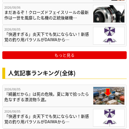
2026/08/06
まだあるぞ！クローズドフェイスリールの最新
作は一世を風靡した名機の正統後継機…
2026/08/05
「快適すぎる」炎天下でも気にならない！新感
覚の釣り用パラソルがDAIWAから…
もっと見る
人気記事ランキング(全体)
2026/08/05
『綺麗だから』は死の危険。夏に海で拾ったら
危なすぎる漂流物５選。
2026/08/05
「快適すぎる」炎天下でも気にならない！新感
覚の釣り用パラソルがDAIWAから…