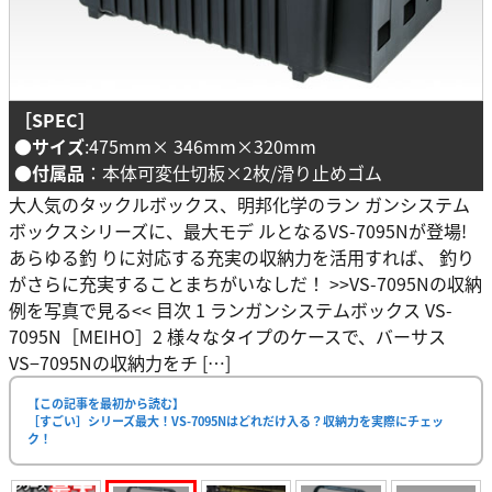
［SPEC］
●サイズ
:475mm× 346mm×320mm
●付属品
：本体可変仕切板×2枚/滑り止めゴム
大人気のタックルボックス、明邦化学のラン ガンシステム
ボックスシリーズに、最大モデ ルとなるVS-7095Nが登場!
あらゆる釣 りに対応する充実の収納力を活用すれば、 釣り
がさらに充実することまちがいなしだ！ >>VS-7095Nの収納
例を写真で見る<< 目次 1 ランガンシステムボックス VS-
7095N［MEIHO］2 様々なタイプのケースで、バーサス
VS−7095Nの収納力をチ […]
【この記事を最初から読む】
［すごい］シリーズ最大！VS-7095Nはどれだけ入る？収納力を実際にチェッ
ク！