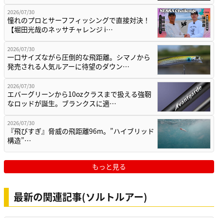
2026/07/30
憧れのプロとサーフフィッシングで直接対決！
【堀田光哉のネッサチャレンジ i…
2026/07/30
一口サイズながら圧倒的な飛距離。シマノから
発売される人気ルアーに待望のダウン…
2026/07/30
エバーグリーンから10ozクラスまで扱える強靭
なロッドが誕生。ブランクスに適…
2026/07/30
『飛びすぎ』脅威の飛距離96m。”ハイブリッド
構造”…
もっと見る
最新の関連記事(ソルトルアー)