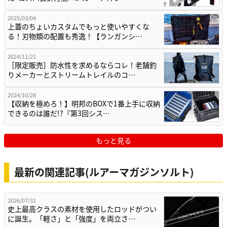
2025/03/04
上蓋のちょいカスタムでもっと使いやすくな
る！刃物類の配置も秀逸！【ランガンシ…
2024/11/21
［限定販売］防水性を求めるならコレ！老舗釣
りメーカーとストリームトレイルのコ…
2024/10/28
【収納を極めろ！】明邦のBOXで1番上手に収納
できるのは誰だ!?『第3回シス…
もっと見る
最新の関連記事(ルアーマガジンソルト)
2026/07/31
史上最高クラスの素材を使用したロッドがつい
に誕生。「軽さ」と「強度」を両立さ…