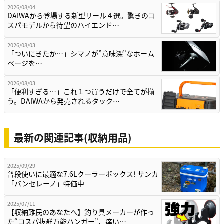
2026/08/04
DAIWAから登場する新型リール４選。驚きのコ
スパモデルから待望のハイエンド…
2026/08/03
「ついにきたか…」シマノが”意味深”なホーム
ページを…
2026/08/03
「便利すぎる…」これ１つ買うだけで全てが揃
う。DAIWAから発売されるタック…
最新の関連記事(収納用品)
2025/09/29
普段使いに最適な7.6Lクーラーボックス! サンカ
「バンセレーノ」特価中
2025/07/11
【収納難民のあなたへ】釣り具メーカーが作っ
た“コスパ抜群万能ハンガー”、痒い…