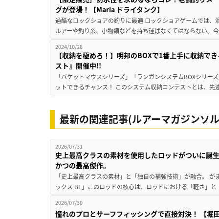
グが登場！【Maria ドライタンク】
過酷なロックショアの釣りに最適 ロックショアゲームでは、
ルアーや釣り糸、小物類などを持ち運ばなくてはならない。今回発
2024/10/28
【収納を極めろ！】明邦のBOXで1番上手に収納でき
スト』開催中!!
「バケットマウスシリーズ」「ランガンシステムBOXシリー
ットできるチャンス！ このシステム収納コンテストとは、先述
最新の関連記事(ルアーマガジンソル
2026/07/31
史上最高クラスの素材を使用したロッドがついに誕
かつの最高傑作。
「史上最高クラスの素材」と「独自の補強技術」が融合。 が
ックス BF」このロッドの核心は、ロッドにおける「軽さ」と
2026/07/30
憧れのプロとサーフフィッシングで直接対決！ 【堀田光