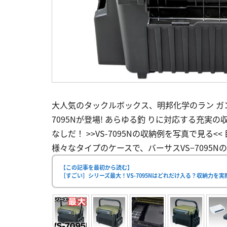
大人気のタックルボックス、明邦化学のラン ガン
7095Nが登場! あらゆる釣 りに対応する充
なしだ！ >>VS-7095Nの収納例を写真で見る<< 
様々なタイプのケースで、バーサスVS−7095Nの
【この記事を最初から読む】
［すごい］シリーズ最大！VS-7095Nはどれだけ入る？収納力を