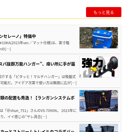
もっと見る
バンセレーノ」特価中
10KA(2023年ver.／マット仕様)は、実寸幅
mの[…]
スパ抜群万能ハンガー”、痒い所に手が届
回紹介する「ピタッと！マルチハンガー」は吸盤式
可能だ。アイデア次第で使い方は無限に広が[…]
物類の配置も秀逸！【ランガンシステムボ
hun_751」さんのVS-7090N。 2023年に
、イイ感じの“ヤレ具合[…]
ーカーとストリームトレイルのコラボバッ