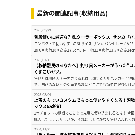
最新の関連記事(収納用品)
2025/09/29
普段使いに最適な7.6Lクーラーボックス! サンカ「
コンパクトで使いやすい7.6Lサイズ サンカ バンセレーノ VES-#
29.6×奥行20×高さ27.3cm、内寸幅21×奥行13.5×高さ24c
2025/07/11
【収納難民のあなたへ】釣り具メーカーが作った“コ
くすごいヤツ。
使い方は無限大!? 平面さえあれば活躍する万能ハンガー 今
で、凹凸のない平滑な面であればどこにでも簡単に取り付けが
2025/03/04
上蓋のちょいカスタムでもっと使いやすくなる！刃
ックスの改造】
1年チョットの期間でここまで見事に使い込まれるとは！ 今回は「＠s
購入したモデルらしいが、それにしてはかなり使い込まれており
2024/11/21
［限定販売］防水性を求めるならコレ！老舗釣りメ