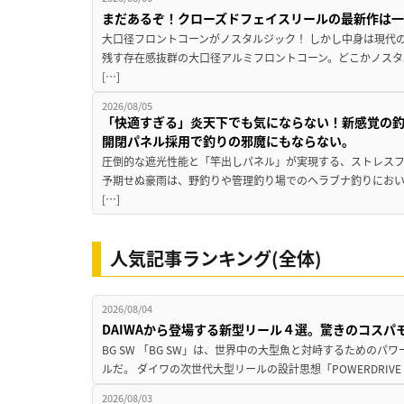
まだあるぞ！クローズドフェイスリールの最新作は
大口径フロントコーンがノスタルジック！ しかし中身は現代
残す存在感抜群の大口径アルミフロントコーン。どこかノスタ
[…]
2026/08/05
「快適すぎる」炎天下でも気にならない！新感覚の釣
開閉パネル採用で釣りの邪魔にもならない。
圧倒的な遮光性能と「竿出しパネル」が実現する、ストレスフ
予期せぬ豪雨は、野釣りや管理釣り場でのヘラブナ釣りにお
[…]
人気記事ランキング(全体)
2026/08/04
DAIWAから登場する新型リール４選。驚きのコス
BG SW 「BG SW」は、世界中の大型魚と対峙するための
ルだ。 ダイワの次世代大型リールの設計思想「POWERDRIVE D
2026/08/03