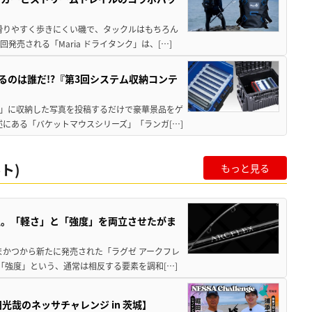
滑りやすく歩きにくい磯で、タックルはもちろん
売される「Maria ドライタンク」は、[…]
るのは誰だ!?『第3回システム収納コンテ
ズ」に収納した写真を投稿するだけで豪華景品をゲ
にある「バケットマウスシリーズ」「ランガ[…]
ト)
もっと見る
生。「軽さ」と「強度」を両立させたがま
まかつから新たに発売された「ラグゼ アークフレ
「強度」という、通常は相反する要素を調和[…]
哉のネッサチャレンジ in 茨城】