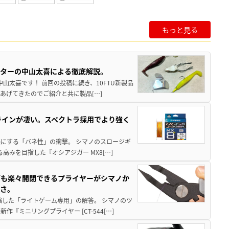
もっと見る
スターの中山太喜による徹底解説。
中山太喜です！ 前回の投稿に続き、10FTU新製品
あげてきたのでご紹介と共に製品[…]
ラインが凄い。スペクトラ採用でより強く
楽にする「バネ性」の衝撃。 シマノのスロージギ
高みを目指した『オシアジガー MX8[…]
グも楽々開閉できるプライヤーがシマノか
すさ。
縮した「ライトゲーム専用」の解答。 シマノのツ
ミニリングプライヤー [CT-544[…]