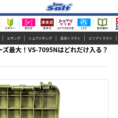
エギング
ショアジギング
渓流トラウト
エリアトラウト
リーズ最大！VS-7095Nはどれだけ入る？