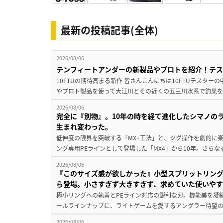
最新の投稿記事(全体)
2026/08/06
テンフィートアンダーの新製品やプロトを紹介！テ
10FTUの期待高まる新作 皆さんこんにちは10FTUテスターの
やプロト製品を使って大江川とその近くの五三川水系で釣果を
2026/08/06
完全に『別物』。10年の時を経て進化したシマノの
生まれ変わった。
低伸度の限界を突破する「MX+工法」と、ジグ操作を劇的に
ング専用PEラインとして登場した「MX4」から10年。さらなる
2026/08/06
『このサイズ感が欲しかった』小型スプリットリン
ら登場。小さすぎず大きすぎず、求めていた使いや
極小リングへの執着とPEライン対応の鋭利な刃。機能美を凝
ールラインナップに、ライトゲームを愛するアングラー待望の新作『
2026/08/06