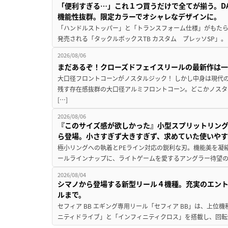
「便利すぎる…」これ１つ買うだけで全てが揃う。D
機能性抜群。限定カラーでオシャレなデザインに。
「ハンドルストッパー」と「トランスフォーム仕様」がもたらす
発売される「タックルボックスTB カスタム プレッソSP」。
2026/08/06
まだあるぞ！クローズドフェイスリールの最新作は
大口径フロントコーンがノスタルジック！ しかし中身は現代
残す存在感抜群の大口径アルミフロントコーン。どこかノスタ
[…]
2026/08/06
『このサイズ感が欲しかった』小型スプリットリン
ら登場。小さすぎず大きすぎず、求めていた使いや
極小リングへの執着とPEライン対応の鋭利な刃。機能美を凝
ールラインナップに、ライトゲームを愛するアングラー待望の新作『
2026/08/04
シマノから登場する新型リール４機種。充実のエン
ルまで。
セフィア BB エギング専用リール「セフィア BB」は、上
ニティドライブ」と「インフィニティクロス」を搭載し、回転