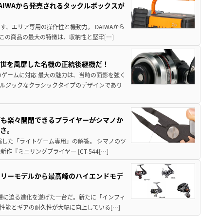
AIWAから発売されるタックルボックスが
、エリア専用の操作性と機動力。 DAIWAから
この商品の最大の特徴は、収納性と堅牢[…]
一世を風靡した名機の正統後継機だ！
のゲームに対応 最大の魅力は、当時の面影を強く
ルジックなクラシックタイプのデザインであり
グも楽々開閉できるプライヤーがシマノか
すさ。
縮した「ライトゲーム専用」の解答。 シマノのツ
ミニリングプライヤー [CT-544[…]
トリーモデルから最高峰のハイエンドモデ
位機種に迫る進化を遂げた一台だ。新たに「インフィ
性能とギアの耐久性が大幅に向上している[…]