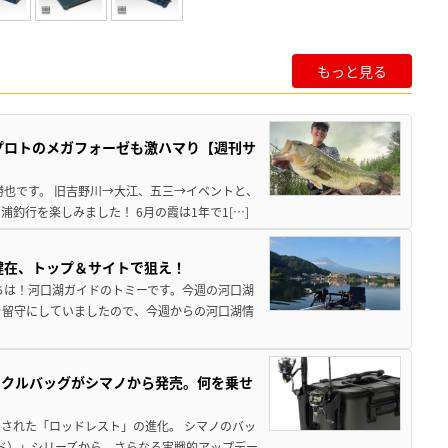
もっと見る
プロトのメガフォーゼも激ハマり【週刊サ
勝也です。 旧吉野川→大江、五三→イベントと、
釣行を楽しみました！ 6月の霞は1年で1[…]
健在、トップ＆サイトで狙え！
ちは！河口湖ガイドのトミーです。今週の河口湖
を留守にしていましたので、今週からの河口湖情
ックルバッグがシマノから発売。何を乗せ
された「ロッドレスト」の進化。 シマノのバッ
ド）」シリーズから、さらなる実戦的アップデー