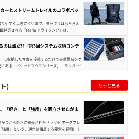
ーカーとストリームトレイルのコラボバッ
滑りやすく歩きにくい磯で、タックルはもちろん
売される「Maria ドライタンク」は、[…]
るのは誰だ!?『第3回システム収納コンテ
ズ」に収納した写真を投稿するだけで豪華景品をゲ
にある「バケットマウスシリーズ」「ランガ[…]
ト)
もっと見る
生。「軽さ」と「強度」を両立させたがま
まかつから新たに発売された「ラグゼ アークフレ
「強度」という、通常は相反する要素を調和[…]