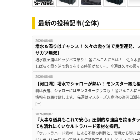
最新の投稿記事(全体)
2026/08/08
増水＆濁りはチャンス！ 久々の霞ヶ浦で良型連発、
サカツ無双】
増水霞ヶ浦はビッグバス祭り！ 皆さんこんにちは！ 佐々木
しばらく霞ヶ浦で釣りをする時間がなく…。今週は久々の霞ヶ浦
2026/08/08
【河口湖】増水でシャローが熱い！ モンスター級も
朝は表層、シャローにはモンスタークラスも！ 皆さんこんに
情報をお届け致します。 先週はマスターズ入鹿池の為河口湖
[…]
2026/08/07
『大事な道具もこれで安心』圧倒的な強度を誇るタ
ても潰れにくいウルトラハード素材を採用。
「ウルトラハード素材」による不撓の剛性と、実戦から導き出
グカテゴリーにおいて絶大な信頼を誇る「UH（ウルトラハー