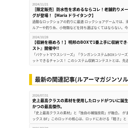
2024/11/21
［限定販売］防水性を求めるならコレ！老舗釣りメ
グが登場！【Maria ドライタンク】
過酷なロックショアの釣りに最適 ロックショアゲームでは、
ルアーや釣り糸、小物類などを持ち運ばなくてはならない。今回発
2024/10/28
【収納を極めろ！】明邦のBOXで1番上手に収納でき
スト』開催中!!
「バケットマウスシリーズ」「ランガンシステムBOXシリー
ットできるチャンス！ このシステム収納コンテストとは、先述
最新の関連記事(ルアーマガジンソル
2026/07/31
史上最高クラスの素材を使用したロッドがついに誕
かつの最高傑作。
「史上最高クラスの素材」と「独自の補強技術」が融合。 が
ックス BF」このロッドの核心は、ロッドにおける「軽さ」と