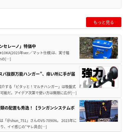
もっと見る
バンセレーノ」特価中
10KA(2023年ver.／マット仕様)は、実寸幅
mの[…]
スパ抜群万能ハンガー”、痒い所に手が届
回紹介する「ピタッと！マルチハンガー」は吸盤式
可能だ。アイデア次第で使い方は無限に広が[…]
物類の配置も秀逸！【ランガンシステムボ
hun_751」さんのVS-7090N。 2023年に
、イイ感じの“ヤレ具合[…]