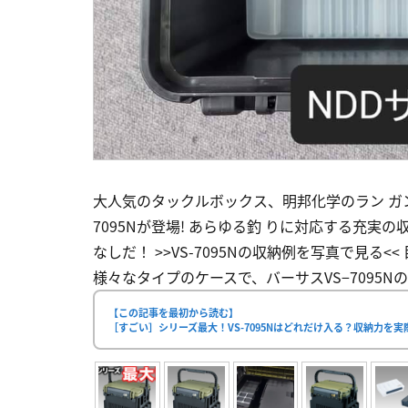
大人気のタックルボックス、明邦化学のラン ガン
7095Nが登場! あらゆる釣 りに対応する充
なしだ！ >>VS-7095Nの収納例を写真で見る<< 
様々なタイプのケースで、バーサスVS−7095Nの
【この記事を最初から読む】
［すごい］シリーズ最大！VS-7095Nはどれだけ入る？収納力を