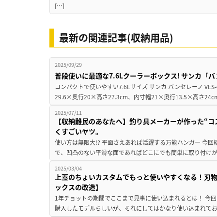
[…]
最新の関連記事(収納用品)
2025/09/29
普段使いに最適な7.6Lクーラーボックス! サンカ「
コンパクトで使いやすい7.6Lサイズ サンカ バンセレーノ VES-#
29.6×奥行20×高さ27.3cm、内寸幅21×奥行13.5×高さ24c
2025/07/11
【収納難民のあなたへ】釣り具メーカーが作った“コ
くすごいヤツ。
使い方は無限大!? 平面さえあれば活躍する万能ハンガー 今
で、凹凸のない平滑な面であればどこにでも簡単に取り付けが
2025/03/04
上蓋のちょいカスタムでもっと使いやすくなる！刃
ックスの改造】
1年チョットの期間でここまで見事に使い込まれるとは！ 今回は「＠s
購入したモデルらしいが、それにしてはかなり使い込まれており