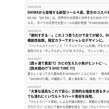
2026/08/04
DAIWAから登場する新型リール４選。驚きのコス
BG SW 「BG SW」は、世界中の大型魚と対峙するための
ルだ。 ダイワの次世代大型リールの設計思想「POWERDRIVE D
2026/08/03
「便利すぎる…」これ１つ買うだけで全てが揃う。D
機能性抜群。限定カラーでオシャレなデザインに。
「ハンドルストッパー」と「トランスフォーム仕様」がもたらす
発売される「タックルボックスTB カスタム プレッソSP」。
2026/08/07
【霞ヶ浦で異変!?】カビの生えた小魚がヒントに…。
【鈴木翔のIT’S SHO TIME !!!】
夏らしくなってきた霞水系をSHOWUP!! こんにちは！ 鈴木翔です。
『SHOWUP!!霞』の撮影にて、霞ヶ浦水系へ。 当初、テーマ
2026/08/07
『大事な道具もこれで安心』圧倒的な強度を誇るタ
ても潰れにくいウルトラハード素材を採用。
「ウルトラハード素材」による不撓の剛性と、実戦から導き出
グカテゴリーにおいて絶大な信頼を誇る「UH（ウルトラハー