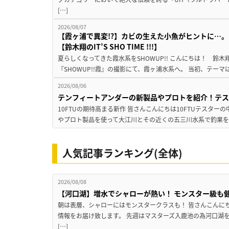
[…]
2026/08/07
【霞ヶ浦で異変!?】カビの生えた小魚がヒントに…。
【鈴木翔のIT’S SHO TIME !!!】
夏らしくなってきた霞水系をSHOWUP!! こんにちは！ 鈴木翔です。
『SHOWUP!!霞』の撮影にて、霞ヶ浦水系へ。 当初、テーマ
2026/08/06
テンフィートアンダーの新製品やプロトを紹介！テ
10FTUの期待高まる新作 皆さんこんにちは10FTUテスターの
やプロト製品を使って大江川とその近くの五三川水系で釣果を
人気記事ランキング(全体)
2026/08/08
【河口湖】増水でシャローが熱い！ モンスター級も
朝は表層、シャローにはモンスタークラスも！ 皆さんこんに
情報をお届け致します。 先週はマスターズ入鹿池の為河口湖
[…]