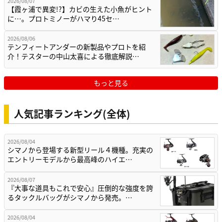
2026/08/07
【霞ヶ浦で異変!?】カビの生えた小魚がヒント
に…。プロトミノーがハマり45セ…
2026/08/06
テンフィートアンダーの新製品やプロトを紹
介！テスターの中山太喜による徹底解説…
もっと見る
人気記事ランキング(全体)
2026/08/04
シマノから登場する新型リール４機種。充実の
エントリーモデルから最高峰のハイエ…
2026/08/07
『大事な道具もこれで安心』圧倒的な強度を誇
るタックルバッグがシマノから発売。…
2026/08/04