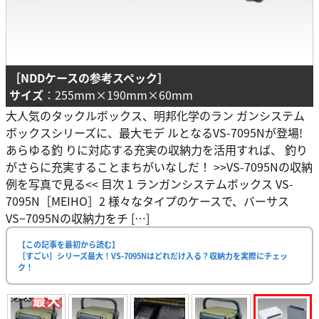
［NDDケースの参考スペック］
サイズ
：255mm×190mm×60mm
大人気のタックルボックス、明邦化学のラン ガンシステム
ボックスシリーズに、最大モデ ルとなるVS-7095Nが登場!
あらゆる釣 りに対応する充実の収納力を活用すれば、 釣り
がさらに充実することまちがいなしだ！ >>VS-7095Nの収納
例を写真で見る<< 目次 1 ランガンシステムボックス VS-
7095N［MEIHO］2 様々なタイプのケースで、バーサス
VS−7095Nの収納力をチ […]
【この記事を最初から読む】
［すごい］シリーズ最大！VS-7095Nはどれだけ入る？収納力を実際にチェッ
ク！