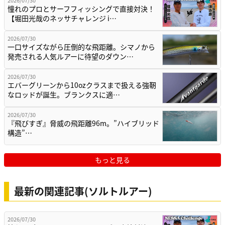
憧れのプロとサーフフィッシングで直接対決！
【堀田光哉のネッサチャレンジ i…
2026/07/30
一口サイズながら圧倒的な飛距離。シマノから
発売される人気ルアーに待望のダウン…
2026/07/30
エバーグリーンから10ozクラスまで扱える強靭
なロッドが誕生。ブランクスに適…
2026/07/30
『飛びすぎ』脅威の飛距離96m。”ハイブリッド
構造”…
もっと見る
最新の関連記事(ソルトルアー)
2026/07/30