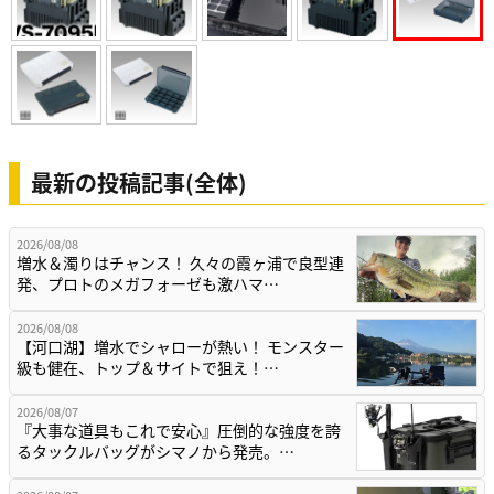
最新の投稿記事(全体)
2026/08/08
増水＆濁りはチャンス！ 久々の霞ヶ浦で良型連
発、プロトのメガフォーゼも激ハマ…
2026/08/08
【河口湖】増水でシャローが熱い！ モンスター
級も健在、トップ＆サイトで狙え！…
2026/08/07
『大事な道具もこれで安心』圧倒的な強度を誇
るタックルバッグがシマノから発売。…