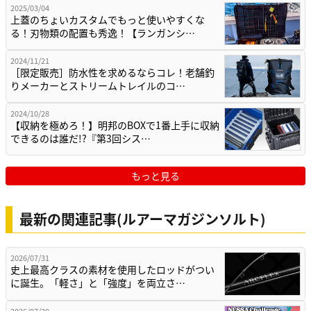
2025/03/04
上蓋のちょいカスタムでもっと使いやすくな
る！刃物類の配置も秀逸！【ランガンシ…
2024/11/21
［限定販売］防水性を求めるならコレ！老舗釣
りメーカーとストリームトレイルのコ…
2024/10/28
【収納を極めろ！】明邦のBOXで1番上手に収納
できるのは誰だ!?『第3回シス…
もっと見る
最新の関連記事(ルアーマガジンソルト)
2026/07/31
史上最高クラスの素材を使用したロッドがつい
に誕生。「軽さ」と「強度」を両立さ…
2026/07/30