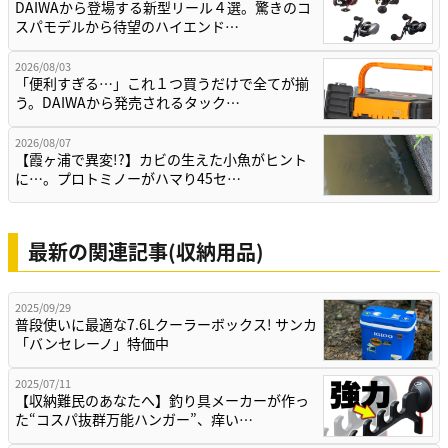
DAIWAから登場する新型リール４選。驚きのコ
スパモデルから待望のハイエンド…
2026/08/03
「便利すぎる…」これ１つ買うだけで全てが揃
う。DAIWAから発売されるタック…
2026/08/07
【霞ヶ浦で異変!?】カビの生えた小魚がヒント
に…。プロトミノーがハマり45セ…
最新の関連記事(収納用品)
2025/09/29
普段使いに最適な7.6Lクーラーボックス! サンカ
「バンセレーノ」特価中
2025/07/11
【収納難民のあなたへ】釣り具メーカーが作っ
た“コスパ抜群万能ハンガー”、痒い…