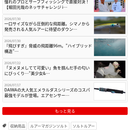
憧れのプロとサーフフィッシングで直接対決！
【堀田光哉のネッサチャレンジ i…
2026/07/30
一口サイズながら圧倒的な飛距離。シマノから
発売される人気ルアーに待望のダウン…
2026/07/30
『飛びすぎ』脅威の飛距離96m。”ハイブリッド
構造”…
2026/07/22
「ヌメヌメしてて可愛い」魚を掴んだ手の匂い
にびっくり…”美少女&…
2026/07/17
DAIWAの大人気エメラルダスシリーズのコスパ
最強モデルが登場。エアセンサー…
もっと見る
収納用品
ルアーマガジンソルト
ソルトルアー