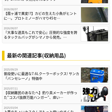
2026/08/07
【霞ヶ浦で異変!?】カビの生えた小魚がヒント
に…。プロトミノーがハマり45セ…
2026/08/07
『大事な道具もこれで安心』圧倒的な強度を誇
るタックルバッグがシマノから発売。…
最新の関連記事(収納用品)
2025/09/29
普段使いに最適な7.6Lクーラーボックス! サンカ
「バンセレーノ」特価中
2025/07/11
【収納難民のあなたへ】釣り具メーカーが作っ
た“コスパ抜群万能ハンガー”、痒い…
2025/03/04
上蓋のちょいカスタムでもっと使いやすくな