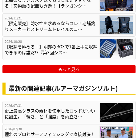
る！刃物類の配置も秀逸！【ランガンシ…
2024/11/21
［限定販売］防水性を求めるならコレ！老舗釣
りメーカーとストリームトレイルのコ…
2024/10/28
【収納を極めろ！】明邦のBOXで1番上手に収納
できるのは誰だ!?『第3回シス…
もっと見る
最新の関連記事(ルアーマガジンソルト)
2026/07/31
史上最高クラスの素材を使用したロッドがつい
に誕生。「軽さ」と「強度」を両立さ…
2026/07/30
憧れのプロとサーフフィッシングで直接対決！