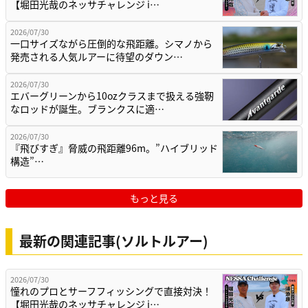
【堀田光哉のネッサチャレンジ i…
2026/07/30
一口サイズながら圧倒的な飛距離。シマノから
発売される人気ルアーに待望のダウン…
2026/07/30
エバーグリーンから10ozクラスまで扱える強靭
なロッドが誕生。ブランクスに適…
2026/07/30
『飛びすぎ』脅威の飛距離96m。”ハイブリッド
構造”…
もっと見る
最新の関連記事(ソルトルアー)
2026/07/30
憧れのプロとサーフフィッシングで直接対決！
【堀田光哉のネッサチャレンジ i…