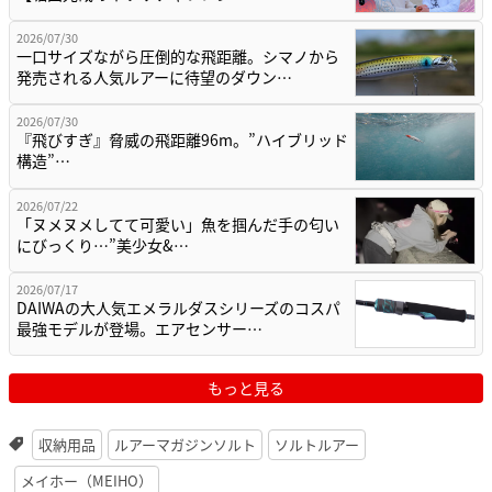
2026/07/30
一口サイズながら圧倒的な飛距離。シマノから
発売される人気ルアーに待望のダウン…
2026/07/30
『飛びすぎ』脅威の飛距離96m。”ハイブリッド
構造”…
2026/07/22
「ヌメヌメしてて可愛い」魚を掴んだ手の匂い
にびっくり…”美少女&…
2026/07/17
DAIWAの大人気エメラルダスシリーズのコスパ
最強モデルが登場。エアセンサー…
もっと見る
収納用品
ルアーマガジンソルト
ソルトルアー
メイホー（MEIHO）