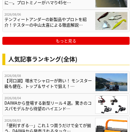
に…。プロトミノーがハマり45セ…
2026/08/06
テンフィートアンダーの新製品やプロトを紹
介！テスターの中山太喜による徹底解説…
もっと見る
人気記事ランキング(全体)
2026/08/08
【河口湖】増水でシャローが熱い！ モンスター
級も健在、トップ＆サイトで狙え！…
2026/08/04
DAIWAから登場する新型リール４選。驚きのコ
スパモデルから待望のハイエンド…
2026/08/03
「便利すぎる…」これ１つ買うだけで全てが揃
う。DAIWAから発売されるタック…