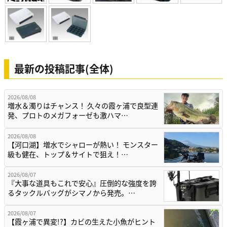
最新の投稿記事(全体)
2026/08/08
増水＆濁りはチャンス！ 久々の霞ヶ浦で良型連
発、プロトのメガフォーゼも激ハマ…
2026/08/08
【河口湖】増水でシャローが熱い！ モンスター
級も健在、トップ＆サイトで狙え！…
2026/08/07
『大事な道具もこれで安心』圧倒的な強度を誇
るタックルバッグがシマノから発売。…
2026/08/07
【霞ヶ浦で異変!?】カビの生えた小魚がヒント