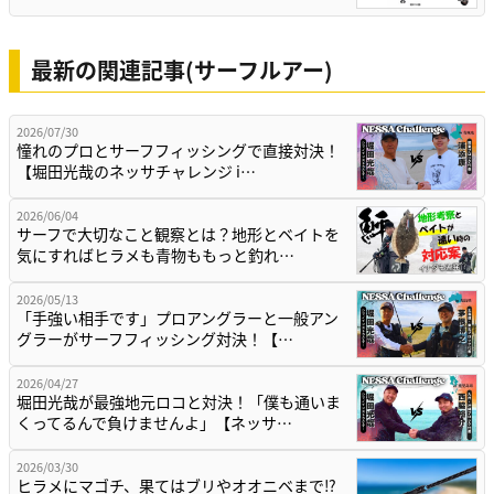
最新の関連記事(サーフルアー)
2026/07/30
憧れのプロとサーフフィッシングで直接対決！
【堀田光哉のネッサチャレンジ i…
2026/06/04
サーフで大切なこと観察とは？地形とベイトを
気にすればヒラメも青物ももっと釣れ…
2026/05/13
「手強い相手です」プロアングラーと一般アン
グラーがサーフフィッシング対決！【…
2026/04/27
堀田光哉が最強地元ロコと対決！「僕も通いま
くってるんで負けませんよ」【ネッサ…
2026/03/30
ヒラメにマゴチ、果てはブリやオオニベまで⁉