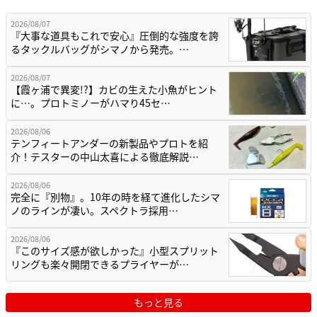
2026/08/07
『大事な道具もこれで安心』圧倒的な強度を誇
るタックルバッグがシマノから発売。…
2026/08/07
【霞ヶ浦で異変!?】カビの生えた小魚がヒント
に…。プロトミノーがハマり45セ…
2026/08/06
テンフィートアンダーの新製品やプロトを紹
介！テスターの中山太喜による徹底解説…
2026/08/06
完全に『別物』。10年の時を経て進化したシマ
ノのラインが凄い。スペクトラ採用…
2026/08/06
『このサイズ感が欲しかった』小型スプリット
リングも楽々開閉できるプライヤーが…
もっと見る