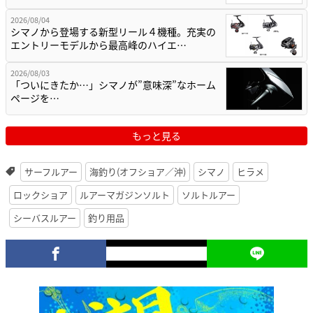
2026/08/04
シマノから登場する新型リール４機種。充実の
エントリーモデルから最高峰のハイエ…
2026/08/03
「ついにきたか…」シマノが”意味深”なホーム
ページを…
もっと見る
サーフルアー
海釣り(オフショア／沖)
シマノ
ヒラメ
ロックショア
ルアーマガジンソルト
ソルトルアー
シーバスルアー
釣り用品