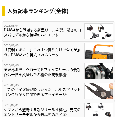
人気記事ランキング(全体)
2026/08/04
DAIWAから登場する新型リール４選。驚きのコ
スパモデルから待望のハイエンド…
2026/08/03
「便利すぎる…」これ１つ買うだけで全てが揃
う。DAIWAから発売されるタック…
2026/08/06
まだあるぞ！クローズドフェイスリールの最新
作は一世を風靡した名機の正統後継機…
2026/08/06
『このサイズ感が欲しかった』小型スプリット
リングも楽々開閉できるプライヤーが…
2026/08/04
シマノから登場する新型リール４機種。充実の
エントリーモデルから最高峰のハイエ…