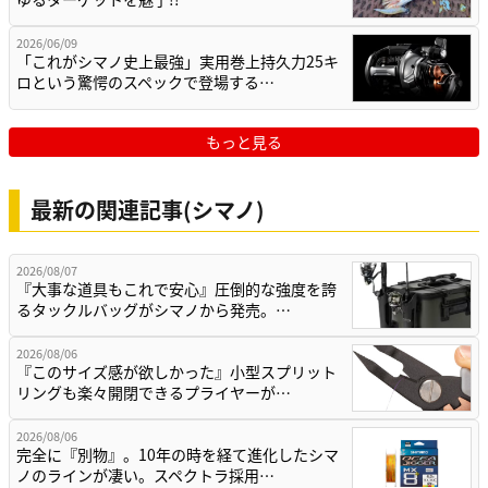
2026/06/09
「これがシマノ史上最強」実用巻上持久力25キ
ロという驚愕のスペックで登場する…
もっと見る
最新の関連記事(シマノ)
2026/08/07
『大事な道具もこれで安心』圧倒的な強度を誇
るタックルバッグがシマノから発売。…
2026/08/06
『このサイズ感が欲しかった』小型スプリット
リングも楽々開閉できるプライヤーが…
2026/08/06
完全に『別物』。10年の時を経て進化したシマ
ノのラインが凄い。スペクトラ採用…