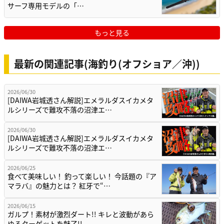
サーフ専用モデルの「…
もっと見る
最新の関連記事(海釣り(オフショア／沖))
2026/06/30
[DAIWA岩城透さん解説]エメラルダスイカメタ
ルシリーズで難攻不落の沼津エ…
2026/06/30
[DAIWA岩城透さん解説]エメラルダスイカメタ
ルシリーズで難攻不落の沼津エ…
2026/06/25
食べて美味しい！ 釣って楽しい！ 今話題の『ア
マラバ』の魅力とは？ 紅牙で“…
2026/06/15
ガルプ！素材が激烈ダート!! キレと波動があら
ゆるターゲットを魅了!!