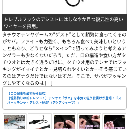
トレブルフックのアシストにはしなやか且つ復元性の高い
ワイヤーを採用。
タチウオテンヤゲームの“ゲスト”として頻繁に食ってくるの
がサバ。ファイトも力強く、もちろん食べて美味しいという
こともあり、どうせなら“メイン”で狙ってみようと考えるア
ングラーも少なくないだろう。ただ、口の構造や食い方がタ
チウオとは大きく違うだけに、タチウオ用のテンヤではフッ
キングがイマイチとか…見切られやすいとか…そう感じてい
るのはアナタだけではないはずだ。そこで、サバがフッキン
グしやすくなるのは […]
【この記事を最初から読む】
【堤防釣りの新トレンド！】テンヤで「サバ」を本気で狙う仕掛けが登場！『ス
パークテンヤ・アシスト鯖SP（アクアウェーブ）』