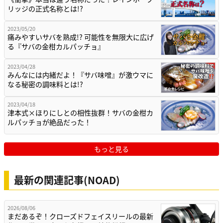
リッジの正式名称とは!?
2023/05/20
痛みやすいサバを熟成!? 可能性を無限大に広げ
る『サバの金柑カルパッチョ』
2023/04/28
みんなには内緒だよ！『サバ味噌』が激ウマに
なる秘密の調味料とは!?
2023/04/18
津本式×ほりにしとの相性抜群！サバの金柑カ
ルパッチョが絶品だった！
もっと見る
最新の関連記事(NOAD)
2026/08/06
まだあるぞ！クローズドフェイスリールの最新