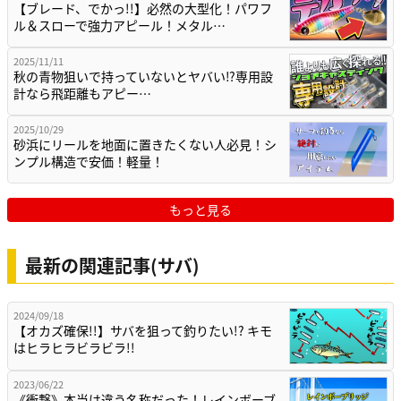
【ブレード、でかっ!!】必然の大型化！パワフ
ル＆スローで強力アピール！メタル…
2025/11/11
秋の青物狙いで持っていないとヤバい⁉専用設
計なら飛距離もアピー…
2025/10/29
砂浜にリールを地面に置きたくない人必見！シ
ンプル構造で安価！軽量！
もっと見る
最新の関連記事(サバ)
2024/09/18
【オカズ確保!!】サバを狙って釣りたい!? キモ
はヒラヒラビラビラ!!
2023/06/22
《衝撃》本当は違う名称だった！レインボーブ