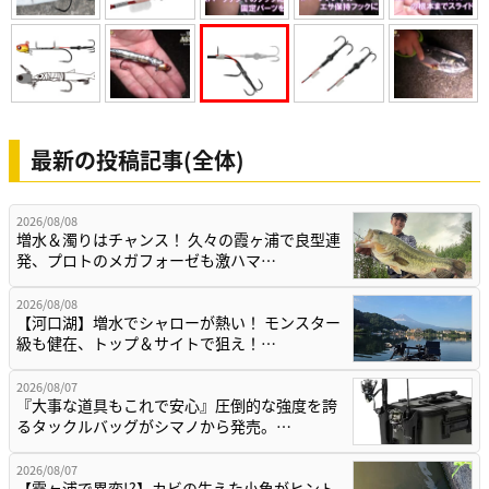
最新の投稿記事(全体)
2026/08/08
増水＆濁りはチャンス！ 久々の霞ヶ浦で良型連
発、プロトのメガフォーゼも激ハマ…
2026/08/08
【河口湖】増水でシャローが熱い！ モンスター
級も健在、トップ＆サイトで狙え！…
2026/08/07
『大事な道具もこれで安心』圧倒的な強度を誇
るタックルバッグがシマノから発売。…
2026/08/07
【霞ヶ浦で異変!?】カビの生えた小魚がヒント