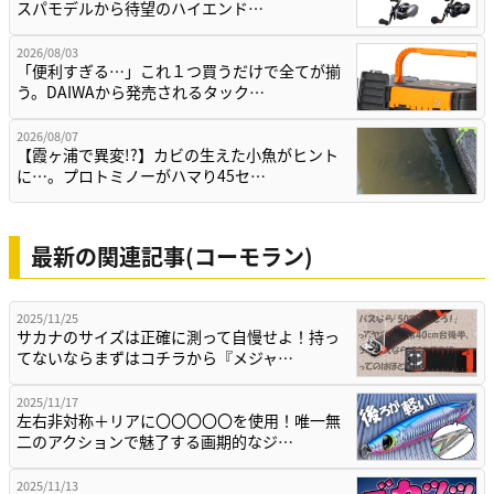
スパモデルから待望のハイエンド…
2026/08/03
「便利すぎる…」これ１つ買うだけで全てが揃
う。DAIWAから発売されるタック…
2026/08/07
【霞ヶ浦で異変!?】カビの生えた小魚がヒント
に…。プロトミノーがハマり45セ…
最新の関連記事(コーモラン)
2025/11/25
サカナのサイズは正確に測って自慢せよ！持っ
てないならまずはコチラから『メジャ…
2025/11/17
左右非対称＋リアに〇〇〇〇〇を使用！唯一無
二のアクションで魅了する画期的なジ…
2025/11/13