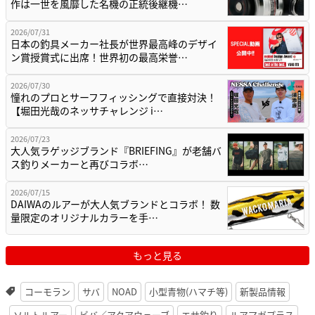
作は一世を風靡した名機の正統後継機…
2026/07/31
日本の釣具メーカー社長が世界最高峰のデザイ
ン賞授賞式に出席！世界初の最高栄誉…
2026/07/30
憧れのプロとサーフフィッシングで直接対決！
【堀田光哉のネッサチャレンジ i…
2026/07/23
大人気ラゲッジブランド『BRIEFING』が老舗バ
ス釣りメーカーと再びコラボ…
2026/07/15
DAIWAのルアーが大人気ブランドとコラボ！ 数
量限定のオリジナルカラーを手…
もっと見る
コーモラン
サバ
NOAD
小型青物(ハマチ等)
新製品情報
ソルトルアー
ビバ／アクアウェーブ
エサ釣り
ルアマガプラス