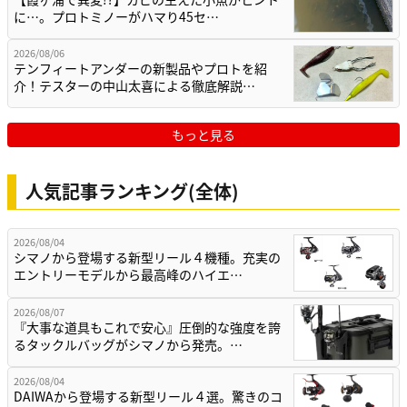
に…。プロトミノーがハマり45セ…
2026/08/06
テンフィートアンダーの新製品やプロトを紹
介！テスターの中山太喜による徹底解説…
もっと見る
人気記事ランキング(全体)
2026/08/04
シマノから登場する新型リール４機種。充実の
エントリーモデルから最高峰のハイエ…
2026/08/07
『大事な道具もこれで安心』圧倒的な強度を誇
るタックルバッグがシマノから発売。…
2026/08/04
DAIWAから登場する新型リール４選。驚きのコ