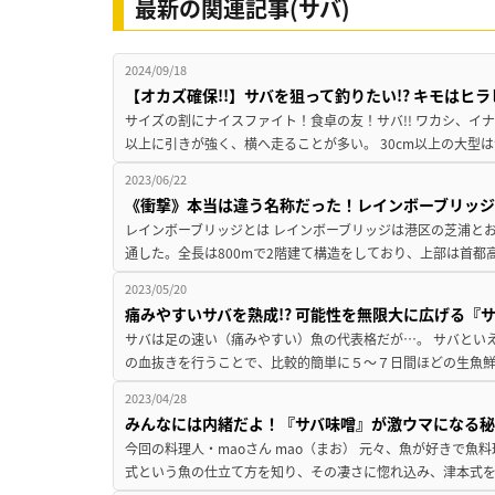
最新の関連記事(サバ)
2024/09/18
【オカズ確保!!】サバを狙って釣りたい!? キモはヒラ
サイズの割にナイスファイト！食卓の友！サバ!! ワカシ、イ
以上に引きが強く、横へ走ることが多い。 30cm以上の大型は
2023/06/22
《衝撃》本当は違う名称だった！レインボーブリッジ
レインボーブリッジとは レインボーブリッジは港区の芝浦とお台
通した。全長は800mで2階建て構造をしており、上部は首都
2023/05/20
痛みやすいサバを熟成!? 可能性を無限大に広げる『
サバは足の速い（痛みやすい）魚の代表格だが…。 サバとい
の血抜きを行うことで、比較的簡単に５〜７日間ほどの生魚鮮
2023/04/28
みんなには内緒だよ！『サバ味噌』が激ウマになる秘
今回の料理人・maoさん mao（まお） 元々、魚が好きで魚
式という魚の仕立て方を知り、その凄さに惚れ込み、津本式を