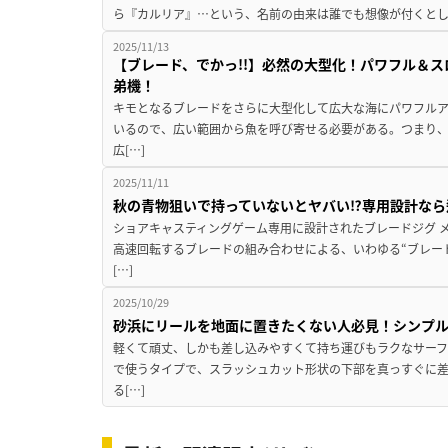
ら『カルリア』…という、名前の由来は誰でも想像が付くとし
2025/11/13
【ブレード、でかっ!!】必然の大型化！パワフル＆
弟機！
キモとなるブレードをさらに大型化して広大な海にパワフルア
いるので、広い範囲から魚を呼び寄せる必要がある。つまり
広[…]
2025/11/11
秋の青物狙いで持っていないとヤバい⁉専用設計なら
ショアキャスティングゲーム専用に設計されたブレードジグ 
高速回転するブレードの組み合わせによる、いわゆる“ブレー
[…]
2025/10/29
砂浜にリールを地面に置きたくない人必見！シンプ
軽くて頑丈、しかも差し込みやすくて持ち運びもラクなサーフ
で使うタイプで、スラッシュカット形状の下部を真っすぐに
る[…]