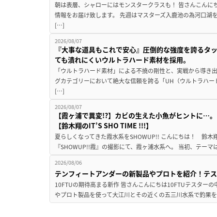
朝は表層、シャローにはモンスタークラスも！ 皆さんこんに
情報をお届け致します。 先週はマスターズ入鹿池の為河口湖
[…]
2026/08/07
『大事な道具もこれで安心』圧倒的な強度を誇るタ
ても潰れにくいウルトラハード素材を採用。
「ウルトラハード素材」による不撓の剛性と、実戦から導き出
グカテゴリーにおいて絶大な信頼を誇る「UH（ウルトラハー
[…]
2026/08/07
【霞ヶ浦で異変!?】カビの生えた小魚がヒントに…。
【鈴木翔のIT’S SHO TIME !!!】
夏らしくなってきた霞水系をSHOWUP!! こんにちは！ 鈴木翔です。
『SHOWUP!!霞』の撮影にて、霞ヶ浦水系へ。 当初、テーマ
2026/08/06
テンフィートアンダーの新製品やプロトを紹介！テ
10FTUの期待高まる新作 皆さんこんにちは10FTUテスターの
やプロト製品を使って大江川とその近くの五三川水系で釣果を