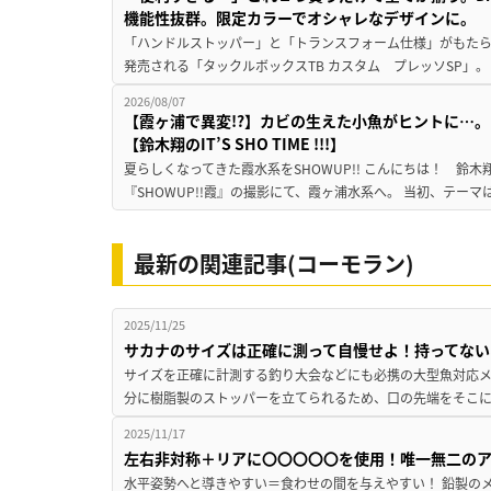
機能性抜群。限定カラーでオシャレなデザインに。
「ハンドルストッパー」と「トランスフォーム仕様」がもたらす
発売される「タックルボックスTB カスタム プレッソSP」。
2026/08/07
【霞ヶ浦で異変!?】カビの生えた小魚がヒントに…。
【鈴木翔のIT’S SHO TIME !!!】
夏らしくなってきた霞水系をSHOWUP!! こんにちは！ 鈴木翔です。
『SHOWUP!!霞』の撮影にて、霞ヶ浦水系へ。 当初、テーマ
最新の関連記事(コーモラン)
2025/11/25
サカナのサイズは正確に測って自慢せよ！持ってない
サイズを正確に計測する釣り大会などにも必携の大型魚対応メジ
分に樹脂製のストッパーを立てられるため、口の先端をそこに
2025/11/17
左右非対称＋リアに〇〇〇〇〇を使用！唯一無二の
水平姿勢へと導きやすい＝食わせの間を与えやすい！ 鉛製のメ