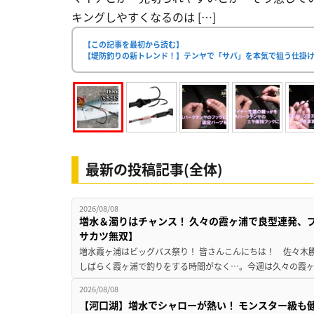
キングしやすくなるのは […]
【この記事を最初から読む】
【堤防釣りの新トレンド！】テンヤで「サバ」を本気で狙う仕掛け
最新の投稿記事(全体)
2026/08/08
増水＆濁りはチャンス！ 久々の霞ヶ浦で良型連発、
サカツ無双】
増水霞ヶ浦はビッグバス祭り！ 皆さんこんにちは！ 佐々木
しばらく霞ヶ浦で釣りをする時間がなく…。今週は久々の霞ヶ浦
2026/08/08
【河口湖】増水でシャローが熱い！ モンスター級も