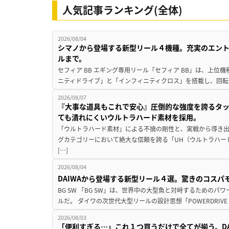
人気記事ランキング(全体)
2026/08/04
シマノから登場する新型リール４機種。充実のエン
ルまで。
セフィア BB エギング専用リール「セフィア BB」は、上
ニティドライブ」と「インフィニティクロス」を搭載し、回転
2026/08/07
『大事な道具もこれで安心』圧倒的な強度を誇るタ
ても潰れにくいウルトラハード素材を採用。
「ウルトラハード素材」による不撓の剛性と、実戦から導き出
グカテゴリーにおいて絶大な信頼を誇る「UH（ウルトラハー
[…]
2026/08/04
DAIWAから登場する新型リール４選。驚きのコス
BG SW 「BG SW」は、世界中の大型魚と対峙するための
ルだ。 ダイワの次世代大型リールの設計思想「POWERDRIVE D
2026/08/03
「便利すぎる…」これ１つ買うだけで全てが揃う。D