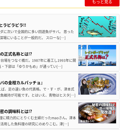
もっと見る
ヒラビラビラ!!
ナダに次いで全国的に多い回遊魚がサバ。 思った
深場にいることが一般的だ。 スローな[…]
の正式名称とは!?
場をつなぐ橋だ。1987年に着工し1993年に開
高・下部は「ゆりかもめ」が通ってい[…]
サバの金柑カルパッチョ』
えば、足の速い魚の代表格。で・す・が、津本式
魚維持が可能です。とはいえ、青物はヒスタ[…]
密の調味料とは!?
料理に精力的にとりくむ主婦だったmaoさん。津本
活用した魚料理の研究にのめりこむ。津[…]