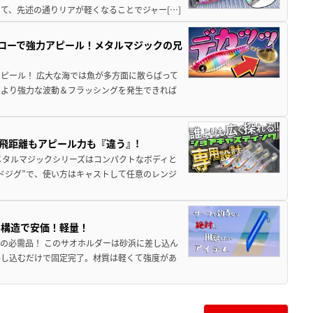
て、先述の通りリアが軽くなることでジャー[…]
スローで強力アピール！メタルマジックの兄
ピール！ 広大な海では魚が多方面に散らばって
、より強力な波動＆フラッシングを発生できれば
飛距離もアピール力も『違う』!
メタルマジックシリーズはコンパクトなボディと
ドジグ”で、使い方はキャストして任意のレンジ
ル構造で安価！軽量！
の必需品！ このサオホルダーは砂浜に差し込ん
差し込むだけで固定完了。材質は軽くて強度があ