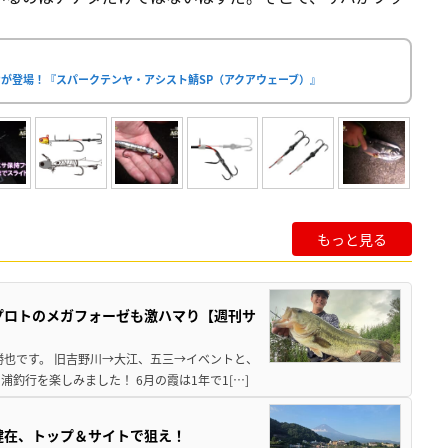
が登場！『スパークテンヤ・アシスト鯖SP（アクアウェーブ）』
もっと見る
プロトのメガフォーゼも激ハマり【週刊サ
勝也です。 旧吉野川→大江、五三→イベントと、
釣行を楽しみました！ 6月の霞は1年で1[…]
健在、トップ＆サイトで狙え！