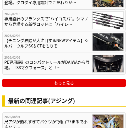
登場。クロダイ専用設計でこだわりが…
2026/02/13
専用設計のブランクスで“ハイコスパ”。シマノ
から登場する新型ロッドに「ハイレ…
2026/02/04
【チニング界隈が大注目するNEWアイテム】シ
ルバーウルフSX＆CTをもりぞー…
2026/02/03
PE専用設計のコンパクトリールがDAIWAから登
場。「SSマグフォース」と「…
もっと見る
最新の関連記事(アジング)
2026/08/01
尺アジが釣れすぎてバケツが”剣山”!?まるで小
さなテ…