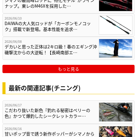
シマノの最高峰ロッドに“特化モデル”がライン
ナップ。東レのM46Xを採用した…
2026/06/10
DAIWAの大人気ロッドが「カーボンモノコッ
ク」搭載で新登場。基本性能を追求…
2026/06/08
デカいと思った正体は2キロ級！春のエギング沖
磯撃沈からの大逆転！【長崎南部エ…
もっと見る
最新の関連記事(チニング)
2026/06/17
こだわり抜いた新色『釣れる秘密はベリーの
色』かつて爆釣したシークレットカラー…
2026/06/16
甘いポップ音で誘う新作ポッパーがシマノから