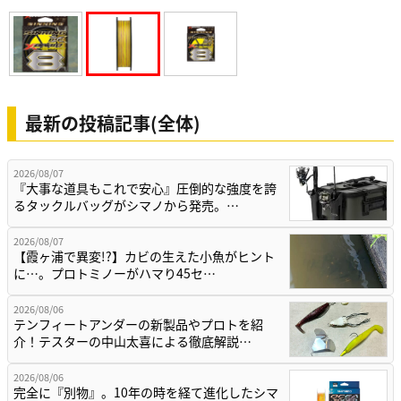
最新の投稿記事(全体)
2026/08/07
『大事な道具もこれで安心』圧倒的な強度を誇
るタックルバッグがシマノから発売。…
2026/08/07
【霞ヶ浦で異変!?】カビの生えた小魚がヒント
に…。プロトミノーがハマり45セ…
2026/08/06
テンフィートアンダーの新製品やプロトを紹
介！テスターの中山太喜による徹底解説…
2026/08/06
完全に『別物』。10年の時を経て進化したシマ