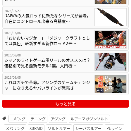
2026/07/27
DAIWAの人気ロッドに新たなシリーズが登場。
自在にコントロール出来る高精度…
2026/07/06
「おいおいマジか…」「メジャークラフトとし
ては異色」斬新すぎる新作ロッド2モ…
2026/06/08
シマノのライトゲーム用リールのオススメは？
価格別で見る最新モデル4選。入門機…
2026/06/05
これはガチで革命。アジングのゲームチェンジ
ャーになりえるヤバいラインが発売さ…
もっと見る
エギング
チニング
アジング
ルアーマガジンソルト
メバリング
XBRAID
ソルトルアー
シーバスルアー
PEライン