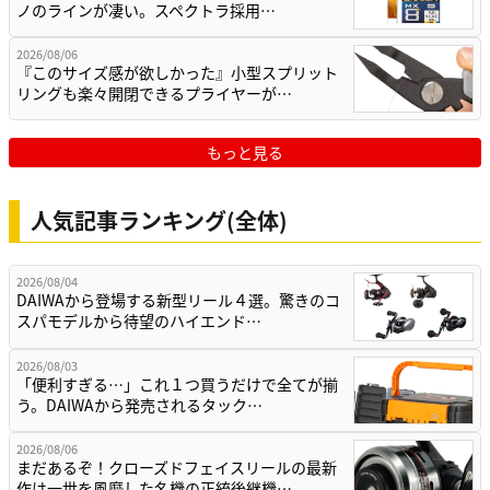
ノのラインが凄い。スペクトラ採用…
2026/08/06
『このサイズ感が欲しかった』小型スプリット
リングも楽々開閉できるプライヤーが…
もっと見る
人気記事ランキング(全体)
2026/08/04
DAIWAから登場する新型リール４選。驚きのコ
スパモデルから待望のハイエンド…
2026/08/03
「便利すぎる…」これ１つ買うだけで全てが揃
う。DAIWAから発売されるタック…
2026/08/06
まだあるぞ！クローズドフェイスリールの最新
作は一世を風靡した名機の正統後継機…