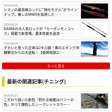
2026/06/29
シマノの最高峰ロッドに“特化モデル”がライン
ナップ。東レのM46Xを採用した…
2026/06/10
DAIWAの大人気ロッドが「カーボンモノコッ
ク」搭載で新登場。基本性能を追求…
2026/06/08
デカいと思った正体は2キロ級！春のエギング沖
磯撃沈からの大逆転！【長崎南部エ…
もっと見る
最新の関連記事(チニング)
2026/06/17
こだわり抜いた新色『釣れる秘密はベリーの
色』かつて爆釣したシークレットカラー…