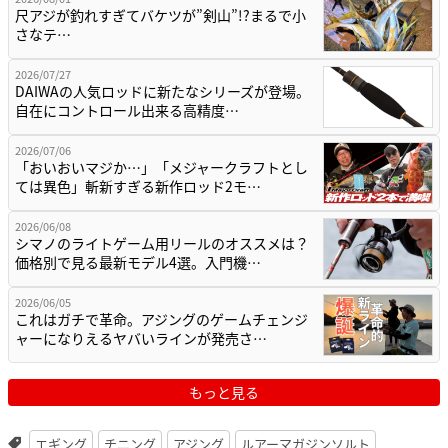
尺アジが釣れすぎてバケツが”剣山”!?まるで小
さなテ…
2026/07/27
DAIWAの人気ロッドに新たなシリーズが登場。
自在にコントロール出来る高精度…
2026/07/06
「おいおいマジか…」「メジャークラフトとし
ては異色」斬新すぎる新作ロッド2モ…
2026/06/08
シマノのライトゲーム用リールのオススメは？
価格別で見る最新モデル4選。入門機…
2026/06/05
これはガチで革命。アジングのゲームチェンジ
ャーになりえるヤバいラインが発売さ…
もっと見る
エギング
チニング
アジング
ルアーマガジンソルト