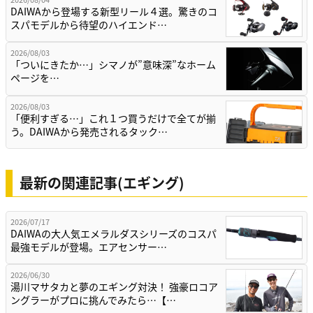
DAIWAから登場する新型リール４選。驚きのコ
スパモデルから待望のハイエンド…
2026/08/03
「ついにきたか…」シマノが”意味深”なホーム
ページを…
2026/08/03
「便利すぎる…」これ１つ買うだけで全てが揃
う。DAIWAから発売されるタック…
最新の関連記事(エギング)
2026/07/17
DAIWAの大人気エメラルダスシリーズのコスパ
最強モデルが登場。エアセンサー…
2026/06/30
湯川マサタカと夢のエギング対決！ 強豪ロコア
ングラーがプロに挑んでみたら…【…