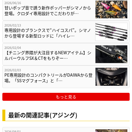
2026/06/16
甘いポップ音で誘う新作ポッパーがシマノから
登場。クロダイ専用設計でこだわりが…
2026/02/13
専用設計のブランクスで“ハイコスパ”。シマノ
から登場する新型ロッドに「ハイレ…
2026/02/04
【チニング界隈が大注目するNEWアイテム】シ
ルバーウルフSX＆CTをもりぞー…
2026/02/03
PE専用設計のコンパクトリールがDAIWAから登
場。「SSマグフォース」と「…
もっと見る
最新の関連記事(アジング)
2026/08/01