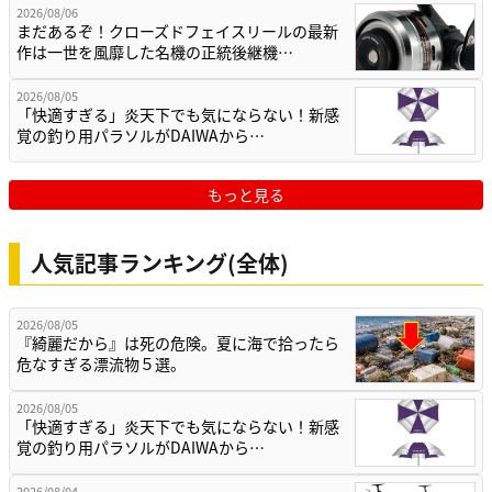
2026/08/06
まだあるぞ！クローズドフェイスリールの最新
作は一世を風靡した名機の正統後継機…
2026/08/05
「快適すぎる」炎天下でも気にならない！新感
覚の釣り用パラソルがDAIWAから…
もっと見る
人気記事ランキング(全体)
2026/08/05
『綺麗だから』は死の危険。夏に海で拾ったら
危なすぎる漂流物５選。
2026/08/05
「快適すぎる」炎天下でも気にならない！新感
覚の釣り用パラソルがDAIWAから…
2026/08/04