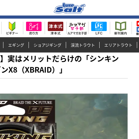
エギング
ショアジギング
渓流トラウト
エリアトラウト
すっ！】実はメリットだらけの「シンキン
X8（XBRAID）」