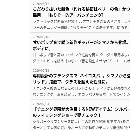
2026/06/17
こだわり抜いた新色『釣れる秘密はベリーの色』か
採用！［もりぞー的アーバンチニング］
ラフトリック70F 新色登場！ ルアマガ＋をご覧の皆さま。
ラーのチニング伝道師、“もりぞー”こと森浩平です。 関西では
2026/06/16
甘いポップ音で誘う新作ポッパーがシマノから登場
ボディに。
甘いポップ音と高いフッキング性能を両立 クロダイ専用ポッパ
ダイ・キビレを誘う甘いポップ音を発生させながら、ドーム状の
2026/02/13
専用設計のブランクスで“ハイコスパ”。シマノから
リッド」搭載で、クラスを超えた性能に。
チニングを始めるならこのロッドから！ シマノから発売される
なチニングゲームを想定し、オカッパリからボートでのインシ
2026/02/04
【チニング界隈が大注目するNEWアイテム】シルバー
のフィッシングショーで要チェック！
シルバーウルフシリーズに大注目の新作が登場 ルアマガ+をご
ターとして大阪の淀川をホームに活動中のチニング伝道師”もりぞ