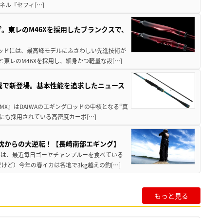
ネル『セフィ[…]
。東レのM46Xを採用したブランクスで、
テッドには、最高峰モデルにふさわしい先進技術が
東レのM46Xを採用し、細身かつ軽量な設[…]
搭載で新登場。基本性能を追求したニュース
MX』はDAIWAのエギングロッドの中核となる“真
にも採用されている高密度カーボ[…]
沈からの大逆転！【長崎南部エギング】
んは、最近毎日ゴーヤチャンプルーを食べている
けど）今年の春イカは各地で3kg越えの釣[…]
もっと見る