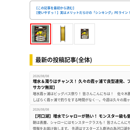
【この記事を最初から読む】
【使いやすっ！】実はメリットだらけの「シンキング」PEライン！「
最新の投稿記事(全体)
2026/08/08
増水＆濁りはチャンス！ 久々の霞ヶ浦で良型連発、
サカツ無双】
増水霞ヶ浦はビッグバス祭り！ 皆さんこんにちは！ 佐々木
しばらく霞ヶ浦で釣りをする時間がなく…。今週は久々の霞ヶ浦
2026/08/08
【河口湖】増水でシャローが熱い！ モンスター級も
朝は表層、シャローにはモンスタークラスも！ 皆さんこんに
情報をお届け致します。 先週はマスターズ入鹿池の為河口湖