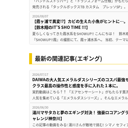
「ハンドルストッパー」と「トランスフォーム仕様」がもたらす
発売される「タックルボックスTB カスタム プレッソSP」。
2026/08/07
【霞ヶ浦で異変!?】カビの生えた小魚がヒントに…。
【鈴木翔のIT’S SHO TIME !!!】
夏らしくなってきた霞水系をSHOWUP!! こんにちは！ 鈴木翔です。
『SHOWUP!!霞』の撮影にて、霞ヶ浦水系へ。 当初、テーマ
最新の関連記事(エギング)
2026/07/17
DAIWAの大人気エメラルダスシリーズのコスパ最
クラス最高の操作性と感度を手に入れた１本に。
実釣動画はこちら↑↑ 「エアセンサーシート」がもたらす異次
人気を集めている「エメラルダスシリーズ」。そんなエメラル
2026/06/30
湯川マサタカと夢のエギング対決！ 強豪ロコアング
ャレンジ神奈川】
この記事の動画をみる! 湯川さんが敵地で挑む! シマノ セフィ