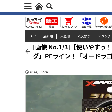
TOP
最新順
人気順
バス釣り
アジング
[画像 No.1/3]【使いや
グ」PEライン！「オードラゴン
2024/06/24