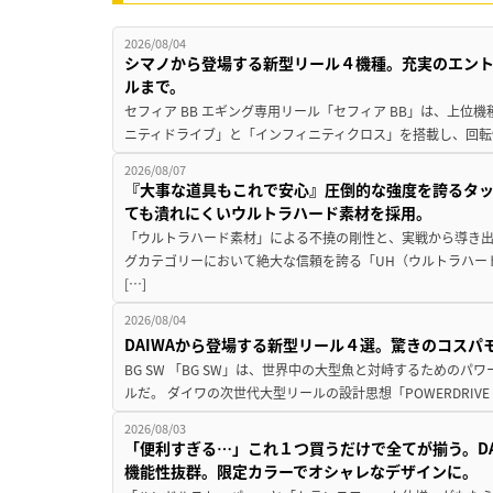
2026/08/04
シマノから登場する新型リール４機種。充実のエン
ルまで。
セフィア BB エギング専用リール「セフィア BB」は、上
ニティドライブ」と「インフィニティクロス」を搭載し、回転
2026/08/07
『大事な道具もこれで安心』圧倒的な強度を誇るタ
ても潰れにくいウルトラハード素材を採用。
「ウルトラハード素材」による不撓の剛性と、実戦から導き出
グカテゴリーにおいて絶大な信頼を誇る「UH（ウルトラハー
[…]
2026/08/04
DAIWAから登場する新型リール４選。驚きのコス
BG SW 「BG SW」は、世界中の大型魚と対峙するための
ルだ。 ダイワの次世代大型リールの設計思想「POWERDRIVE D
2026/08/03
「便利すぎる…」これ１つ買うだけで全てが揃う。D
機能性抜群。限定カラーでオシャレなデザインに。