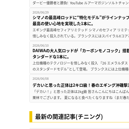
ダービー優勝者と勝負! YouTube ルアーマガジンソルトチャン
2026/06/29
シマノの最高峰ロッドに“特化モデル”がラインナップ
最高の使い心地を実現した1本に。
エギング最高峰セフィアリミテッド シマノのセフィア リミ
惜しみなく投入されている。ブランクスにはスパイラルXコアと
2026/06/10
DAIWAの大人気ロッドが「カーボンモノコック」
タンダードな1本に。
上位機種のテクノロジーを惜しみなく投入 『26 エメラルダス 
のスタンダードモデル”として登場。 ブランクスには上位機種
2026/06/08
デカいと思った正体は2キロ級！春のエギング沖磯撃
「デカい！」と思った正体は2kg級 皆さんこんにちはこんば
栗林でございます。 夏になると食べたくなりますね（まだ春だ
最新の関連記事(チニング)