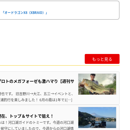
オードラゴンX8（XBRAID）」
もっと見る
プロトのメガフォーゼも激ハマり【週刊サ
勝也です。 旧吉野川→大江、五三→イベントと、
釣行を楽しみました！ 6月の霞は1年で1[…]
健在、トップ＆サイトで狙え！
ちは！河口湖ガイドのトミーです。今週の河口湖
を留守にしていましたので、今週からの河口湖情