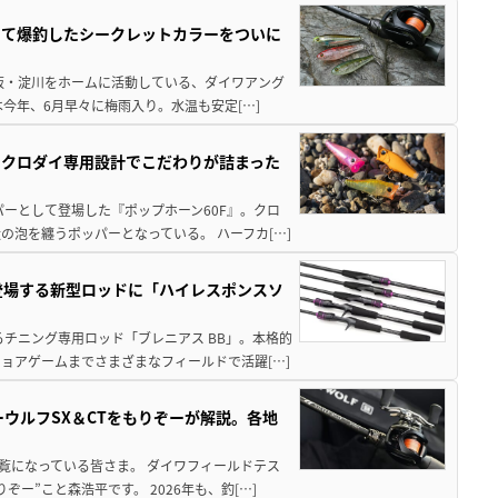
つて爆釣したシークレットカラーをついに
大阪・淀川をホームに活動している、ダイワアング
今年、6月早々に梅雨入り。水温も安定[…]
。クロダイ専用設計でこだわりが詰まった
ーとして登場した『ポップホーン60F』。クロ
泡を纏うポッパーとなっている。 ハーフカ[…]
登場する新型ロッドに「ハイレスポンスソ
チニング専用ロッド「ブレニアス BB」。本格的
ョアゲームまでさまざまなフィールドで活躍[…]
ウルフSX＆CTをもりぞーが解説。各地
覧になっている皆さま。 ダイワフィールドテス
ー”こと森浩平です。 2026年も、釣[…]