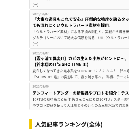
[…]
2026/08/07
『大事な道具もこれで安心』圧倒的な強度を誇るタ
ても潰れにくいウルトラハード素材を採用。
「ウルトラハード素材」による不撓の剛性と、実戦から導き出
グカテゴリーにおいて絶大な信頼を誇る「UH（ウルトラハー
[…]
2026/08/07
【霞ヶ浦で異変!?】カビの生えた小魚がヒントに…。
【鈴木翔のIT’S SHO TIME !!!】
夏らしくなってきた霞水系をSHOWUP!! こんにちは！ 鈴木翔です。
『SHOWUP!!霞』の撮影にて、霞ヶ浦水系へ。 当初、テーマ
2026/08/06
テンフィートアンダーの新製品やプロトを紹介！テ
10FTUの期待高まる新作 皆さんこんにちは10FTUテスターの
やプロト製品を使って大江川とその近くの五三川水系で釣果を
人気記事ランキング(全体)