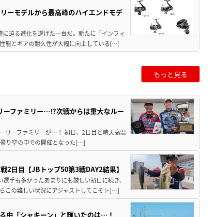
トリーモデルから最高峰のハイエンドモデ
位機種に迫る進化を遂げた一台だ。新たに「インフィ
性能とギアの耐久性が大幅に向上している[…]
もっと見る
リーファミリー…⁉次戦からは重大なルー
ーリーファミリーが…！ 初日、2日目と晴天高温
曇り空の中での開催となった[…]
日目【JBトップ50第3戦DAY2結果】
ない選手も多かったあまりにも厳しい初日に続き、
らこの難しい状況にアジャストしてこそト[…]
る中「シャキーン」と輝いたのは…！