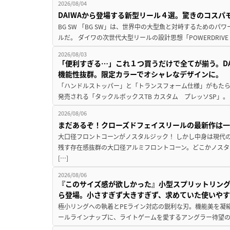
2026/08/04
DAIWAから登場する新型リール４選。驚きのコス
BG SW 「BG SW」は、世界中の大型魚と対峙するための
ルだ。 ダイワの次世代大型リールの設計思想「POWERDRIVE D
2026/08/03
「便利すぎる…」これ１つ買うだけで全てが揃う。D
機能性抜群。限定カラーでオシャレなデザインに。
「ハンドルストッパー」と「トランスフォーム仕様」がもたらす
発売される「タックルボックスTB カスタム プレッソSP」。
2026/08/06
まだあるぞ！クローズドフェイスリールの最新作は
大口径フロントコーンがノスタルジック！ しかし中身は現代
残す存在感抜群の大口径アルミフロントコーン。どこかノスタ
[…]
2026/08/06
『このサイズ感が欲しかった』小型スプリットリン
ら登場。小さすぎず大きすぎず、求めていた使いや
極小リングへの執着とPEライン対応の鋭利な刃。機能美を凝
ールラインナップに、ライトゲームを愛するアングラー待望の新作『