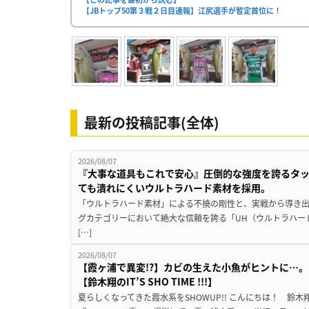
【JBトップ50第３戦２日目速報】江尻選手が暫定首位に！
最新の投稿記事(全体)
2026/08/07
『大事な道具もこれで安心』圧倒的な強度を誇るタ
ても潰れにくいウルトラハード素材を採用。
「ウルトラハード素材」による不撓の剛性と、実戦から導き出
グカテゴリーにおいて絶大な信頼を誇る「UH（ウルトラハー
[…]
2026/08/07
【霞ヶ浦で異変!?】カビの生えた小魚がヒントに…。
【鈴木翔のIT’S SHO TIME !!!】
夏らしくなってきた霞水系をSHOWUP!! こんにちは！ 鈴木翔です。