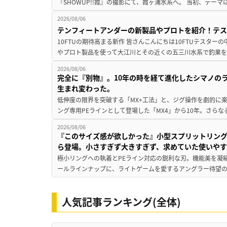
『SHOWUP!!霞』の撮影にて、霞ヶ浦水系へ。 当初、テーマ
2026/08/06
テンフィートアンダーの新製品やプロトを紹介！テ
10FTUの期待高まる新作 皆さんこんにちは10FTUテスターの
やプロト製品を使って大江川とその近くの五三川水系で釣果を
2026/08/06
完全に『別物』。10年の時を経て進化したシマノの
生まれ変わった。
低伸度の限界を突破する「MX+工法」と、ジグ操作を劇的に
ング専用PEラインとして登場した「MX4」から10年。さらなる
2026/08/06
『このサイズ感が欲しかった』小型スプリットリン
ら登場。小さすぎず大きすぎず、求めていた使いや
極小リングへの執着とPEライン対応の鋭利な刃。機能美を凝
ールラインナップに、ライトゲームを愛するアングラー待望の新作『
人気記事ランキング(全体)