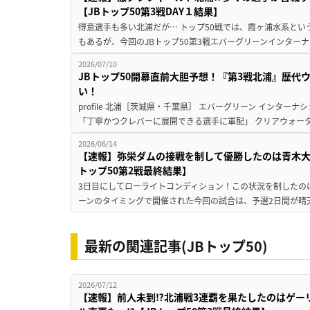
【JBトップ50第3戦DAY１結果】
得意選手も多い北浦だが… トップ50戦では、霞ヶ浦水系と
もあるが、今回のJBトップ50第3戦エバーグリーンインターナ
2026/07/10
JBトップ50開幕直前大胆予想！『第3戦北浦』歴代
い！
profile 北浦［茨城県・千葉県］ エバーグリーン インターナ
「丁寧かつクレバーに展開できる選手に軍配」 クリアウォータ
2026/06/14
【速報】弥栄ダムの接戦を制して優勝したのは青木大
トップ50第2戦最終結果】
3日目にしてローライトコンディション！この状況を制したのは…
ーンのタイミングで開催された今回の試合は、予選2日間が晴天
最新の関連記事(JBトップ50)
2026/07/12
【速報】前人未到⁉北浦戦3連覇を果たしたのはゲー