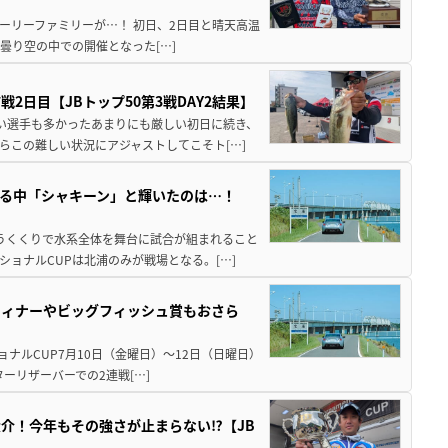
ーリーファミリーが…！ 初日、2日目と晴天高温
曇り空の中での開催となった[…]
日目【JBトップ50第3戦DAY2結果】
ない選手も多かったあまりにも厳しい初日に続き、
らこの難しい状況にアジャストしてこそト[…]
る中「シャキーン」と輝いたのは…！
いうくくりで水系全体を舞台に試合が組まれること
ショナルCUPは北浦のみが戦場となる。[…]
ウィナーやビッグフィッシュ賞もおさら
ショナルCUP7月10日（金曜日）～12日（日曜日）
ーリザーバーでの2連戦[…]
介！今年もその強さが止まらない⁉【JB