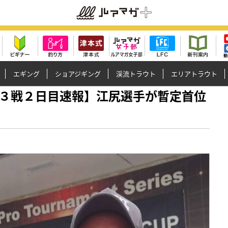
エギング
ショアジギング
渓流トラウト
エリアトラウト
プ50第３戦２日目速報】江尻選手が暫定首位