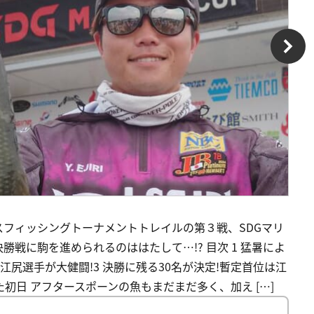
フィッシングトーナメントトレイルの第３戦、SDGマリ
勝戦に駒を進められるのははたして…!? 目次 1 猛暑によ
江尻選手が大健闘!3 決勝に残る30名が決定!暫定首位は江
た初日 アフタースポーンの魚もまだまだ多く、加え […]