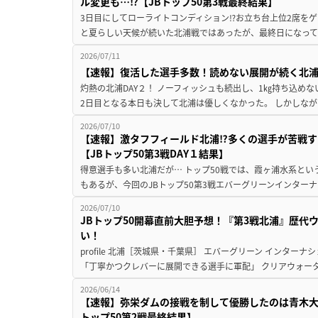
ル変更も…⁉【JBトップ50第3戦最終結果】
3日目にしてローライトコンディション⁉お立ち台上位2席をゲ
と夏らしい天候が続いた北浦戦ではあったが、最終日になって
2026/07/11
【速報】復活した選手多数！読めない展開が続く北浦戦2
灼熱の北浦DAY２！ ノーフィッシュも続出し、1㎏持ち込め
2日目となる本日も決して北浦は優しくなかった。 しかしなが
2026/07/10
【速報】激タフフィールド北浦⁉多くの選手が苦戦す
【JBトップ50第3戦DAY１結果】
得意選手も多い北浦だが… トップ50戦では、霞ヶ浦水系と
もあるが、今回のJBトップ50第3戦エバーグリーンインターナ
2026/07/10
JBトップ50開幕直前大胆予想！『第3戦北浦』歴代
い！
profile 北浦［茨城県・千葉県］ エバーグリーン インターナ
「丁寧かつクレバーに展開できる選手に軍配」 クリアウォータ
2026/06/14
【速報】弥栄ダムの接戦を制して優勝したのは青木大
トップ50第2戦最終結果】