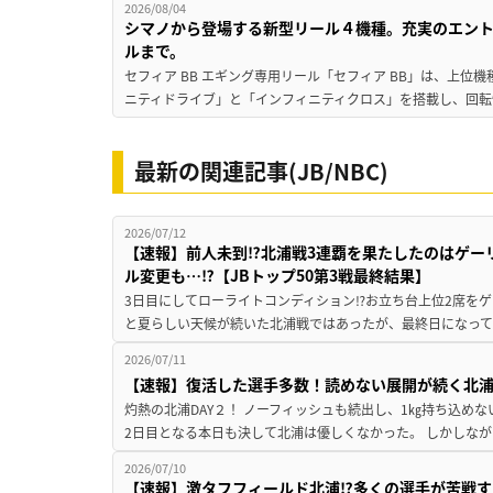
2026/08/04
シマノから登場する新型リール４機種。充実のエン
ルまで。
セフィア BB エギング専用リール「セフィア BB」は、上
ニティドライブ」と「インフィニティクロス」を搭載し、回転
最新の関連記事(JB/NBC)
2026/07/12
【速報】前人未到⁉北浦戦3連覇を果たしたのはゲー
ル変更も…⁉【JBトップ50第3戦最終結果】
3日目にしてローライトコンディション⁉お立ち台上位2席をゲ
と夏らしい天候が続いた北浦戦ではあったが、最終日になって
2026/07/11
【速報】復活した選手多数！読めない展開が続く北浦戦2
灼熱の北浦DAY２！ ノーフィッシュも続出し、1㎏持ち込め
2日目となる本日も決して北浦は優しくなかった。 しかしなが
2026/07/10
【速報】激タフフィールド北浦⁉多くの選手が苦戦す