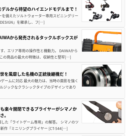
パモデルから待望のハイエンドモデルまで！
パワーを備えたソルトウォーター専用スピニングリー
ESIGN」を継承し、フ[…]
AIWAから発売されるタックルボックスが
、エリア専用の操作性と機動力。 DAIWAから
この商品の最大の特徴は、収納性と堅牢[…]
一世を風靡した名機の正統後継機だ！
のゲームに対応 最大の魅力は、当時の面影を強く
ルジックなクラシックタイプのデザインであり
グも楽々開閉できるプライヤーがシマノか
すさ。
縮した「ライトゲーム専用」の解答。 シマノのツ
ミニリングプライヤー [CT-544[…]