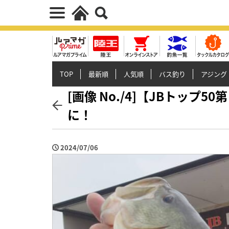
TOP
最新順
人気順
バス釣り
アジング
[画像 No./4]【JBトッ
に！
2024/07/06