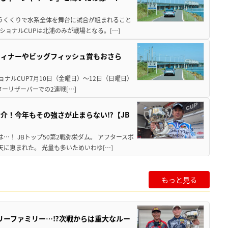
いうくくりで水系全体を舞台に試合が組まれること
ショナルCUPは北浦のみが戦場となる。[…]
ウィナーやビッグフィッシュ賞もおさら
ショナルCUP7月10日（金曜日）～12日（日曜日）
ーリザーバーでの2連戦[…]
介！今年もその強さが止まらない⁉【JB
！ JBトップ50第2戦弥栄ダム。 アフタースポ
に恵まれた。 光量も多いためいわゆ[…]
もっと見る
リーファミリー…⁉次戦からは重大なルー