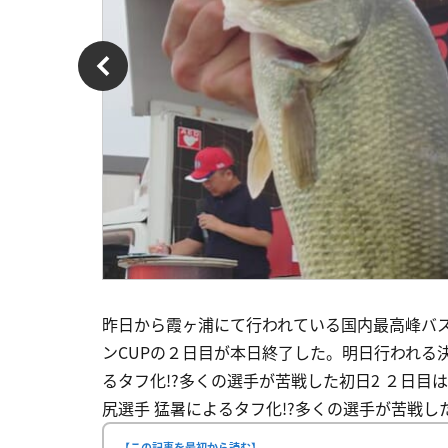
昨日から霞ヶ浦にて行われている国内最高峰バス
ンCUPの２日目が本日終了した。明日行われる決
るタフ化!?多くの選手が苦戦した初日2 ２日目は
尻選手 猛暑によるタフ化!?多くの選手が苦戦し
【この記事を最初から読む】