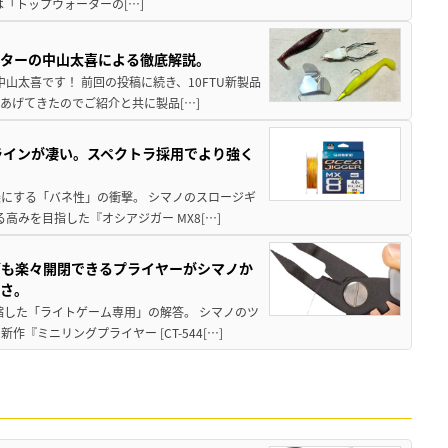
は「トップウォーターの[…]
スターの中山太喜による徹底解説。
中山太喜です！ 前回の投稿に続き、10FTU新製品
あげてきたのでご紹介と共に製品[…]
ラインが凄い。スペクトラ採用でより強く
楽にする「バネ性」の衝撃。 シマノのスロージギ
高みを目指した『オシアジガー MX8[…]
グも楽々開閉できるプライヤーがシマノか
すさ。
縮した「ライトゲーム専用」の解答。 シマノのツ
ミニリングプライヤー [CT-544[…]