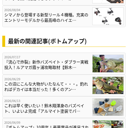
2026/08/04
シマノから登場する新型リール４機種。充実の
エントリーモデルから最高峰のハイエ…
最新の関連記事(ボトムアップ)
2026/07/17
『流心で炸裂』新作バズベイト・ダブラー実戦
投入！ルアマガ霞ヶ浦攻略取材【鈴木…
2026/06/29
この沼にこんな大物がいたなんて・・・。釣れ
ればデカイは本当だった！多くのアン…
2026/06/13
これは早く使いたい！鈴木翔渾身のバズベイ
ト、いよいよ完成「アルマイト塗装でパ…
2026/06/09
『ボトムアップ』10周年！豪華賞品が進呈され