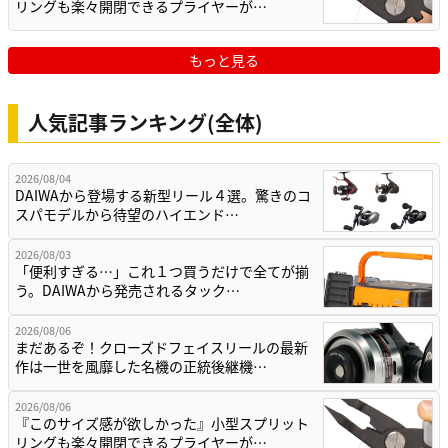
リングも楽々開閉できるプライヤーが…
もっと見る
人気記事ランキング(全体)
2026/08/04
DAIWAから登場する新型リール４選。驚きのコ
スパモデルから待望のハイエンド…
2026/08/03
「便利すぎる…」これ１つ買うだけで全てが揃
う。DAIWAから発売されるタック…
2026/08/06
まだあるぞ！クローズドフェイスリールの最新
作は一世を風靡した名機の正統後継機…
2026/08/06
『このサイズ感が欲しかった』小型スプリット
リングも楽々開閉できるプライヤーが…