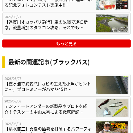
る記念フォトコンテスト実施中!!…
2026/05/21
【遠賀川オカッパリ釣行】車の故障で遠征断
念。流量増加のタフコン攻略、それでも…
もっと見る
最新の関連記事(ブラックバス)
2026/08/07
【霞ヶ浦で異変!?】カビの生えた小魚がヒント
に…。プロトミノーがハマり45セ…
2026/08/06
テンフィートアンダーの新製品やプロトを紹
介！テスターの中山太喜による徹底解説…
2026/08/04
【清水盛三】真夏の酷暑を打破するパワーフィ