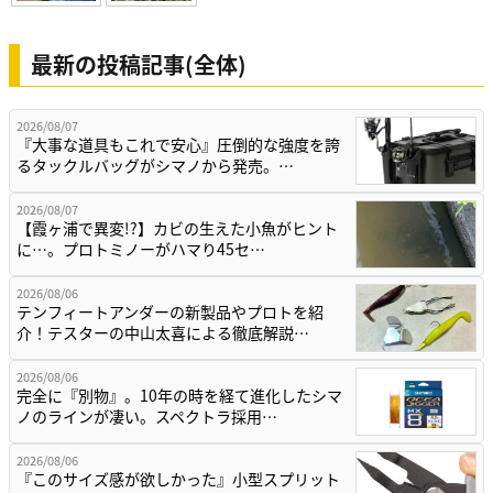
最新の投稿記事(全体)
2026/08/07
『大事な道具もこれで安心』圧倒的な強度を誇
るタックルバッグがシマノから発売。…
2026/08/07
【霞ヶ浦で異変!?】カビの生えた小魚がヒント
に…。プロトミノーがハマり45セ…
2026/08/06
テンフィートアンダーの新製品やプロトを紹
介！テスターの中山太喜による徹底解説…
2026/08/06
完全に『別物』。10年の時を経て進化したシマ
ノのラインが凄い。スペクトラ採用…
2026/08/06
『このサイズ感が欲しかった』小型スプリット