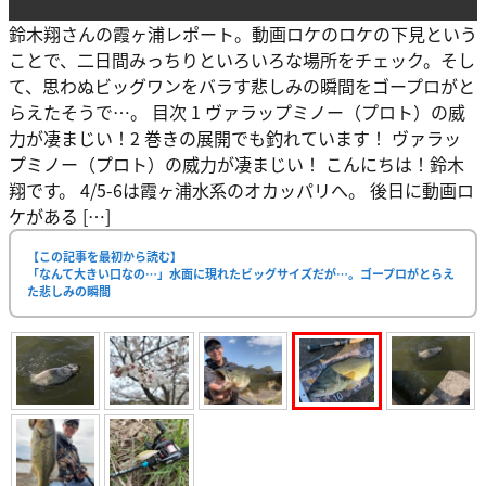
鈴木翔さんの霞ヶ浦レポート。動画ロケのロケの下見という
ことで、二日間みっちりといろいろな場所をチェック。そし
て、思わぬビッグワンをバラす悲しみの瞬間をゴープロがと
らえたそうで…。 目次 1 ヴァラップミノー（プロト）の威
力が凄まじい！2 巻きの展開でも釣れています！ ヴァラッ
プミノー（プロト）の威力が凄まじい！ こんにちは！鈴木
翔です。 4/5-6は霞ヶ浦水系のオカッパリへ。 後日に動画ロ
ケがある […]
【この記事を最初から読む】
「なんて大きい口なの…」水面に現れたビッグサイズだが…。ゴープロがとらえ
た悲しみの瞬間