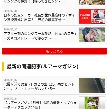
ッシングの極意！【帰ってきたシン・…
2026/07/31
日本の釣具メーカー社長が世界最高峰のデザイ
ン賞授賞式に出席！世界初の最高栄誉…
2026/07/20
アフター期のロングワーム攻略！9inchのスティ
ーズネコストレートで獲るボト…
もっと見る
最新の関連記事(ルアーマガジン)
2026/08/07
【霞ヶ浦で異変!?】カビの生えた小魚がヒント
に…。プロトミノーがハマり45セ…
2026/07/24
【ルアーマガジン9月号】令和の最新トップウォ
ーターテクニック発売！