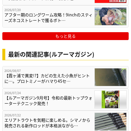
2026/07/20
アフター期のロングワーム攻略！9inchのスティ
ーズネコストレートで獲るボト…
もっと見る
最新の関連記事(ルアーマガジン)
2026/08/07
【霞ヶ浦で異変!?】カビの生えた小魚がヒント
に…。プロトミノーがハマり45セ…
2026/07/24
【ルアーマガジン9月号】令和の最新トップウォ
ーターテクニック発売！
2026/07/22
エリアトラウトを気軽に楽しめる。シマノから
発売される新作ロッドが本格派ながら…