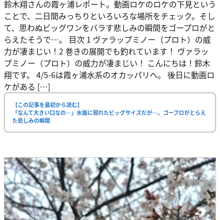
鈴木翔さんの霞ヶ浦レポート。動画ロケのロケの下見という
ことで、二日間みっちりといろいろな場所をチェック。そし
て、思わぬビッグワンをバラす悲しみの瞬間をゴープロがと
らえたそうで…。 目次 1 ヴァラップミノー（プロト）の威
力が凄まじい！2 巻きの展開でも釣れています！ ヴァラッ
プミノー（プロト）の威力が凄まじい！ こんにちは！鈴木
翔です。 4/5-6は霞ヶ浦水系のオカッパリへ。 後日に動画ロ
ケがある […]
【この記事を最初から読む】
「なんて大きい口なの…」水面に現れたビッグサイズだが…。ゴープロがとらえ
た悲しみの瞬間