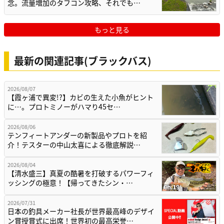
念。流量増加のタフコン攻略、それでも…
もっと見る
最新の関連記事(ブラックバス)
2026/08/07
【霞ヶ浦で異変!?】カビの生えた小魚がヒント
に…。プロトミノーがハマり45セ…
2026/08/06
テンフィートアンダーの新製品やプロトを紹
介！テスターの中山太喜による徹底解説…
2026/08/04
【清水盛三】真夏の酷暑を打破するパワーフィ
ッシングの極意！【帰ってきたシン・…
2026/07/31
日本の釣具メーカー社長が世界最高峰のデザイ
ン賞授賞式に出席！世界初の最高栄誉…