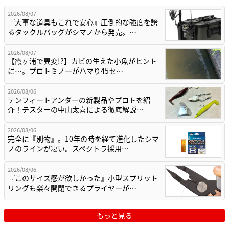
2026/08/07
『大事な道具もこれで安心』圧倒的な強度を誇
るタックルバッグがシマノから発売。…
2026/08/07
【霞ヶ浦で異変!?】カビの生えた小魚がヒント
に…。プロトミノーがハマり45セ…
2026/08/06
テンフィートアンダーの新製品やプロトを紹
介！テスターの中山太喜による徹底解説…
2026/08/06
完全に『別物』。10年の時を経て進化したシマ
ノのラインが凄い。スペクトラ採用…
2026/08/06
『このサイズ感が欲しかった』小型スプリット
リングも楽々開閉できるプライヤーが…
もっと見る