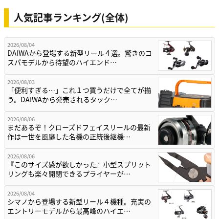
人気記事ランキング(全体)
2026/08/04
DAIWAから登場する新型リール４選。驚きのコ
スパモデルから待望のハイエンド…
2026/08/03
「便利すぎる…」これ１つ買うだけで全てが揃
う。DAIWAから発売されるタック…
2026/08/06
まだあるぞ！クローズドフェイスリールの最新
作は一世を風靡した名機の正統後継機…
2026/08/06
『このサイズ感が欲しかった』小型スプリット
リングも楽々開閉できるプライヤーが…
2026/08/04
シマノから登場する新型リール４機種。充実の
エントリーモデルから最高峰のハイエ…