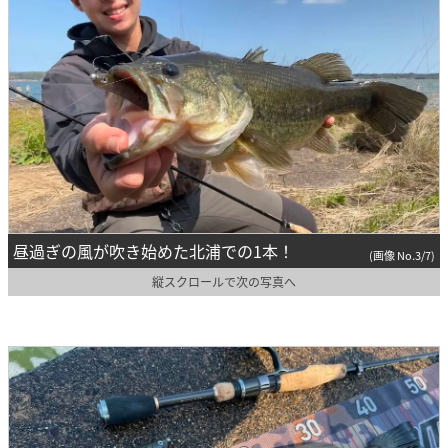
昼過ぎの風が吹き始めた北浦での1本！
(画像 No.3/7)
縦スクロールで次の写真へ