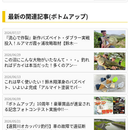
最新の関連記事(ボトムアップ)
2026/07/17
『流心で炸裂』新作バズベイト・ダブラー実戦
投入！ルアマガ霞ヶ浦攻略取材【鈴木…
2026/06/29
この沼にこんな大物がいたなんて・・・。釣れ
ればデカイは本当だった！多くのアン…
2026/06/13
これは早く使いたい！鈴木翔渾身のバズベイ
ト、いよいよ完成「アルマイト塗装でパ…
2026/06/09
『ボトムアップ』10周年！豪華賞品が進呈され
る記念フォトコンテスト実施中!!…
2026/05/21
【遠賀川オカッパリ釣行】車の故障で遠征断