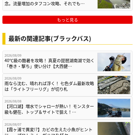
念。流量増加のタフコン攻略、それでも…
もっと見る
最新の関連記事(ブラックバス)
2026/08/09
40℃級の酷暑を攻略！ 真夏の琵琶湖南湖で効く
「巻き・撃ち」使い分け【大西健…
2026/08/09
雨なら沈む、晴れれば浮く！ 七色ダム最新攻略
は「ライトフリーリグ」が切り札
2026/08/08
【河口湖】増水でシャローが熱い！ モンスター
級も健在、トップ＆サイトで狙え！…
2026/08/07
【霞ヶ浦で異変!?】カビの生えた小魚がヒント
に…。プロトミノーがハマり45セ…