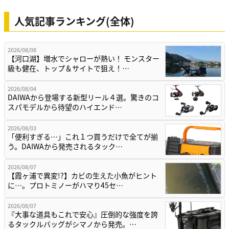
人気記事ランキング(全体)
2026/08/08
【河口湖】増水でシャローが熱い！ モンスター
級も健在、トップ＆サイトで狙え！…
2026/08/04
DAIWAから登場する新型リール４選。驚きのコ
スパモデルから待望のハイエンド…
2026/08/03
「便利すぎる…」これ１つ買うだけで全てが揃
う。DAIWAから発売されるタック…
2026/08/07
【霞ヶ浦で異変!?】カビの生えた小魚がヒント
に…。プロトミノーがハマり45セ…
2026/08/07
『大事な道具もこれで安心』圧倒的な強度を誇
るタックルバッグがシマノから発売。…