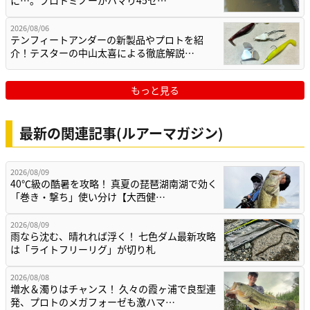
2026/08/06
テンフィートアンダーの新製品やプロトを紹
介！テスターの中山太喜による徹底解説…
もっと見る
最新の関連記事(ルアーマガジン)
2026/08/09
40℃級の酷暑を攻略！ 真夏の琵琶湖南湖で効く
「巻き・撃ち」使い分け【大西健…
2026/08/09
雨なら沈む、晴れれば浮く！ 七色ダム最新攻略
は「ライトフリーリグ」が切り札
2026/08/08
増水＆濁りはチャンス！ 久々の霞ヶ浦で良型連
発、プロトのメガフォーゼも激ハマ…