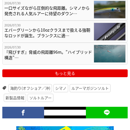
2026/07/30
一口サイズながら圧倒的な飛距離。シマノから
発売される人気ルアーに待望のダウン…
2026/07/30
エバーグリーンから10ozクラスまで扱える強靭
なロッドが誕生。ブランクスに適…
2026/07/30
『飛びすぎ』脅威の飛距離96m。”ハイブリッド
構造”…
もっと見る
海釣り(オフショア／沖)
シマノ
ルアーマガジンソルト
新製品情報
ソルトルアー