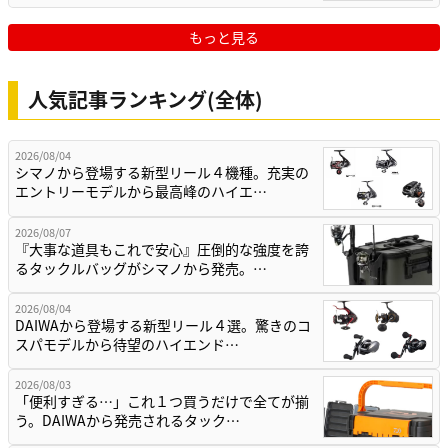
もっと見る
人気記事ランキング(全体)
2026/08/04
シマノから登場する新型リール４機種。充実の
エントリーモデルから最高峰のハイエ…
2026/08/07
『大事な道具もこれで安心』圧倒的な強度を誇
るタックルバッグがシマノから発売。…
2026/08/04
DAIWAから登場する新型リール４選。驚きのコ
スパモデルから待望のハイエンド…
2026/08/03
「便利すぎる…」これ１つ買うだけで全てが揃
う。DAIWAから発売されるタック…