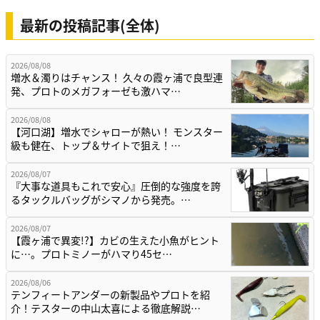
最新の投稿記事(全体)
2026/08/08
増水＆濁りはチャンス！ 久々の霞ヶ浦で良型連
発、プロトのメガフォーゼも激ハマ…
2026/08/08
【河口湖】増水でシャローが熱い！ モンスター
級も健在、トップ＆サイトで狙え！…
2026/08/07
『大事な道具もこれで安心』圧倒的な強度を誇
るタックルバッグがシマノから発売。…
2026/08/07
【霞ヶ浦で異変!?】カビの生えた小魚がヒント
に…。プロトミノーがハマり45セ…
2026/08/06
テンフィートアンダーの新製品やプロトを紹
介！テスターの中山太喜による徹底解説…