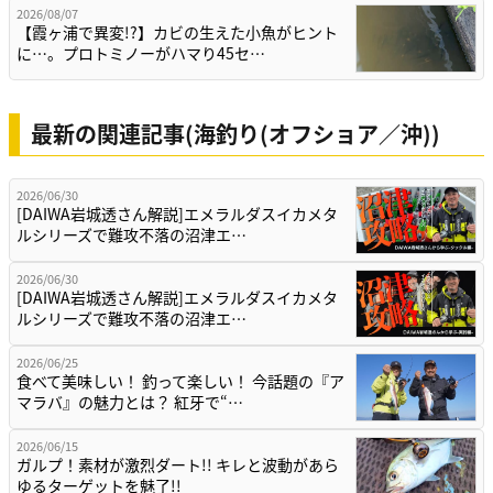
2026/08/07
【霞ヶ浦で異変!?】カビの生えた小魚がヒント
に…。プロトミノーがハマり45セ…
最新の関連記事(海釣り(オフショア／沖))
2026/06/30
[DAIWA岩城透さん解説]エメラルダスイカメタ
ルシリーズで難攻不落の沼津エ…
2026/06/30
[DAIWA岩城透さん解説]エメラルダスイカメタ
ルシリーズで難攻不落の沼津エ…
2026/06/25
食べて美味しい！ 釣って楽しい！ 今話題の『ア
マラバ』の魅力とは？ 紅牙で“…
2026/06/15
ガルプ！素材が激烈ダート!! キレと波動があら
ゆるターゲットを魅了!!