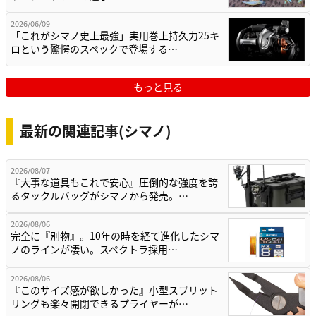
2026/06/09
「これがシマノ史上最強」実用巻上持久力25キ
ロという驚愕のスペックで登場する…
もっと見る
最新の関連記事(シマノ)
2026/08/07
『大事な道具もこれで安心』圧倒的な強度を誇
るタックルバッグがシマノから発売。…
2026/08/06
完全に『別物』。10年の時を経て進化したシマ
ノのラインが凄い。スペクトラ採用…
2026/08/06
『このサイズ感が欲しかった』小型スプリット
リングも楽々開閉できるプライヤーが…