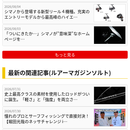
2026/08/04
シマノから登場する新型リール４機種。充実の
エントリーモデルから最高峰のハイエ…
2026/08/03
「ついにきたか…」シマノが”意味深”なホーム
ページを…
もっと見る
最新の関連記事(ルアーマガジンソルト)
2026/07/31
史上最高クラスの素材を使用したロッドがつい
に誕生。「軽さ」と「強度」を両立さ…
2026/07/30
憧れのプロとサーフフィッシングで直接対決！
【堀田光哉のネッサチャレンジ i…