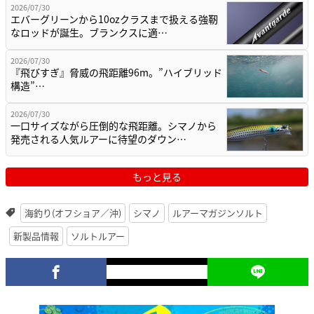
2026/07/30
エバーグリーンから10ozクラスまで扱える強靭
なロッドが誕生。ブランクスに適…
2026/07/30
『飛びすぎ』脅威の飛距離96m。”ハイブリッド
構造”…
2026/07/30
一口サイズながら圧倒的な飛距離。シマノから
発売される人気ルアーに待望のダウン…
もっと見る
海釣り(オフショア／沖)
シマノ
ルアーマガジンソルト
新製品情報
ソルトルアー