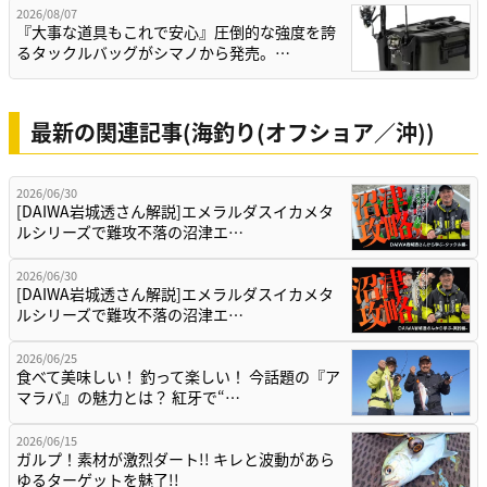
2026/08/07
『大事な道具もこれで安心』圧倒的な強度を誇
るタックルバッグがシマノから発売。…
最新の関連記事(海釣り(オフショア／沖))
2026/06/30
[DAIWA岩城透さん解説]エメラルダスイカメタ
ルシリーズで難攻不落の沼津エ…
2026/06/30
[DAIWA岩城透さん解説]エメラルダスイカメタ
ルシリーズで難攻不落の沼津エ…
2026/06/25
食べて美味しい！ 釣って楽しい！ 今話題の『ア
マラバ』の魅力とは？ 紅牙で“…
2026/06/15
ガルプ！素材が激烈ダート!! キレと波動があら
ゆるターゲットを魅了!!