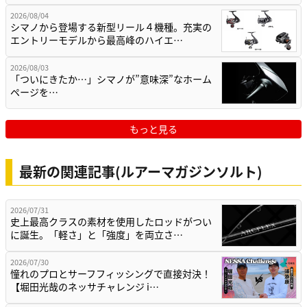
2026/08/04
シマノから登場する新型リール４機種。充実の
エントリーモデルから最高峰のハイエ…
2026/08/03
「ついにきたか…」シマノが”意味深”なホーム
ページを…
もっと見る
最新の関連記事(ルアーマガジンソルト)
2026/07/31
史上最高クラスの素材を使用したロッドがつい
に誕生。「軽さ」と「強度」を両立さ…
2026/07/30
憧れのプロとサーフフィッシングで直接対決！
【堀田光哉のネッサチャレンジ i…