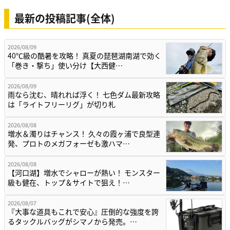
最新の投稿記事(全体)
2026/08/09
40℃級の酷暑を攻略！ 真夏の琵琶湖南湖で効く
「巻き・撃ち」使い分け【大西健…
2026/08/09
雨なら沈む、晴れれば浮く！ 七色ダム最新攻略
は「ライトフリーリグ」が切り札
2026/08/08
増水＆濁りはチャンス！ 久々の霞ヶ浦で良型連
発、プロトのメガフォーゼも激ハマ…
2026/08/08
【河口湖】増水でシャローが熱い！ モンスター
級も健在、トップ＆サイトで狙え！…
2026/08/07
『大事な道具もこれで安心』圧倒的な強度を誇
るタックルバッグがシマノから発売。…