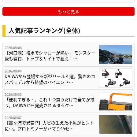
もっと見る
人気記事ランキング(全体)
2026/08/08
【河口湖】増水でシャローが熱い！ モンスター
級も健在、トップ＆サイトで狙え！…
2026/08/04
DAIWAから登場する新型リール４選。驚きのコ
スパモデルから待望のハイエンド…
2026/08/03
「便利すぎる…」これ１つ買うだけで全てが揃
う。DAIWAから発売されるタック…
2026/08/07
【霞ヶ浦で異変!?】カビの生えた小魚がヒント
に…。プロトミノーがハマり45セ…