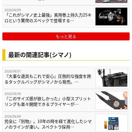
2026/06/09
「これがシマノ史上最強」実用巻上持久力25キ
ロという驚愕のスペックで登場する…
もっと見る
最新の関連記事(シマノ)
2026/08/07
『大事な道具もこれで安心』圧倒的な強度を誇
るタックルバッグがシマノから発売。…
2026/08/06
『このサイズ感が欲しかった』小型スプリット
リングも楽々開閉できるプライヤーが…
2026/08/06
完全に『別物』。10年の時を経て進化したシマ
ノのラインが凄い。スペクトラ採用…