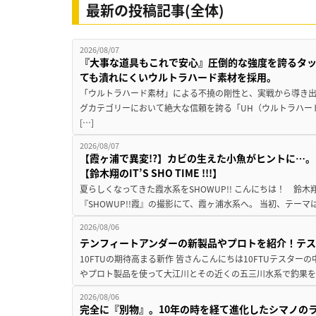
最新の投稿記事(全体)
2026/08/07
『大事な道具もこれで安心』圧倒的な強度を誇るタ
ても潰れにくいウルトラハード素材を採用。
「ウルトラハード素材」による不撓の剛性と、実戦から導き出
グカテゴリーにおいて絶大な信頼を誇る「UH（ウルトラハー
[…]
2026/08/07
【霞ヶ浦で異変!?】カビの生えた小魚がヒントに…。
【鈴木翔のIT’S SHO TIME !!!】
夏らしくなってきた霞水系をSHOWUP!! こんにちは！ 鈴木翔です。
『SHOWUP!!霞』の撮影にて、霞ヶ浦水系へ。 当初、テーマ
2026/08/06
テンフィートアンダーの新製品やプロトを紹介！テ
10FTUの期待高まる新作 皆さんこんにちは10FTUテスターの
やプロト製品を使って大江川とその近くの五三川水系で釣果を
2026/08/06
完全に『別物』。10年の時を経て進化したシマノの