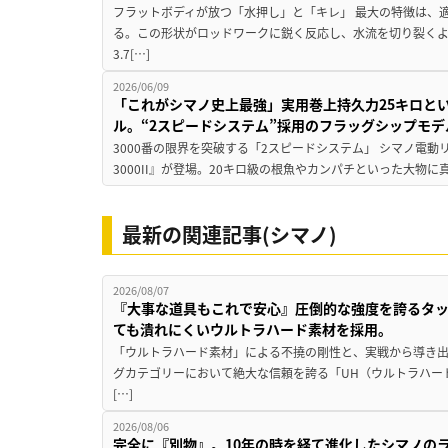
フラットボディが放つ「水押し」と「キレ」 最大の特徴は、
る。この形状がロッドワークに鋭く反応し、水流を切り裂く
3.7[…]
2026/06/09
「これがシマノ史上最強」実用巻上持久力25キロと
ル。“2スピードシステム”採用のフラッグシップモデ
3000番の限界を突破する「2スピードシステム」 シマノ電
3000II』が登場。20キロ級の根魚やカンパチといった大物に
最新の関連記事(シマノ)
2026/08/07
『大事な道具もこれで安心』圧倒的な強度を誇るタ
ても潰れにくいウルトラハード素材を採用。
「ウルトラハード素材」による不撓の剛性と、実戦から導き出
グカテゴリーにおいて絶大な信頼を誇る「UH（ウルトラハー
[…]
2026/08/06
完全に『別物』。10年の時を経て進化したシマノの