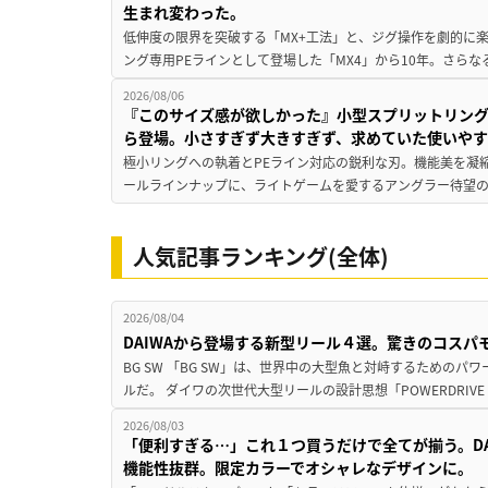
生まれ変わった。
低伸度の限界を突破する「MX+工法」と、ジグ操作を劇的に
ング専用PEラインとして登場した「MX4」から10年。さらなる
2026/08/06
『このサイズ感が欲しかった』小型スプリットリン
ら登場。小さすぎず大きすぎず、求めていた使いや
極小リングへの執着とPEライン対応の鋭利な刃。機能美を凝
ールラインナップに、ライトゲームを愛するアングラー待望の新作『
人気記事ランキング(全体)
2026/08/04
DAIWAから登場する新型リール４選。驚きのコス
BG SW 「BG SW」は、世界中の大型魚と対峙するための
ルだ。 ダイワの次世代大型リールの設計思想「POWERDRIVE D
2026/08/03
「便利すぎる…」これ１つ買うだけで全てが揃う。D
機能性抜群。限定カラーでオシャレなデザインに。