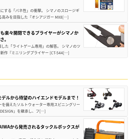
楽にする「バネ性」の衝撃。 シマノのスロージギ
高みを目指した『オシアジガー MX8[…]
グも楽々開閉できるプライヤーがシマノか
すさ。
縮した「ライトゲーム専用」の解答。 シマノのツ
ミニリングプライヤー [CT-544[…]
パモデルから待望のハイエンドモデルまで！
パワーを備えたソルトウォーター専用スピニングリー
ESIGN」を継承し、フ[…]
AIWAから発売されるタックルボックスが