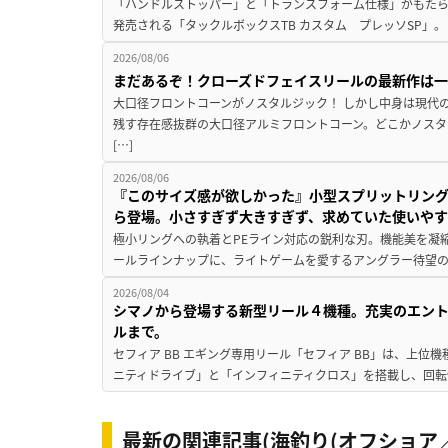
「ハンドルストッパー」と「トランスフォーム仕様」がもたらす
発売される「タックルボックスTB カスタム プレッソSP」。
2026/08/06
まだあるぞ！クローズドフェイスリールの最新作は
大口径フロントコーンがノスタルジック！ しかし中身は現代
残す存在感抜群の大口径アルミフロントコーン。どこかノスタ
[…]
2026/08/06
『このサイズ感が欲しかった』小型スプリットリン
ら登場。小さすぎず大きすぎず、求めていた使いや
極小リングへの執着とPEライン対応の鋭利な刃。機能美を凝
ールラインナップに、ライトゲームを愛するアングラー待望の新作『
2026/08/04
シマノから登場する新型リール４機種。充実のエン
ルまで。
セフィア BB エギング専用リール「セフィア BB」は、上
ニティドライブ」と「インフィニティクロス」を搭載し、回転
最新の関連記事(海釣り(オフショア／