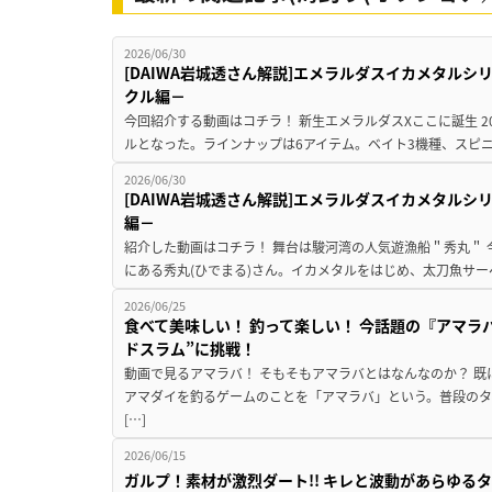
2026/06/30
[DAIWA岩城透さん解説]エメラルダスイカメタル
クル編－
今回紹介する動画はコチラ！ 新生エメラルダスXここに誕生 2026
ルとなった。ラインナップは6アイテム。ベイト3機種、スピニン
2026/06/30
[DAIWA岩城透さん解説]エメラルダスイカメタル
編－
紹介した動画はコチラ！ 舞台は駿河湾の人気遊漁船＂秀丸＂
にある秀丸(ひでまる)さん。イカメタルをはじめ、太刀魚サー
2026/06/25
食べて美味しい！ 釣って楽しい！ 今話題の『アマラ
ドスラム”に挑戦！
動画で見るアマラバ！ そもそもアマラバとはなんなのか？ 
アマダイを釣るゲームのことを「アマラバ」という。普段の
[…]
2026/06/15
ガルプ！素材が激烈ダート!! キレと波動があらゆるタ