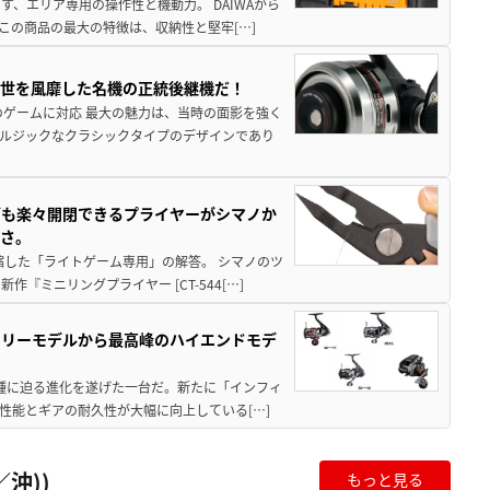
、エリア専用の操作性と機動力。 DAIWAから
この商品の最大の特徴は、収納性と堅牢[…]
一世を風靡した名機の正統後継機だ！
のゲームに対応 最大の魅力は、当時の面影を強く
ルジックなクラシックタイプのデザインであり
グも楽々開閉できるプライヤーがシマノか
すさ。
縮した「ライトゲーム専用」の解答。 シマノのツ
ミニリングプライヤー [CT-544[…]
トリーモデルから最高峰のハイエンドモデ
位機種に迫る進化を遂げた一台だ。新たに「インフィ
性能とギアの耐久性が大幅に向上している[…]
沖))
もっと見る