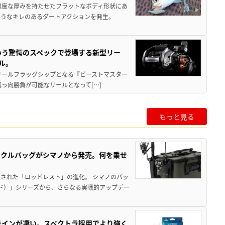
適度な厚みを持たせたフラットなボディ形状にあ
ようなキレのあるダートアクションを発生。
いう驚愕のスペックで登場する新型リー
ル。
動リールフラッグシップとなる『ビーストマスター
真っ向勝負が可能なリールとなって[…]
もっと見る
ックルバッグがシマノから発売。何を乗せ
された「ロッドレスト」の進化。 シマノのバッ
ド）」シリーズから、さらなる実戦的アップデー
ラインが凄い。スペクトラ採用でより強く