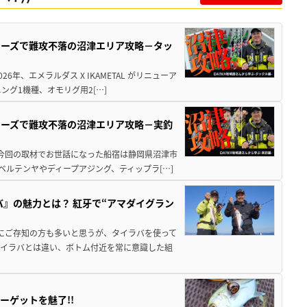
シリーズで難攻不落の沼津エリア攻略－タッ
年、エメラルダス X IKAMETAL がリニューア
グ1機種、オモリグ用2[…]
シリーズで難攻不落の沼津エリア攻略－実釣
 今回の取材でお世話になった船宿は静岡県沼津市
ベルテンヤやディープアジング、ティップラ[…]
バ』の魅力とは？ 紅牙で“アマダイグラン
既にご存知の方も多いと思うが、タイラバを使って
タイラバとは違い、ボトム付近を常に意識した組
ーゲットを魅了!!