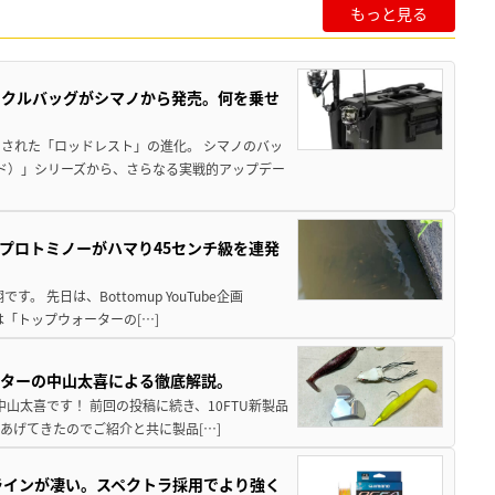
もっと見る
ックルバッグがシマノから発売。何を乗せ
された「ロッドレスト」の進化。 シマノのバッ
ド）」シリーズから、さらなる実戦的アップデー
プロトミノーがハマり45センチ級を連発
 先日は、Bottomup YouTube企画
は「トップウォーターの[…]
スターの中山太喜による徹底解説。
中山太喜です！ 前回の投稿に続き、10FTU新製品
あげてきたのでご紹介と共に製品[…]
ラインが凄い。スペクトラ採用でより強く