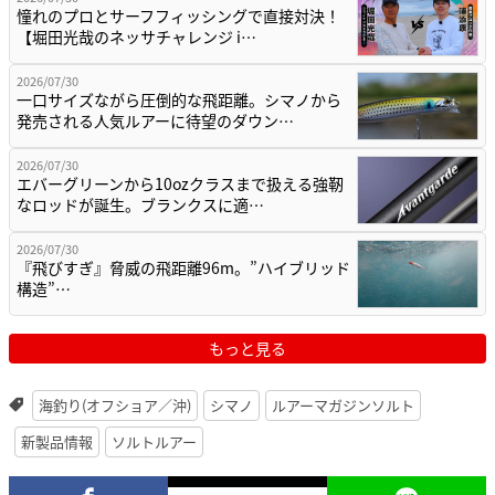
憧れのプロとサーフフィッシングで直接対決！
【堀田光哉のネッサチャレンジ i…
2026/07/30
一口サイズながら圧倒的な飛距離。シマノから
発売される人気ルアーに待望のダウン…
2026/07/30
エバーグリーンから10ozクラスまで扱える強靭
なロッドが誕生。ブランクスに適…
2026/07/30
『飛びすぎ』脅威の飛距離96m。”ハイブリッド
構造”…
もっと見る
海釣り(オフショア／沖)
シマノ
ルアーマガジンソルト
新製品情報
ソルトルアー