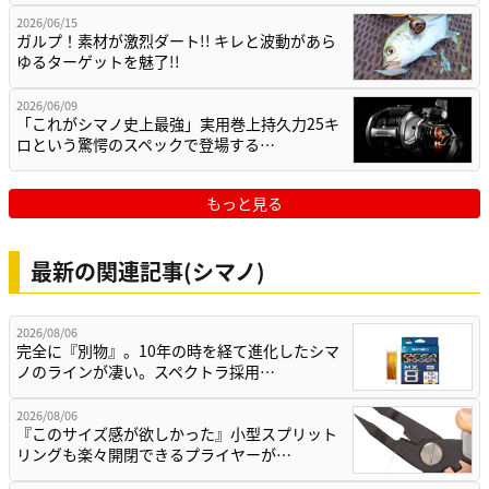
2026/06/15
ガルプ！素材が激烈ダート!! キレと波動があら
ゆるターゲットを魅了!!
2026/06/09
「これがシマノ史上最強」実用巻上持久力25キ
ロという驚愕のスペックで登場する…
もっと見る
最新の関連記事(シマノ)
2026/08/06
完全に『別物』。10年の時を経て進化したシマ
ノのラインが凄い。スペクトラ採用…
2026/08/06
『このサイズ感が欲しかった』小型スプリット
リングも楽々開閉できるプライヤーが…