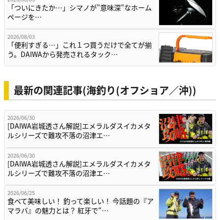
「ついにきたか…」シマノが”意味深”なホーム
ページを…
2026/08/03
「便利すぎる…」これ１つ買うだけで全てが揃
う。DAIWAから発売されるタック…
最新の関連記事(海釣り(オフショア／沖))
2026/06/30
[DAIWA岩城透さん解説]エメラルダスイカメタ
ルシリーズで難攻不落の沼津エ…
2026/06/30
[DAIWA岩城透さん解説]エメラルダスイカメタ
ルシリーズで難攻不落の沼津エ…
2026/06/25
食べて美味しい！ 釣って楽しい！ 今話題の『ア
マラバ』の魅力とは？ 紅牙で“…