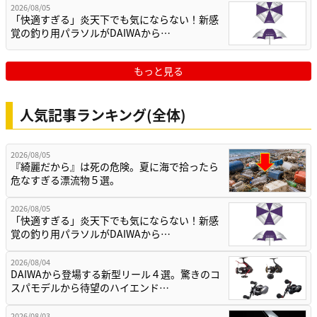
2026/08/05
「快適すぎる」炎天下でも気にならない！新感
覚の釣り用パラソルがDAIWAから…
もっと見る
人気記事ランキング(全体)
2026/08/05
『綺麗だから』は死の危険。夏に海で拾ったら
危なすぎる漂流物５選。
2026/08/05
「快適すぎる」炎天下でも気にならない！新感
覚の釣り用パラソルがDAIWAから…
2026/08/04
DAIWAから登場する新型リール４選。驚きのコ
スパモデルから待望のハイエンド…
2026/08/03