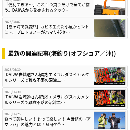
「便利すぎる…」これ１つ買うだけで全てが揃
う。DAIWAから発売されるタック…
2026/08/07
【霞ヶ浦で異変!?】カビの生えた小魚がヒント
に…。プロトミノーがハマり45セ…
最新の関連記事(海釣り(オフショア／沖))
2026/06/30
[DAIWA岩城透さん解説]エメラルダスイカメタ
ルシリーズで難攻不落の沼津エ…
2026/06/30
[DAIWA岩城透さん解説]エメラルダスイカメタ
ルシリーズで難攻不落の沼津エ…
2026/06/25
食べて美味しい！ 釣って楽しい！ 今話題の『ア
マラバ』の魅力とは？ 紅牙で“…