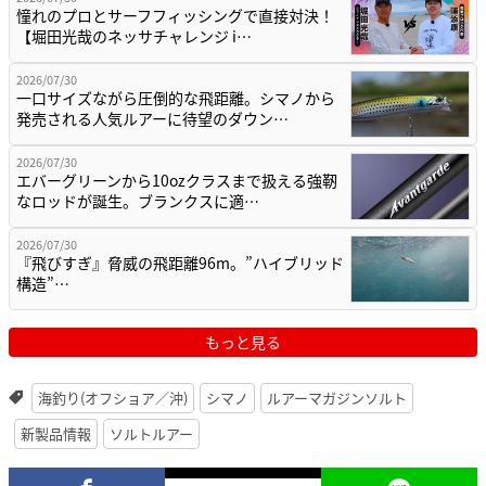
憧れのプロとサーフフィッシングで直接対決！
【堀田光哉のネッサチャレンジ i…
2026/07/30
一口サイズながら圧倒的な飛距離。シマノから
発売される人気ルアーに待望のダウン…
2026/07/30
エバーグリーンから10ozクラスまで扱える強靭
なロッドが誕生。ブランクスに適…
2026/07/30
『飛びすぎ』脅威の飛距離96m。”ハイブリッド
構造”…
もっと見る
海釣り(オフショア／沖)
シマノ
ルアーマガジンソルト
新製品情報
ソルトルアー