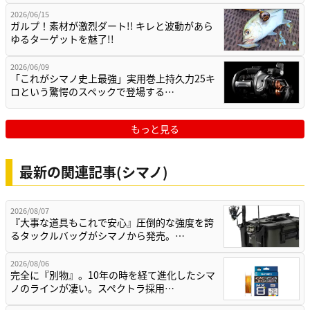
2026/06/15
ガルプ！素材が激烈ダート!! キレと波動があら
ゆるターゲットを魅了!!
2026/06/09
「これがシマノ史上最強」実用巻上持久力25キ
ロという驚愕のスペックで登場する…
もっと見る
最新の関連記事(シマノ)
2026/08/07
『大事な道具もこれで安心』圧倒的な強度を誇
るタックルバッグがシマノから発売。…
2026/08/06
完全に『別物』。10年の時を経て進化したシマ
ノのラインが凄い。スペクトラ採用…