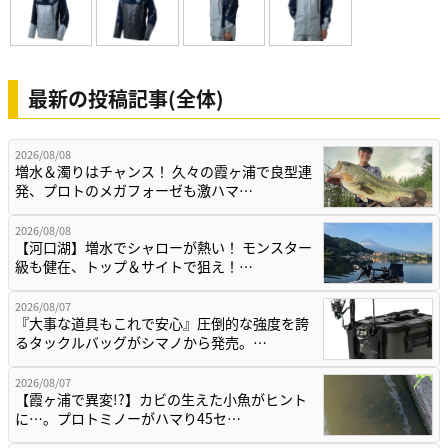
最新の投稿記事(全体)
2026/08/08
増水＆濁りはチャンス！ 久々の霞ヶ浦で良型連
発、プロトのメガフォーゼも激ハマ…
2026/08/08
【河口湖】増水でシャローが熱い！ モンスター
級も健在、トップ＆サイトで狙え！…
2026/08/07
『大事な道具もこれで安心』圧倒的な強度を誇
るタックルバッグがシマノから発売。…
2026/08/07
【霞ヶ浦で異変!?】カビの生えた小魚がヒント
に…。プロトミノーがハマり45セ…