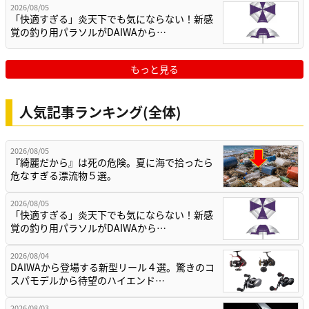
2026/08/05
「快適すぎる」炎天下でも気にならない！新感
覚の釣り用パラソルがDAIWAから…
もっと見る
人気記事ランキング(全体)
2026/08/05
『綺麗だから』は死の危険。夏に海で拾ったら
危なすぎる漂流物５選。
2026/08/05
「快適すぎる」炎天下でも気にならない！新感
覚の釣り用パラソルがDAIWAから…
2026/08/04
DAIWAから登場する新型リール４選。驚きのコ
スパモデルから待望のハイエンド…
2026/08/03