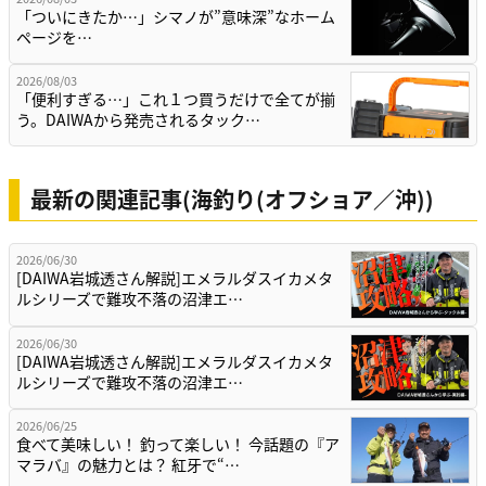
「ついにきたか…」シマノが”意味深”なホーム
ページを…
2026/08/03
「便利すぎる…」これ１つ買うだけで全てが揃
う。DAIWAから発売されるタック…
最新の関連記事(海釣り(オフショア／沖))
2026/06/30
[DAIWA岩城透さん解説]エメラルダスイカメタ
ルシリーズで難攻不落の沼津エ…
2026/06/30
[DAIWA岩城透さん解説]エメラルダスイカメタ
ルシリーズで難攻不落の沼津エ…
2026/06/25
食べて美味しい！ 釣って楽しい！ 今話題の『ア
マラバ』の魅力とは？ 紅牙で“…