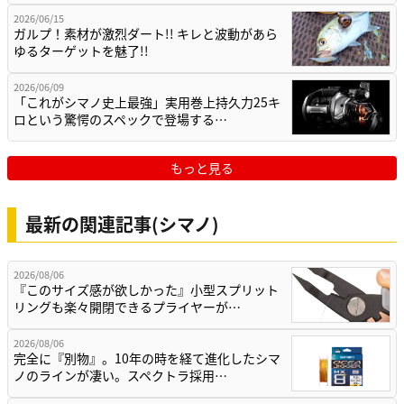
2026/06/15
ガルプ！素材が激烈ダート!! キレと波動があら
ゆるターゲットを魅了!!
2026/06/09
「これがシマノ史上最強」実用巻上持久力25キ
ロという驚愕のスペックで登場する…
もっと見る
最新の関連記事(シマノ)
2026/08/06
『このサイズ感が欲しかった』小型スプリット
リングも楽々開閉できるプライヤーが…
2026/08/06
完全に『別物』。10年の時を経て進化したシマ
ノのラインが凄い。スペクトラ採用…