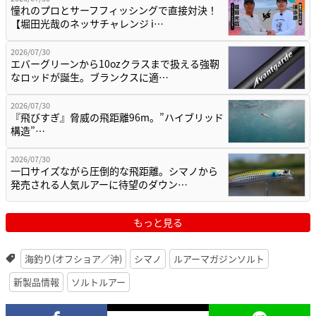
憧れのプロとサーフフィッシングで直接対決！
【堀田光哉のネッサチャレンジ i…
2026/07/30
エバーグリーンから10ozクラスまで扱える強靭
なロッドが誕生。ブランクスに適…
2026/07/30
『飛びすぎ』脅威の飛距離96m。”ハイブリッド
構造”…
2026/07/30
一口サイズながら圧倒的な飛距離。シマノから
発売される人気ルアーに待望のダウン…
もっと見る
海釣り(オフショア／沖)
シマノ
ルアーマガジンソルト
新製品情報
ソルトルアー