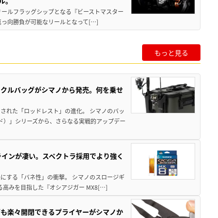
ル。
動リールフラッグシップとなる『ビーストマスター
真っ向勝負が可能なリールとなって[…]
もっと見る
ックルバッグがシマノから発売。何を乗せ
された「ロッドレスト」の進化。 シマノのバッ
ド）」シリーズから、さらなる実戦的アップデー
ラインが凄い。スペクトラ採用でより強く
楽にする「バネ性」の衝撃。 シマノのスロージギ
高みを目指した『オシアジガー MX8[…]
グも楽々開閉できるプライヤーがシマノか