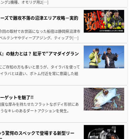
グ1機種、オモリグ用2[…]
シリーズで難攻不落の沼津エリア攻略－実釣
 今回の取材でお世話になった船宿は静岡県沼津市
ベルテンヤやディープアジング、ティップラ[…]
バ』の魅力とは？ 紅牙で“アマダイグラン
既にご存知の方も多いと思うが、タイラバを使って
タイラバとは違い、ボトム付近を常に意識した組
ーゲットを魅了!!
適度な厚みを持たせたフラットなボディ形状にあ
ようなキレのあるダートアクションを発生。
いう驚愕のスペックで登場する新型リー