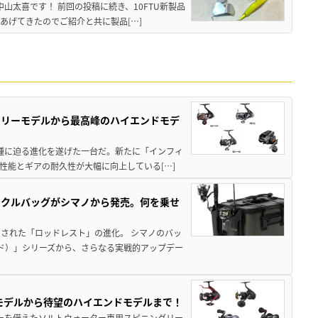
中山太喜です！ 前回の投稿に続き、10FTU新製品
あげてきたのでご紹介と共に製品[…]
トリーモデルから最高峰のハイエンドモデ
位機種に迫る進化を遂げた一台だ。新たに「インフィ
性能とギアの耐久性が大幅に向上している[…]
ックルバッグがシマノから発売。何を乗せ
された「ロッドレスト」の進化。 シマノのバッ
ド）」シリーズから、さらなる実戦的アップデー
パモデルから待望のハイエンドモデルまで！
パワーを備えたソルトウォーター専用スピニングリー