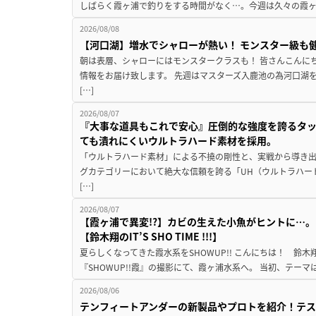
しばらく霞ヶ浦で釣りをする時間がなく…。今週は久々の霞ヶ浦
2026/08/08
【河口湖】増水でシャローが熱い！ モンスター級も
朝は表層、シャローにはモンスタークラスも！ 皆さんこんに
情報をお届け致します。 先週はマスターズ入鹿池の為河口湖
[…]
2026/08/07
『大事な道具もこれで安心』圧倒的な強度を誇るタ
ても潰れにくいウルトラハード素材を採用。
「ウルトラハード素材」による不撓の剛性と、実戦から導き出
グカテゴリーにおいて絶大な信頼を誇る「UH（ウルトラハー
[…]
2026/08/07
【霞ヶ浦で異変!?】カビの生えた小魚がヒントに…。
【鈴木翔のIT’S SHO TIME !!!】
夏らしくなってきた霞水系をSHOWUP!! こんにちは！ 鈴木翔です。
『SHOWUP!!霞』の撮影にて、霞ヶ浦水系へ。 当初、テーマ
2026/08/06
テンフィートアンダーの新製品やプロトを紹介！テ