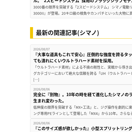
ル。“2スピードシステム”採用のフラッグシップモデ
3000番の限界を突破する「2スピードシステム」 シマノ電
3000II』が登場。20キロ級の根魚やカンパチといった大物に
最新の関連記事(シマノ)
2026/08/07
『大事な道具もこれで安心』圧倒的な強度を誇るタ
ても潰れにくいウルトラハード素材を採用。
「ウルトラハード素材」による不撓の剛性と、実戦から導き出
グカテゴリーにおいて絶大な信頼を誇る「UH（ウルトラハー
[…]
2026/08/06
完全に『別物』。10年の時を経て進化したシマノの
生まれ変わった。
低伸度の限界を突破する「MX+工法」と、ジグ操作を劇的に
ング専用PEラインとして登場した「MX4」から10年。さらなる
2026/08/06
『このサイズ感が欲しかった』小型スプリットリン