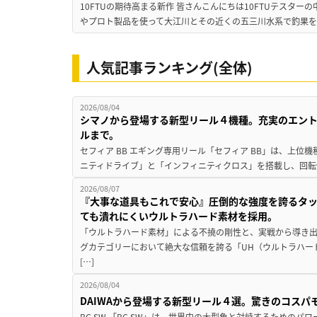
10FTUの期待高まる新作 皆さんこんにちは10FTUテスターの
やプロト製品を使って大江川とその近くの五三川水系で釣果を
人気記事ランキング(全体)
2026/08/04
シマノから登場する新型リール４機種。充実のエン
ルまで。
セフィア BB エギング専用リール「セフィア BB」は、上
ニティドライブ」と「インフィニティクロス」を搭載し、回転
2026/08/07
『大事な道具もこれで安心』圧倒的な強度を誇るタ
ても潰れにくいウルトラハード素材を採用。
「ウルトラハード素材」による不撓の剛性と、実戦から導き出
グカテゴリーにおいて絶大な信頼を誇る「UH（ウルトラハー
[…]
2026/08/04
DAIWAから登場する新型リール４選。驚きのコス
BG SW 「BG SW」は、世界中の大型魚と対峙するための