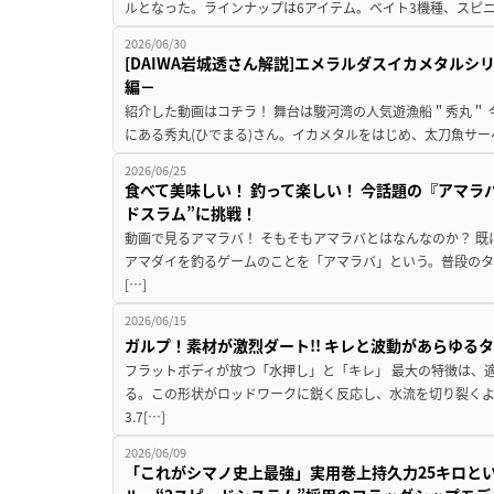
ルとなった。ラインナップは6アイテム。ベイト3機種、スピニン
2026/06/30
[DAIWA岩城透さん解説]エメラルダスイカメタル
編－
紹介した動画はコチラ！ 舞台は駿河湾の人気遊漁船＂秀丸＂
にある秀丸(ひでまる)さん。イカメタルをはじめ、太刀魚サー
2026/06/25
食べて美味しい！ 釣って楽しい！ 今話題の『アマラ
ドスラム”に挑戦！
動画で見るアマラバ！ そもそもアマラバとはなんなのか？ 
アマダイを釣るゲームのことを「アマラバ」という。普段の
[…]
2026/06/15
ガルプ！素材が激烈ダート!! キレと波動があらゆるタ
フラットボディが放つ「水押し」と「キレ」 最大の特徴は、
る。この形状がロッドワークに鋭く反応し、水流を切り裂く
3.7[…]
2026/06/09
「これがシマノ史上最強」実用巻上持久力25キロと