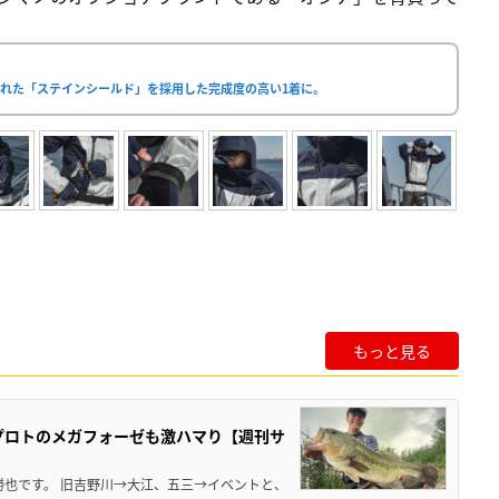
れた「ステインシールド」を採用した完成度の高い1着に。
もっと見る
プロトのメガフォーゼも激ハマり【週刊サ
勝也です。 旧吉野川→大江、五三→イベントと、