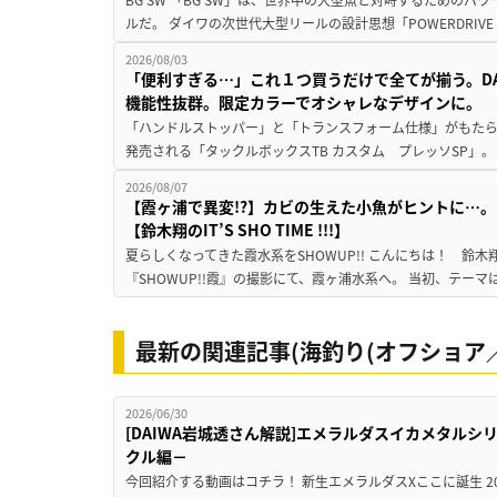
ルだ。 ダイワの次世代大型リールの設計思想「POWERDRIVE D
2026/08/03
「便利すぎる…」これ１つ買うだけで全てが揃う。D
機能性抜群。限定カラーでオシャレなデザインに。
「ハンドルストッパー」と「トランスフォーム仕様」がもたらす
発売される「タックルボックスTB カスタム プレッソSP」。
2026/08/07
【霞ヶ浦で異変!?】カビの生えた小魚がヒントに…。
【鈴木翔のIT’S SHO TIME !!!】
夏らしくなってきた霞水系をSHOWUP!! こんにちは！ 鈴木翔です。
『SHOWUP!!霞』の撮影にて、霞ヶ浦水系へ。 当初、テーマ
最新の関連記事(海釣り(オフショア／
2026/06/30
[DAIWA岩城透さん解説]エメラルダスイカメタル
クル編－
今回紹介する動画はコチラ！ 新生エメラルダスXここに誕生 2026