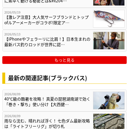
に素早く動ける秘密とは&#x204…
2026/05/19
【激レア注意】大人気サーフブランドとトップ
ofルアーメーカーがコラボ!限定ア…
2026/05/13
【iPhoneやフェラーリに比肩！】日本生まれの
最新バス釣りロッドが世界に認…
もっと見る
最新の関連記事(ブラックバス)
2026/08/09
40℃級の酷暑を攻略！ 真夏の琵琶湖南湖で効く
「巻き・撃ち」使い分け【大西健…
2026/08/09
雨なら沈む、晴れれば浮く！ 七色ダム最新攻略
は「ライトフリーリグ」が切り札