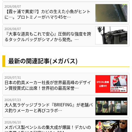
2026/08/07
【霞ヶ浦で異変!?】カビの生えた小魚がヒント
に…。プロトミノーがハマり45セ…
2026/08/07
『大事な道具もこれで安心』圧倒的な強度を誇
るタックルバッグがシマノから発売。…
最新の関連記事(メガバス)
2026/07/31
日本の釣具メーカー社長が世界最高峰のデザイ
ン賞授賞式に出席！世界初の最高栄誉…
2026/07/23
大人気ラゲッジブランド『BRIEFING』が老舗バ
ス釣りメーカーと再びコラボ…
2026/06/10
メガバス製ペンシルの集大成が爆誕！デカいの