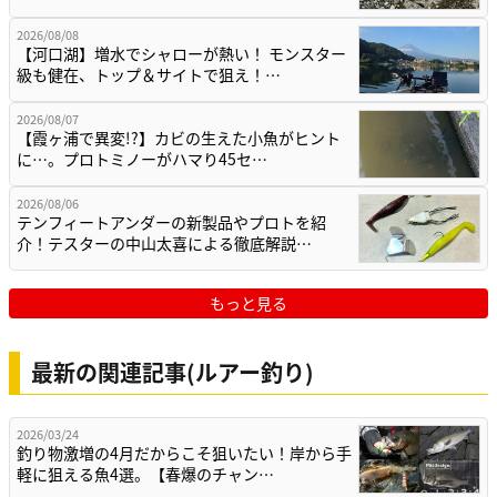
2026/08/08
【河口湖】増水でシャローが熱い！ モンスター
級も健在、トップ＆サイトで狙え！…
2026/08/07
【霞ヶ浦で異変!?】カビの生えた小魚がヒント
に…。プロトミノーがハマり45セ…
2026/08/06
テンフィートアンダーの新製品やプロトを紹
介！テスターの中山太喜による徹底解説…
もっと見る
最新の関連記事(ルアー釣り)
2026/03/24
釣り物激増の4月だからこそ狙いたい！岸から手
軽に狙える魚4選。【春爆のチャン…