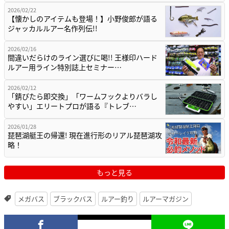
2026/02/22
【懐かしのアイテムも登場！】小野俊郎が語る
ジャッカルルアー名作列伝!!
2026/02/16
間違いだらけのライン選びに喝!! 王様印ハード
ルアー用ライン特別誌上セミナー…
2026/02/12
「錆びたら即交換」「ワームフックよりバラし
やすい」エリートプロが語る『トレブ…
2026/01/28
琵琶湖艇王の帰還! 現在進行形のリアル琵琶湖攻
略！
もっと見る
メガバス
ブラックバス
ルアー釣り
ルアーマガジン