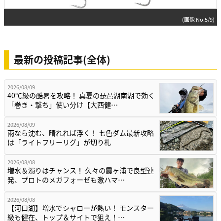
(画像 No.5/9)
最新の投稿記事(全体)
2026/08/09
40℃級の酷暑を攻略！ 真夏の琵琶湖南湖で効く
「巻き・撃ち」使い分け【大西健…
2026/08/09
雨なら沈む、晴れれば浮く！ 七色ダム最新攻略
は「ライトフリーリグ」が切り札
2026/08/08
増水＆濁りはチャンス！ 久々の霞ヶ浦で良型連
発、プロトのメガフォーゼも激ハマ…
2026/08/08
【河口湖】増水でシャローが熱い！ モンスター
級も健在、トップ＆サイトで狙え！…