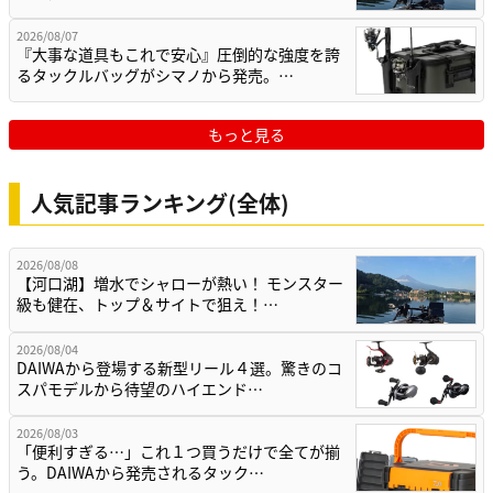
2026/08/07
『大事な道具もこれで安心』圧倒的な強度を誇
るタックルバッグがシマノから発売。…
もっと見る
人気記事ランキング(全体)
2026/08/08
【河口湖】増水でシャローが熱い！ モンスター
級も健在、トップ＆サイトで狙え！…
2026/08/04
DAIWAから登場する新型リール４選。驚きのコ
スパモデルから待望のハイエンド…
2026/08/03
「便利すぎる…」これ１つ買うだけで全てが揃
う。DAIWAから発売されるタック…