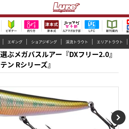
エギング
ショアジギング
渓流トラウト
エリアトラウト
んが選ぶメガバスルアー『DXフリー2.0』
テン Rシリーズ』