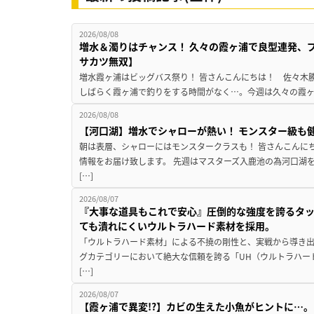
2026/08/08
増水＆濁りはチャンス！ 久々の霞ヶ浦で良型連発、
サカツ無双】
増水霞ヶ浦はビッグバス祭り！ 皆さんこんにちは！ 佐々木
しばらく霞ヶ浦で釣りをする時間がなく…。今週は久々の霞ヶ浦
2026/08/08
【河口湖】増水でシャローが熱い！ モンスター級も
朝は表層、シャローにはモンスタークラスも！ 皆さんこんに
情報をお届け致します。 先週はマスターズ入鹿池の為河口湖
[…]
2026/08/07
『大事な道具もこれで安心』圧倒的な強度を誇るタ
ても潰れにくいウルトラハード素材を採用。
「ウルトラハード素材」による不撓の剛性と、実戦から導き出
グカテゴリーにおいて絶大な信頼を誇る「UH（ウルトラハー
[…]
2026/08/07
【霞ヶ浦で異変!?】カビの生えた小魚がヒントに…。