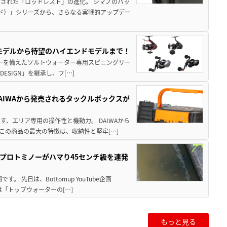
された「ロッドレスト」の進化。 シマノのバッ
ド）」シリーズから、さらなる実戦的アップデー
パモデルから待望のハイエンドモデルまで！
パワーを備えたソルトウォーター専用スピニングリー
ESIGN」を継承し、フ[…]
AIWAから発売されるタックルボックスが
、エリア専用の操作性と機動力。 DAIWAから
この商品の最大の特徴は、収納性と堅牢[…]
プロトミノーがハマり45センチ級を連発
 先日は、Bottomup YouTube企画
は「トップウォーターの[…]
もっと見る