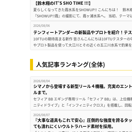
【鈴木翔のIT’S SHO TIME !!!】
夏らしくなってきた霞水系をSHOWUP!! こんにちは！ 鈴木翔です。
『SHOWUP!!霞』の撮影にて、霞ヶ浦水系へ。 当初、テーマ
2026/08/06
テンフィートアンダーの新製品やプロトを紹介！テ
10FTUの期待高まる新作 皆さんこんにちは10FTUテスターの
やプロト製品を使って大江川とその近くの五三川水系で釣果を
人気記事ランキング(全体)
2026/08/04
シマノから登場する新型リール４機種。充実のエン
ルまで。
セフィア BB エギング専用リール「セフィア BB」は、上
ニティドライブ」と「インフィニティクロス」を搭載し、回転
2026/08/07
『大事な道具もこれで安心』圧倒的な強度を誇るタ
ても潰れにくいウルトラハード素材を採用。