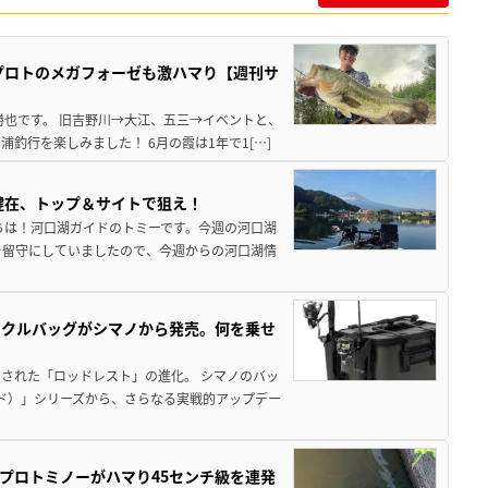
プロトのメガフォーゼも激ハマり【週刊サ
勝也です。 旧吉野川→大江、五三→イベントと、
釣行を楽しみました！ 6月の霞は1年で1[…]
健在、トップ＆サイトで狙え！
ちは！河口湖ガイドのトミーです。今週の河口湖
を留守にしていましたので、今週からの河口湖情
ックルバッグがシマノから発売。何を乗せ
された「ロッドレスト」の進化。 シマノのバッ
ド）」シリーズから、さらなる実戦的アップデー
プロトミノーがハマり45センチ級を連発