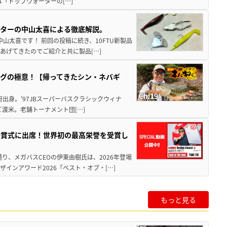
は「トップウォーターの[…]
スターの中山太喜による徹底解説。
中山太喜です！ 前回の投稿に続き、10FTU新製品
あげてきたのでご紹介と共に製品[…]
グの極意！【帰ってきたシン・ネバギ
府出身。'97JBスーパーバスクラシックウィナ
経て渡米。老舗トーナメント団[…]
授賞式に出席！世界初の最高栄誉を受賞し
り、メガバスCEOの伊東由樹氏は、2026年登場
インアワード2026「ベスト・オブ・[…]
もっと見る