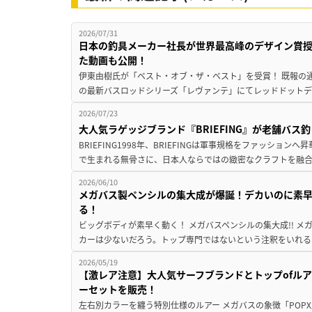
2026/07/31
日本の釣具メーカー社長が世界最高峰のデザイン賞
た動画も公開！
伊東由樹氏が「ベスト・オブ・ザ・ベスト」を受賞！ 既報の通
の最新バスロッドシリーズ「レヴァンテ」にてレッドドットデザ
2026/07/23
大人気ラゲッジブランド『BRIEFING』が老舗バス
BRIEFING1998年、BRIEFINGは軍事規格をファッシ
で生まれる無骨さに、日本人ならではの緻密なクラフトを融合
2026/06/10
メガバス製ペンシルの集大成が爆誕！デカいのに素早
る！
ビッグボディが素早く動く！ メガバスペンシルの集大成!! 
カーは少ないだろう。トップ専門ではないという注釈をいれると
2026/05/19
【激レア注意】大人気サーフブランドとトップofル
ーセットを販売！
左右別カラーを纏う特別仕様のルアー メガバスの象徴「POPX