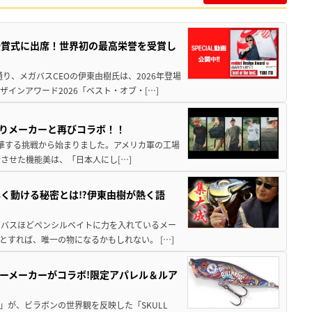
授賞式に出席！世界初の最高栄誉を受賞し
り、メガバスCEOの伊東由樹氏は、2026年登場
インアワード2026「ベスト・オブ・[…]
釣りメーカーと再びコラボ！！
ョンへ昇華する挑戦から始まりました。アメリカ軍の工場
させた機能美は、「日本人にし[…]
く動ける秘密とは⁉伊東由樹が熱く語
メガバスほどペンシルベイトに力を入れているメー
すれば、唯一の物になるかもしれない。 […]
アーメーカーがコラボ!限定アパレル＆ルア
」が、ビラボンの世界観を反映した「SKULL