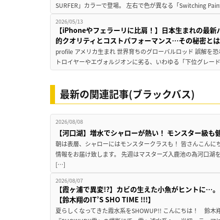
SURFER」カラーで登場。 左右で色が異なる「Switching Pa
2026/05/13
【iPhoneやフェラーリに比肩！】日本生まれの最
的クオリティとコストパフォーマンス…その秘密と
profile アメリカ生まれ 世界育ちのグローバルロッド 誤
トロイヤーやエヴォルジオンに劣る、いわゆる「下位グレード
最新の関連記事(ブラックバス)
2026/08/08
【河口湖】増水でシャローが熱い！ モンスター級も
朝は表層、シャローにはモンスタークラスも！ 皆さんこんに
情報をお届け致します。 先週はマスターズ入鹿池の為河口湖
[…]
2026/08/07
【霞ヶ浦で異変!?】カビの生えた小魚がヒントに…。
【鈴木翔のIT’S SHO TIME !!!】
夏らしくなってきた霞水系をSHOWUP!! こんにちは！ 鈴木翔です。