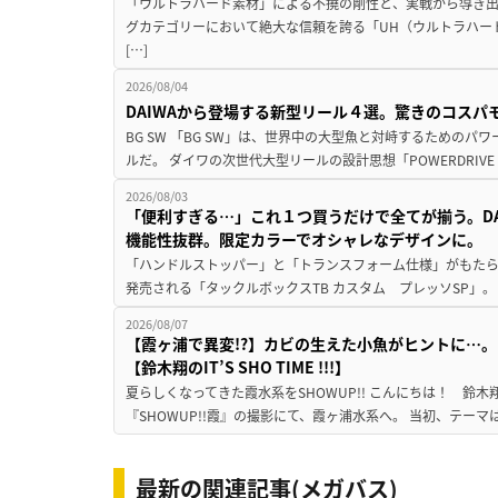
「ウルトラハード素材」による不撓の剛性と、実戦から導き出
グカテゴリーにおいて絶大な信頼を誇る「UH（ウルトラハー
[…]
2026/08/04
DAIWAから登場する新型リール４選。驚きのコス
BG SW 「BG SW」は、世界中の大型魚と対峙するための
ルだ。 ダイワの次世代大型リールの設計思想「POWERDRIVE D
2026/08/03
「便利すぎる…」これ１つ買うだけで全てが揃う。D
機能性抜群。限定カラーでオシャレなデザインに。
「ハンドルストッパー」と「トランスフォーム仕様」がもたらす
発売される「タックルボックスTB カスタム プレッソSP」。
2026/08/07
【霞ヶ浦で異変!?】カビの生えた小魚がヒントに…。
【鈴木翔のIT’S SHO TIME !!!】
夏らしくなってきた霞水系をSHOWUP!! こんにちは！ 鈴木翔です。
『SHOWUP!!霞』の撮影にて、霞ヶ浦水系へ。 当初、テーマ
最新の関連記事(メガバス)