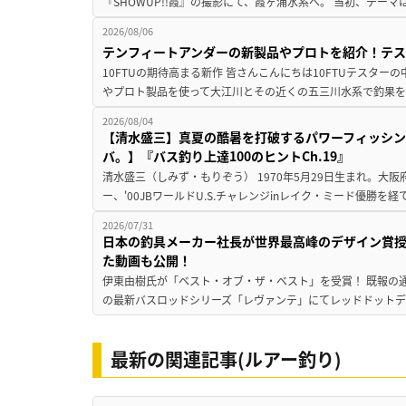
『SHOWUP!!霞』の撮影にて、霞ヶ浦水系へ。 当初、テーマ
2026/08/06
テンフィートアンダーの新製品やプロトを紹介！テ
10FTUの期待高まる新作 皆さんこんにちは10FTUテスターの
やプロト製品を使って大江川とその近くの五三川水系で釣果を
2026/08/04
【清水盛三】真夏の酷暑を打破するパワーフィッシン
バ。】『バス釣り上達100のヒントCh.19』
清水盛三（しみず・もりぞう） 1970年5月29日生まれ。大阪
ー、'00JBワールドU.S.チャレンジinレイク・ミード優勝を
2026/07/31
日本の釣具メーカー社長が世界最高峰のデザイン賞
た動画も公開！
伊東由樹氏が「ベスト・オブ・ザ・ベスト」を受賞！ 既報の通
の最新バスロッドシリーズ「レヴァンテ」にてレッドドットデザ
最新の関連記事(ルアー釣り)