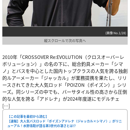
(画像 No.1/28)
縦スクロールで次の写真へ
2010年「CROSSOVER Re:EVOLUTION（クロスオーバーレ
ボリューション）」の名の下に、総合釣具メーカー「シマ
ノ」とバスを中心とした国内トップクラスの人気を誇る独創
的ルアーメーカー「ジャッカル」が業務提携を果たし、リリ
ースされてきた大人気ロッド「POIZON（ポイズン）」シリ
ーズ。同シリーズの中でも、バーサタイル性の高さから圧倒
的な人気を誇る「アドレナ」が2024年度遂にモデルチェ
[…]
【この記事を最初から読む】
【速報】大人気バスロッド『ポイズンアドレナ（ジャッカル×シマノ）』がリニ
ューアル！水野浩聡が語る第3世代の凄さとは!?