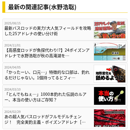
最新の関連記事(水野浩聡)
2025/08/15
最新バスロッドの実力!大人気フィールドを攻略
した25アドレナの使い分け術
2024/11/01
【高感度ロッドが魚探代わり!?】24ポイズンア
ドレナで水野浩聡が秋の高滝湖を…
2024/04/05
「かったーい、口元…」特徴的な口部は、釣れ
るだけじゃない。1個持ってるとフィ…
2024/03/10
「とんでもねぇ…」1000本釣れた伝説のルア
ー、本当の使い方はご存知？
2024/02/29
あの超人気バスロッドがフルモデルチェン
ジ！ 完全実釣主義・ポイズンアドレナ［…