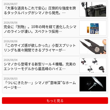
2026/08/07
『大事な道具もこれで安心』圧倒的な強度を誇
るタックルバッグがシマノから発売。…
2026/08/06
完全に『別物』。10年の時を経て進化したシマ
ノのラインが凄い。スペクトラ採用…
2026/08/06
『このサイズ感が欲しかった』小型スプリット
リングも楽々開閉できるプライヤーが…
2026/08/04
シマノから登場する新型リール４機種。充実の
エントリーモデルから最高峰のハイエ…
2026/08/03
「ついにきたか…」シマノが”意味深”なホーム
ページを…
もっと見る