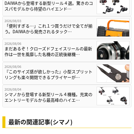
DAIWAから登場する新型リール４選。驚きのコ
スパモデルから待望のハイエンド…
2026/08/03
「便利すぎる…」これ１つ買うだけで全てが揃
う。DAIWAから発売されるタック…
2026/08/06
まだあるぞ！クローズドフェイスリールの最新
作は一世を風靡した名機の正統後継機…
2026/08/06
『このサイズ感が欲しかった』小型スプリット
リングも楽々開閉できるプライヤーが…
2026/08/04
シマノから登場する新型リール４機種。充実の
エントリーモデルから最高峰のハイエ…
最新の関連記事(シマノ)