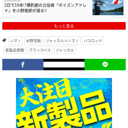
2024/09/05
2日で19本!?爆釣劇の立役者『ポイズンアドレ
ナ』を小野俊郎が語る!!
もっと見る
シマノ
水野浩聡
ジャッカル×シマノ
バスロッド
新製品情報
ブラックバス
ジャッカル