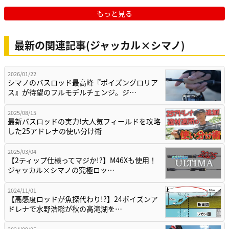
もっと見る
最新の関連記事(ジャッカル×シマノ)
2026/01/22
シマノのバスロッド最高峰『ポイズングロリア
ス』が待望のフルモデルチェンジ。ジ…
2025/08/15
最新バスロッドの実力!大人気フィールドを攻略
した25アドレナの使い分け術
2025/03/04
【2ティップ仕様ってマジか!?】M46Xも使用！
ジャッカル×シマノの究極ロッ…
2024/11/01
【高感度ロッドが魚探代わり!?】24ポイズンア
ドレナで水野浩聡が秋の高滝湖を…