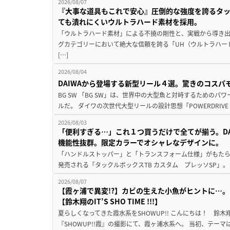
2026/08/07
『大事な道具もこれで安心』圧倒的な強度を誇るタ
ても潰れにくいウルトラハード素材を採用。
「ウルトラハード素材」による不撓の剛性と、実戦から導き出
グカテゴリーにおいて絶大な信頼を誇る「UH（ウルトラハー
[…]
2026/08/04
DAIWAから登場する新型リール４選。驚きのコス
BG SW 「BG SW」は、世界中の大型魚と対峙するための
ルだ。 ダイワの次世代大型リールの設計思想「POWERDRIVE D
2026/08/03
「便利すぎる…」これ１つ買うだけで全てが揃う。D
機能性抜群。限定カラーでオシャレなデザインに。
「ハンドルストッパー」と「トランスフォーム仕様」がもたらす
発売される「タックルボックスTB カスタム プレッソSP」。
2026/08/07
【霞ヶ浦で異変!?】カビの生えた小魚がヒントに…。
【鈴木翔のIT’S SHO TIME !!!】
夏らしくなってきた霞水系をSHOWUP!! こんにちは！ 鈴木翔です。
『SHOWUP!!霞』の撮影にて、霞ヶ浦水系へ。 当初、テーマ