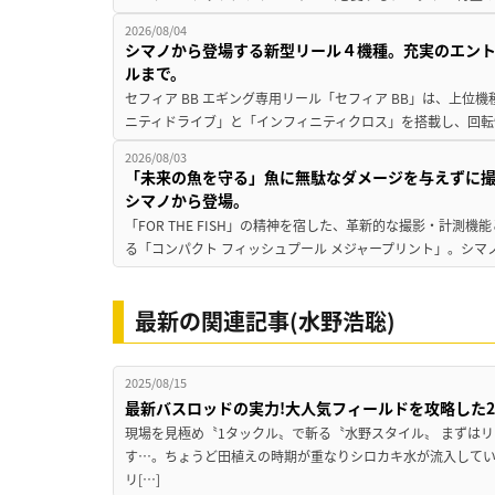
2026/08/04
シマノから登場する新型リール４機種。充実のエン
ルまで。
セフィア BB エギング専用リール「セフィア BB」は、上
ニティドライブ」と「インフィニティクロス」を搭載し、回転
2026/08/03
「未来の魚を守る」魚に無駄なダメージを与えずに
シマノから登場。
「FOR THE FISH」の精神を宿した、革新的な撮影・計測
る「コンパクト フィッシュプール メジャープリント」。シマノが掲げ
最新の関連記事(水野浩聡)
2025/08/15
最新バスロッドの実力!大人気フィールドを攻略した
現場を見極め〝1タックル〟で斬る〝水野スタイル〟 まずはリ
す…。ちょうど田植えの時期が重なりシロカキ水が流入して
リ[…]