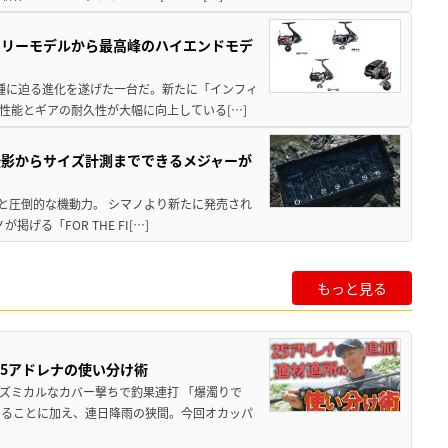
トリーモデルから最高峰のハイエンドモデ
位機種に迫る進化を遂げた一台だ。新たに「インフィ
性能とギアの耐久性が大幅に向上している[…]
撮影からサイズ計測までできるメジャーが
機能と圧倒的な機動力。 シマノより新たに発売され
る「FOR THE FI[…]
もっと見る
25アドレナの使い分け術
ズミカルなカバー撃ちで釣果連打 「爆濁りで
いることに加え、連日降雨の狭間。今回オカッパ