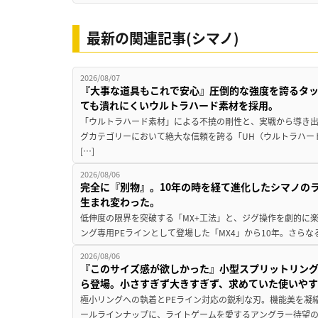
最新の関連記事(シマノ)
2026/08/07
『大事な道具もこれで安心』圧倒的な強度を誇るタ
ても潰れにくいウルトラハード素材を採用。
「ウルトラハード素材」による不撓の剛性と、実戦から導き出
グカテゴリーにおいて絶大な信頼を誇る「UH（ウルトラハー
[…]
2026/08/06
完全に『別物』。10年の時を経て進化したシマノの
生まれ変わった。
低伸度の限界を突破する「MX+工法」と、ジグ操作を劇的に
ング専用PEラインとして登場した「MX4」から10年。さらなる
2026/08/06
『このサイズ感が欲しかった』小型スプリットリン
ら登場。小さすぎず大きすぎず、求めていた使いや
極小リングへの執着とPEライン対応の鋭利な刃。機能美を凝
ールラインナップに、ライトゲームを愛するアングラー待望の新作『