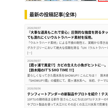
最新の投稿記事(全体)
2026/08/07
『大事な道具もこれで安心』圧倒的な強度を誇るタ
ても潰れにくいウルトラハード素材を採用。
「ウルトラハード素材」による不撓の剛性と、実戦から導き出
グカテゴリーにおいて絶大な信頼を誇る「UH（ウルトラハー
[…]
2026/08/07
【霞ヶ浦で異変!?】カビの生えた小魚がヒントに…。
【鈴木翔のIT’S SHO TIME !!!】
夏らしくなってきた霞水系をSHOWUP!! こんにちは！ 鈴木翔です。
『SHOWUP!!霞』の撮影にて、霞ヶ浦水系へ。 当初、テーマ
2026/08/06
テンフィートアンダーの新製品やプロトを紹介！テ
10FTUの期待高まる新作 皆さんこんにちは10FTUテスターの
やプロト製品を使って大江川とその近くの五三川水系で釣果を