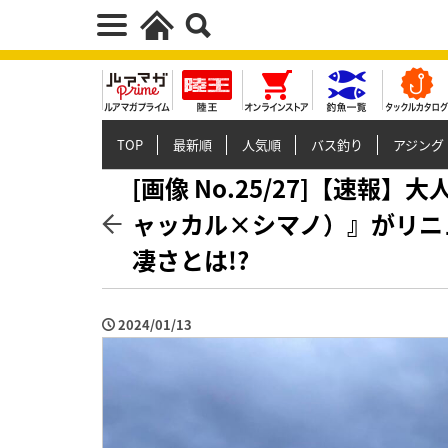
TOP
最新順
人気順
バス釣り
アジング
[画像 No.25/27]【速
ャッカル×シマノ）』がリニ
凄さとは!?
2024/01/13