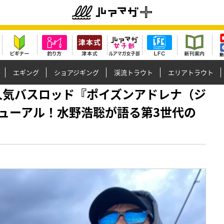
エギング
ショアジギング
渓流トラウト
エリアトラウト
報】大人気バスロッド『ポイズンアドレナ（ジ
ューアル！水野浩聡が語る第3世代の