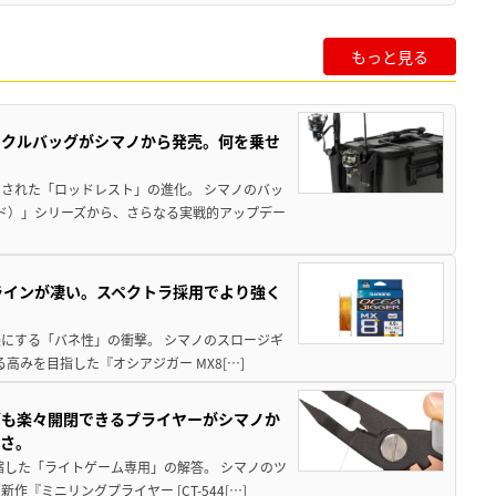
もっと見る
ックルバッグがシマノから発売。何を乗せ
された「ロッドレスト」の進化。 シマノのバッ
ド）」シリーズから、さらなる実戦的アップデー
ラインが凄い。スペクトラ採用でより強く
楽にする「バネ性」の衝撃。 シマノのスロージギ
高みを目指した『オシアジガー MX8[…]
グも楽々開閉できるプライヤーがシマノか
すさ。
縮した「ライトゲーム専用」の解答。 シマノのツ
ミニリングプライヤー [CT-544[…]