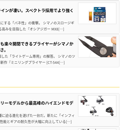
ラインが凄い。スペクトラ採用でより強く
楽にする「バネ性」の衝撃。 シマノのスロージギ
高みを目指した『オシアジガー MX8[…]
グも楽々開閉できるプライヤーがシマノか
すさ。
縮した「ライトゲーム専用」の解答。 シマノのツ
ミニリングプライヤー [CT-544[…]
トリーモデルから最高峰のハイエンドモデ
位機種に迫る進化を遂げた一台だ。新たに「インフィ
性能とギアの耐久性が大幅に向上している[…]