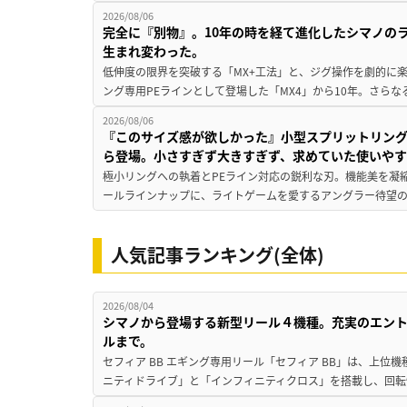
2026/08/06
完全に『別物』。10年の時を経て進化したシマノの
生まれ変わった。
低伸度の限界を突破する「MX+工法」と、ジグ操作を劇的に
ング専用PEラインとして登場した「MX4」から10年。さらなる
2026/08/06
『このサイズ感が欲しかった』小型スプリットリン
ら登場。小さすぎず大きすぎず、求めていた使いや
極小リングへの執着とPEライン対応の鋭利な刃。機能美を凝
ールラインナップに、ライトゲームを愛するアングラー待望の新作『
人気記事ランキング(全体)
2026/08/04
シマノから登場する新型リール４機種。充実のエン
ルまで。
セフィア BB エギング専用リール「セフィア BB」は、上
ニティドライブ」と「インフィニティクロス」を搭載し、回転