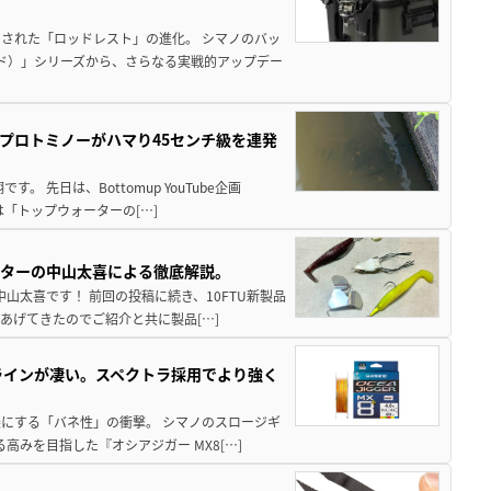
された「ロッドレスト」の進化。 シマノのバッ
ド）」シリーズから、さらなる実戦的アップデー
プロトミノーがハマり45センチ級を連発
 先日は、Bottomup YouTube企画
は「トップウォーターの[…]
スターの中山太喜による徹底解説。
中山太喜です！ 前回の投稿に続き、10FTU新製品
あげてきたのでご紹介と共に製品[…]
ラインが凄い。スペクトラ採用でより強く
楽にする「バネ性」の衝撃。 シマノのスロージギ
高みを目指した『オシアジガー MX8[…]