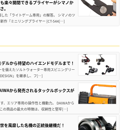
グも楽々開閉できるプライヤーがシマノか
すさ。
縮した「ライトゲーム専用」の解答。 シマノのツ
ミニリングプライヤー [CT-544[…]
パモデルから待望のハイエンドモデルまで！
パワーを備えたソルトウォーター専用スピニングリー
ESIGN」を継承し、フ[…]
AIWAから発売されるタックルボックスが
、エリア専用の操作性と機動力。 DAIWAから
この商品の最大の特徴は、収納性と堅牢[…]
一世を風靡した名機の正統後継機だ！