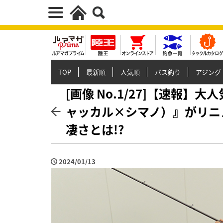
TOP
最新順
人気順
バス釣り
アジング
[画像 No.1/27]【速報
ャッカル×シマノ）』がリニ
凄さとは!?
2024/01/13