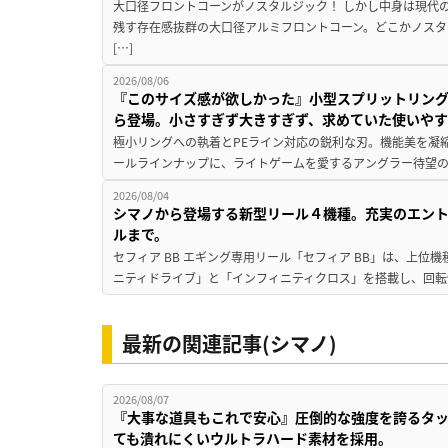
大口径フロントコーンがノスタルジック！ しかし中身は現代
残す存在感抜群の大口径アルミフロントコーン。どこかノスタ
[…]
2026/08/06
『このサイズ感が欲しかった』小型スプリットリン
ら登場。小さすぎず大きすぎず、求めていた使いや
極小リングへの執着とPEライン対応の鋭利な刃。機能美を凝
ールラインナップに、ライトゲームを愛するアングラー待望の新作『
2026/08/04
シマノから登場する新型リール４機種。充実のエン
ルまで。
セフィア BB エギング専用リール「セフィア BB」は、上
ニティドライブ」と「インフィニティクロス」を搭載し、回転
最新の関連記事(シマノ)
2026/08/07
『大事な道具もこれで安心』圧倒的な強度を誇るタ
ても潰れにくいウルトラハード素材を採用。