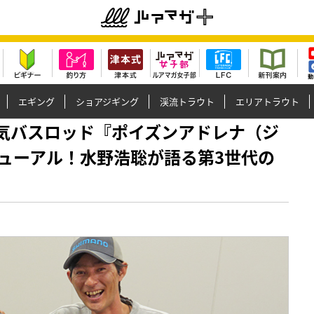
エギング
ショアジギング
渓流トラウト
エリアトラウト
】大人気バスロッド『ポイズンアドレナ（ジ
ューアル！水野浩聡が語る第3世代の