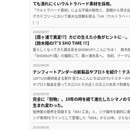
ても潰れにくいウルトラハード素材を採用。
「ウルトラハード素材」による不撓の剛性と、実戦から導き出
グカテゴリーにおいて絶大な信頼を誇る「UH（ウルトラハー
[…]
2026/08/07
【霞ヶ浦で異変!?】カビの生えた小魚がヒントに…。
【鈴木翔のIT’S SHO TIME !!!】
夏らしくなってきた霞水系をSHOWUP!! こんにちは！ 鈴木翔です。
『SHOWUP!!霞』の撮影にて、霞ヶ浦水系へ。 当初、テーマ
2026/08/06
テンフィートアンダーの新製品やプロトを紹介！テ
10FTUの期待高まる新作 皆さんこんにちは10FTUテスターの
やプロト製品を使って大江川とその近くの五三川水系で釣果を
2026/08/06
完全に『別物』。10年の時を経て進化したシマノの
生まれ変わった。
低伸度の限界を突破する「MX+工法」と、ジグ操作を劇的に
ング専用PEラインとして登場した「MX4」から10年。さらなる
2026/08/06