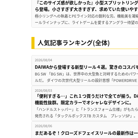
『このサイズ感が欲しかった』小型スプリットリン
ら登場。小さすぎず大きすぎず、求めていた使いや
極小リングへの執着とPEライン対応の鋭利な刃。機能美を凝
ールラインナップに、ライトゲームを愛するアングラー待望の新作『
人気記事ランキング(全体)
2026/08/04
DAIWAから登場する新型リール４選。驚きのコス
BG SW 「BG SW」は、世界中の大型魚と対峙するための
ルだ。 ダイワの次世代大型リールの設計思想「POWERDRIVE D
2026/08/03
「便利すぎる…」これ１つ買うだけで全てが揃う。D
機能性抜群。限定カラーでオシャレなデザインに。
「ハンドルストッパー」と「トランスフォーム仕様」がもたらす
発売される「タックルボックスTB カスタム プレッソSP」。
2026/08/06
まだあるぞ！クローズドフェイスリールの最新作は