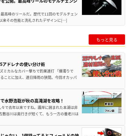
ジを公開。最高峰リールのモデルチェンジ
る最高峰のリールだ。歴代で11回のモデルチェン
て以来その性能と洗礼されたデザインに[…]
もっと見る
25アドレナの使い分け術
ズミカルなカバー撃ちで釣果連打 「爆濁りで
いることに加え、連日降雨の狭間。今回オカッパ
ナで水野浩聡が秋の高滝湖を攻略！
久々で去年以来ですね。護岸に囲まれた本湖は非
古敷谷川は奥行きが短くて、もう一方の養老川は
じゃない。1個持ってるとフィールドの地