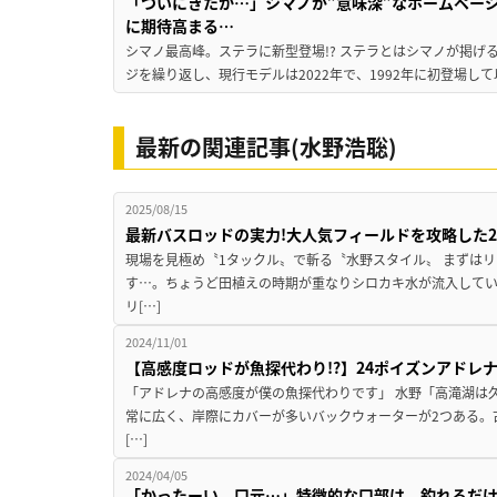
「ついにきたか…」シマノが”意味深”なホームペー
に期待高まる…
シマノ最高峰。ステラに新型登場!? ステラとはシマノが掲げ
ジを繰り返し、現行モデルは2022年で、1992年に初登場し
最新の関連記事(水野浩聡)
2025/08/15
最新バスロッドの実力!大人気フィールドを攻略した
現場を見極め〝1タックル〟で斬る〝水野スタイル〟 まずはリ
す…。ちょうど田植えの時期が重なりシロカキ水が流入して
リ[…]
2024/11/01
【高感度ロッドが魚探代わり!?】24ポイズンアドレ
「アドレナの高感度が僕の魚探代わりです」 水野「高滝湖は
常に広く、岸際にカバーが多いバックウォーターが2つある。
[…]
2024/04/05
「かったーい、口元…」特徴的な口部は、釣れるだけ