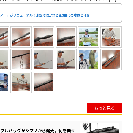
ノ）』がリニューアル！水野浩聡が語る第3世代の凄さとは!?
もっと見る
ックルバッグがシマノから発売。何を乗せ