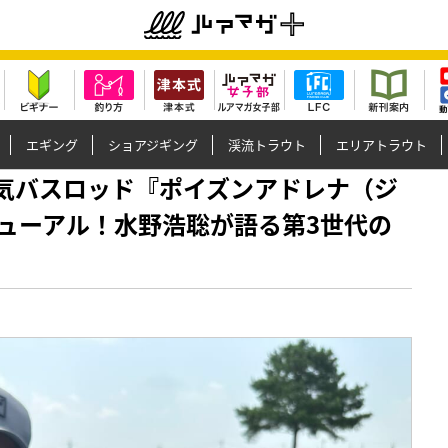
エギング
ショアジギング
渓流トラウト
エリアトラウト
】大人気バスロッド『ポイズンアドレナ（ジ
ューアル！水野浩聡が語る第3世代の