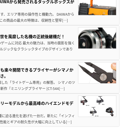
AIWAから発売されるタックルボックスが
、エリア専用の操作性と機動力。 DAIWAから
この商品の最大の特徴は、収納性と堅牢[…]
一世を風靡した名機の正統後継機だ！
のゲームに対応 最大の魅力は、当時の面影を強く
ルジックなクラシックタイプのデザインであり
グも楽々開閉できるプライヤーがシマノか
すさ。
縮した「ライトゲーム専用」の解答。 シマノのツ
ミニリングプライヤー [CT-544[…]
トリーモデルから最高峰のハイエンドモデ
位機種に迫る進化を遂げた一台だ。新たに「インフィ
性能とギアの耐久性が大幅に向上している[…]