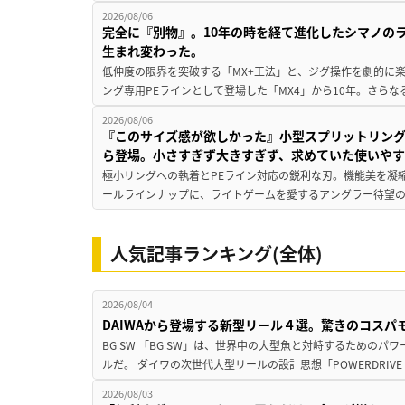
2026/08/06
完全に『別物』。10年の時を経て進化したシマノの
生まれ変わった。
低伸度の限界を突破する「MX+工法」と、ジグ操作を劇的に
ング専用PEラインとして登場した「MX4」から10年。さらなる
2026/08/06
『このサイズ感が欲しかった』小型スプリットリン
ら登場。小さすぎず大きすぎず、求めていた使いや
極小リングへの執着とPEライン対応の鋭利な刃。機能美を凝
ールラインナップに、ライトゲームを愛するアングラー待望の新作『
人気記事ランキング(全体)
2026/08/04
DAIWAから登場する新型リール４選。驚きのコス
BG SW 「BG SW」は、世界中の大型魚と対峙するための
ルだ。 ダイワの次世代大型リールの設計思想「POWERDRIVE D
2026/08/03