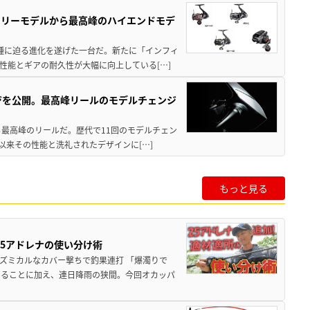
トリーモデルから最高峰のハイエンドモデ
位機種に迫る進化を遂げた一台だ。新たに「インフィ
性能とギアの耐久性が大幅に向上している[…]
ジを公開。最高峰リールのモデルチェンジ
る最高峰のリールだ。歴代で11回のモデルチェン
て以来その性能と洗礼されたデザインに[…]
もっと見る
25アドレナの使い分け術
ズミカルなカバー撃ちで釣果連打 「爆濁りで
いることに加え、連日降雨の狭間。今回オカッパ