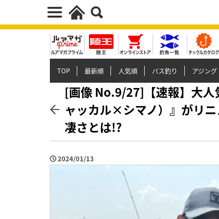
TOP
最新順
人気順
バス釣り
アジング
[画像 No.9/27]【速報
ャッカル×シマノ）』がリニ
凄さとは!?
2024/01/13