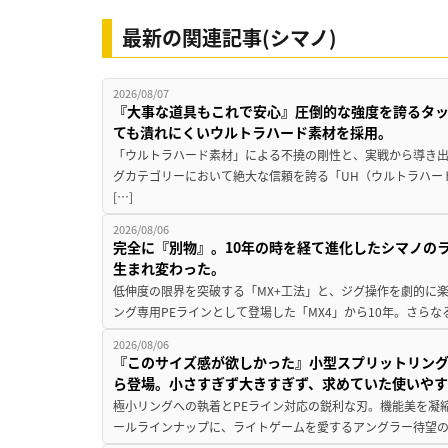
最新の関連記事(シマノ)
2026/08/07
『大事な道具もこれで安心』圧倒的な強度を誇るタ
ても潰れにくいウルトラハード素材を採用。
「ウルトラハード素材」による不撓の剛性と、実戦から導き出
グカテゴリーにおいて絶大な信頼を誇る「UH（ウルトラハー
[…]
2026/08/06
完全に『別物』。10年の時を経て進化したシマノの
生まれ変わった。
低伸度の限界を突破する「MX+工法」と、ジグ操作を劇的に
ング専用PEラインとして登場した「MX4」から10年。さらなる
2026/08/06
『このサイズ感が欲しかった』小型スプリットリン
ら登場。小さすぎず大きすぎず、求めていた使いや
極小リングへの執着とPEライン対応の鋭利な刃。機能美を凝
ールラインナップに、ライトゲームを愛するアングラー待望の新作『