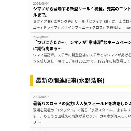
2026/08/04
シマノから登場する新型リール４機種。充実のエン
ルまで。
セフィア BB エギング専用リール「セフィア BB」は、上
ニティドライブ」と「インフィニティクロス」を搭載し、回転
2026/08/03
「ついにきたか…」シマノが”意味深”なホームペー
に期待高まる…
シマノ最高峰。ステラに新型登場!? ステラとはシマノが掲げ
ジを繰り返し、現行モデルは2022年で、1992年に初登場し
最新の関連記事(水野浩聡)
2025/08/15
最新バスロッドの実力!大人気フィールドを攻略した
現場を見極め〝1タックル〟で斬る〝水野スタイル〟 まずはリ
す…。ちょうど田植えの時期が重なりシロカキ水が流入して
リ[…]