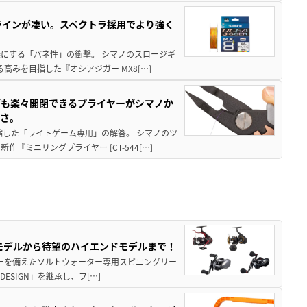
ラインが凄い。スペクトラ採用でより強く
楽にする「バネ性」の衝撃。 シマノのスロージギ
高みを目指した『オシアジガー MX8[…]
グも楽々開閉できるプライヤーがシマノか
すさ。
縮した「ライトゲーム専用」の解答。 シマノのツ
ミニリングプライヤー [CT-544[…]
パモデルから待望のハイエンドモデルまで！
パワーを備えたソルトウォーター専用スピニングリー
ESIGN」を継承し、フ[…]