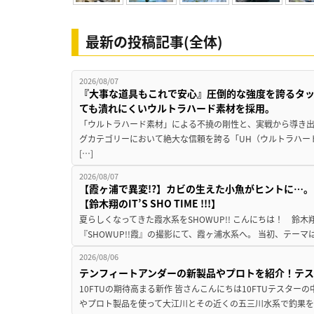
最新の投稿記事(全体)
2026/08/07
『大事な道具もこれで安心』圧倒的な強度を誇るタ
ても潰れにくいウルトラハード素材を採用。
「ウルトラハード素材」による不撓の剛性と、実戦から導き出
グカテゴリーにおいて絶大な信頼を誇る「UH（ウルトラハー
[…]
2026/08/07
【霞ヶ浦で異変!?】カビの生えた小魚がヒントに…。
【鈴木翔のIT’S SHO TIME !!!】
夏らしくなってきた霞水系をSHOWUP!! こんにちは！ 鈴木翔です。
『SHOWUP!!霞』の撮影にて、霞ヶ浦水系へ。 当初、テーマ
2026/08/06
テンフィートアンダーの新製品やプロトを紹介！テ
10FTUの期待高まる新作 皆さんこんにちは10FTUテスターの
やプロト製品を使って大江川とその近くの五三川水系で釣果を