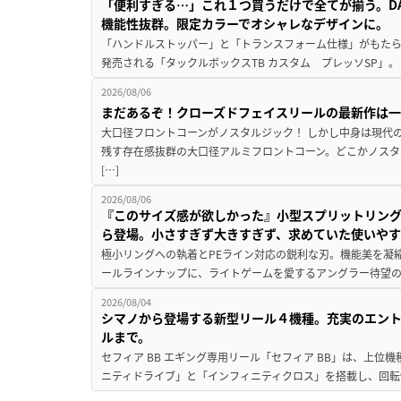
「便利すぎる…」これ１つ買うだけで全てが揃う。D
機能性抜群。限定カラーでオシャレなデザインに。
「ハンドルストッパー」と「トランスフォーム仕様」がもたらす
発売される「タックルボックスTB カスタム プレッソSP」。
2026/08/06
まだあるぞ！クローズドフェイスリールの最新作は
大口径フロントコーンがノスタルジック！ しかし中身は現代
残す存在感抜群の大口径アルミフロントコーン。どこかノスタ
[…]
2026/08/06
『このサイズ感が欲しかった』小型スプリットリン
ら登場。小さすぎず大きすぎず、求めていた使いや
極小リングへの執着とPEライン対応の鋭利な刃。機能美を凝
ールラインナップに、ライトゲームを愛するアングラー待望の新作『
2026/08/04
シマノから登場する新型リール４機種。充実のエン
ルまで。
セフィア BB エギング専用リール「セフィア BB」は、上
ニティドライブ」と「インフィニティクロス」を搭載し、回転