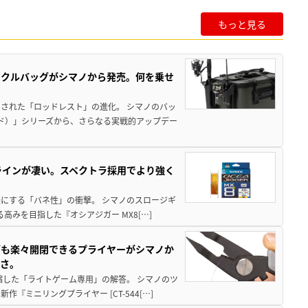
もっと見る
ックルバッグがシマノから発売。何を乗せ
された「ロッドレスト」の進化。 シマノのバッ
ド）」シリーズから、さらなる実戦的アップデー
ラインが凄い。スペクトラ採用でより強く
楽にする「バネ性」の衝撃。 シマノのスロージギ
高みを目指した『オシアジガー MX8[…]
グも楽々開閉できるプライヤーがシマノか
すさ。
縮した「ライトゲーム専用」の解答。 シマノのツ
ミニリングプライヤー [CT-544[…]