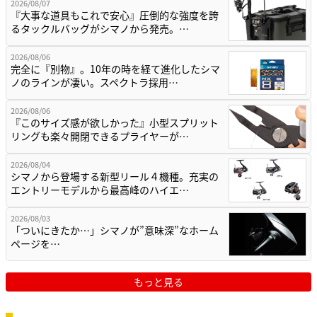
2026/08/07
『大事な道具もこれで安心』圧倒的な強度を誇
るタックルバッグがシマノから発売。…
2026/08/06
完全に『別物』。10年の時を経て進化したシマ
ノのラインが凄い。スペクトラ採用…
2026/08/06
『このサイズ感が欲しかった』小型スプリット
リングも楽々開閉できるプライヤーが…
2026/08/04
シマノから登場する新型リール４機種。充実の
エントリーモデルから最高峰のハイエ…
2026/08/03
「ついにきたか…」シマノが”意味深”なホーム
ページを…
もっと見る