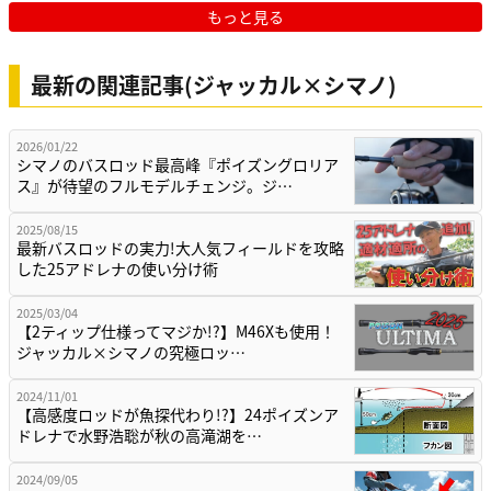
もっと見る
最新の関連記事(ジャッカル×シマノ)
2026/01/22
シマノのバスロッド最高峰『ポイズングロリア
ス』が待望のフルモデルチェンジ。ジ…
2025/08/15
最新バスロッドの実力!大人気フィールドを攻略
した25アドレナの使い分け術
2025/03/04
【2ティップ仕様ってマジか!?】M46Xも使用！
ジャッカル×シマノの究極ロッ…
2024/11/01
【高感度ロッドが魚探代わり!?】24ポイズンア
ドレナで水野浩聡が秋の高滝湖を…
2024/09/05