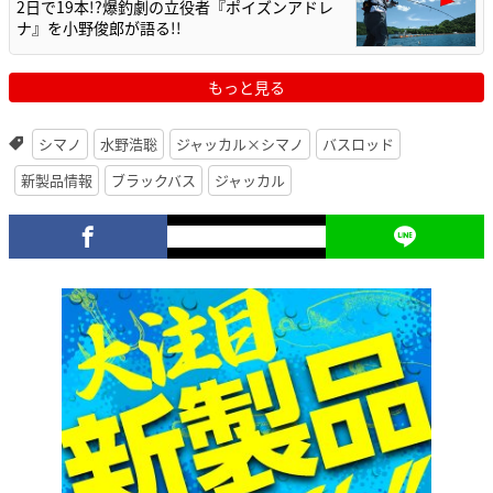
2日で19本!?爆釣劇の立役者『ポイズンアドレ
ナ』を小野俊郎が語る!!
もっと見る
シマノ
水野浩聡
ジャッカル×シマノ
バスロッド
新製品情報
ブラックバス
ジャッカル