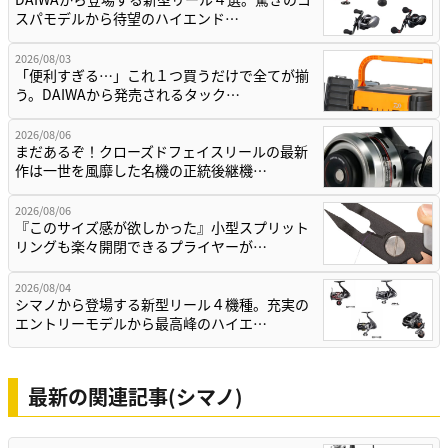
スパモデルから待望のハイエンド…
2026/08/03
「便利すぎる…」これ１つ買うだけで全てが揃
う。DAIWAから発売されるタック…
2026/08/06
まだあるぞ！クローズドフェイスリールの最新
作は一世を風靡した名機の正統後継機…
2026/08/06
『このサイズ感が欲しかった』小型スプリット
リングも楽々開閉できるプライヤーが…
2026/08/04
シマノから登場する新型リール４機種。充実の
エントリーモデルから最高峰のハイエ…
最新の関連記事(シマノ)