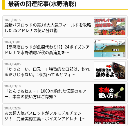
最新の関連記事(水野浩聡)
2025/08/15
最新バスロッドの実力!大人気フィールドを攻略
した25アドレナの使い分け術
2024/11/01
【高感度ロッドが魚探代わり!?】24ポイズンア
ドレナで水野浩聡が秋の高滝湖を…
2024/04/05
「かったーい、口元…」特徴的な口部は、釣れ
るだけじゃない。1個持ってるとフィ…
2024/03/10
「とんでもねぇ…」1000本釣れた伝説のルア
ー、本当の使い方はご存知？
2024/02/29
あの超人気バスロッドがフルモデルチェン
ジ！ 完全実釣主義・ポイズンアドレナ［…