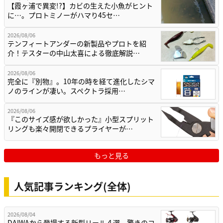
【霞ヶ浦で異変!?】カビの生えた小魚がヒント
に…。プロトミノーがハマり45セ…
2026/08/06
テンフィートアンダーの新製品やプロトを紹
介！テスターの中山太喜による徹底解説…
2026/08/06
完全に『別物』。10年の時を経て進化したシマ
ノのラインが凄い。スペクトラ採用…
2026/08/06
『このサイズ感が欲しかった』小型スプリット
リングも楽々開閉できるプライヤーが…
もっと見る
人気記事ランキング(全体)
2026/08/04
DAIWAから登場する新型リール４選。驚きのコ