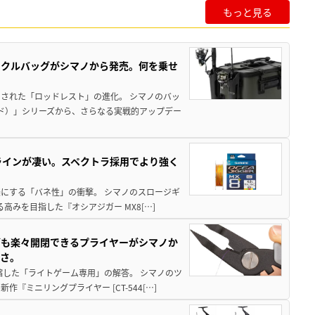
もっと見る
ックルバッグがシマノから発売。何を乗せ
された「ロッドレスト」の進化。 シマノのバッ
ド）」シリーズから、さらなる実戦的アップデー
ラインが凄い。スペクトラ採用でより強く
楽にする「バネ性」の衝撃。 シマノのスロージギ
高みを目指した『オシアジガー MX8[…]
グも楽々開閉できるプライヤーがシマノか
すさ。
縮した「ライトゲーム専用」の解答。 シマノのツ
ミニリングプライヤー [CT-544[…]