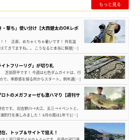
もっと見る
き・撃ち」使い分け【大西健太のOKレポ
来！！ 正直、めちゃくちゃ暑いです！ 外気温
えてきてますね。。 こうなると本当に無理[…]
ライトフリーリグ」が切り札
！ 芝田昂平です！ 今週は七色ダムガイドは、行
ので、季節感を探る所からスタート。例年通[…]
プロトのメガフォーゼも激ハマり【週刊サ
勝也です。 旧吉野川→大江、五三→イベントと、
釣行を楽しみました！ 6月の霞は1年で1[…]
健在、トップ＆サイトで狙え！
ちは！河口湖ガイドのトミーです。今週の河口湖