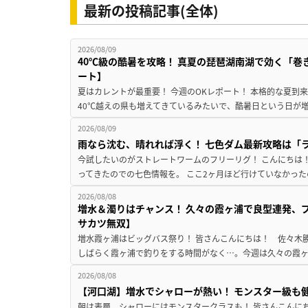
最新の投稿記事(全体)
2026/08/09
40℃級の酷暑を攻略！ 真夏の琵琶湖南湖で効く「巻
ート】
夏はカレントが最重要！ 今週のOKレポート！ 本格的な夏到
40℃越えの県も増えてきているみたいで、酷暑日という日が増
2026/08/09
雨なら沈む、晴れれば浮く！ 七色ダム最新攻略は「
今試したいのがストレートワームのフリーリグ！ こんにちは
ってきたのでの七色情報を。 ここ2ヶ月ほど行けていなかった
2026/08/08
増水＆濁りはチャンス！ 久々の霞ヶ浦で良型連発、
サカツ無双】
増水霞ヶ浦はビッグバス祭り！ 皆さんこんにちは！ 佐々木
しばらく霞ヶ浦で釣りをする時間がなく…。今週は久々の霞ヶ浦
2026/08/08
【河口湖】増水でシャローが熱い！ モンスター級も
朝は表層、シャローにはモンスタークラスも！ 皆さんこんに