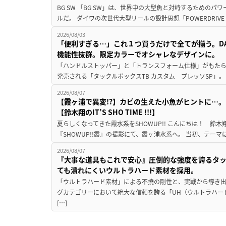
BG SW 「BG SW」は、世界中の大型魚と対峙するための
ルだ。 ダイワの次世代大型リールの設計思想「POWERDRIVE D
2026/08/03
「便利すぎる…」これ１つ買うだけで全てが揃う。D
機能性抜群。限定カラーでオシャレなデザインに。
「ハンドルストッパー」と「トランスフォーム仕様」がもたらす
発売される「タックルボックスTB カスタム プレッソSP」。
2026/08/07
【霞ヶ浦で異変!?】カビの生えた小魚がヒントに…。
【鈴木翔のIT’S SHO TIME !!!】
夏らしくなってきた霞水系をSHOWUP!! こんにちは！ 鈴木翔です。
『SHOWUP!!霞』の撮影にて、霞ヶ浦水系へ。 当初、テーマ
2026/08/07
『大事な道具もこれで安心』圧倒的な強度を誇るタ
ても潰れにくいウルトラハード素材を採用。
「ウルトラハード素材」による不撓の剛性と、実戦から導き出
グカテゴリーにおいて絶大な信頼を誇る「UH（ウルトラハー
[…]