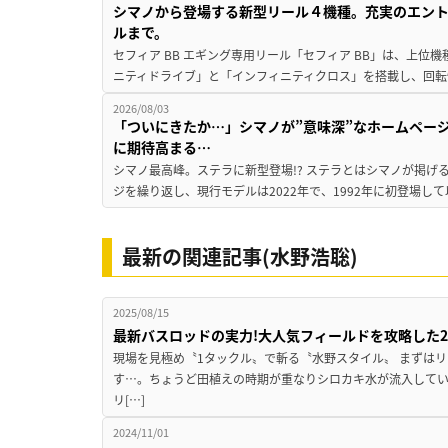
シマノから登場する新型リール４機種。充実のエン
ルまで。
セフィア BB エギング専用リール「セフィア BB」は、上
ニティドライブ」と「インフィニティクロス」を搭載し、回転
2026/08/03
「ついにきたか…」シマノが”意味深”なホームペー
に期待高まる…
シマノ最高峰。ステラに新型登場!? ステラとはシマノが掲げ
ジを繰り返し、現行モデルは2022年で、1992年に初登場し
最新の関連記事(水野浩聡)
2025/08/15
最新バスロッドの実力!大人気フィールドを攻略した
現場を見極め〝1タックル〟で斬る〝水野スタイル〟 まずはリ
す…。ちょうど田植えの時期が重なりシロカキ水が流入して
リ[…]
2024/11/01