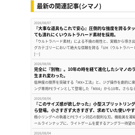
最新の関連記事(シマノ)
2026/08/07
『大事な道具もこれで安心』圧倒的な強度を誇るタ
ても潰れにくいウルトラハード素材を採用。
「ウルトラハード素材」による不撓の剛性と、実戦から導き出
グカテゴリーにおいて絶大な信頼を誇る「UH（ウルトラハー
[…]
2026/08/06
完全に『別物』。10年の時を経て進化したシマノの
生まれ変わった。
低伸度の限界を突破する「MX+工法」と、ジグ操作を劇的に
ング専用PEラインとして登場した「MX4」から10年。さらなる
2026/08/06
『このサイズ感が欲しかった』小型スプリットリン
ら登場。小さすぎず大きすぎず、求めていた使いや
極小リングへの執着とPEライン対応の鋭利な刃。機能美を凝
ールラインナップに、ライトゲームを愛するアングラー待望の新作『
2026/08/04