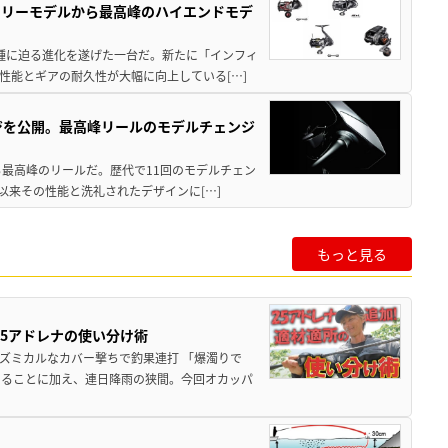
トリーモデルから最高峰のハイエンドモデ
位機種に迫る進化を遂げた一台だ。新たに「インフィ
性能とギアの耐久性が大幅に向上している[…]
ジを公開。最高峰リールのモデルチェンジ
る最高峰のリールだ。歴代で11回のモデルチェン
て以来その性能と洗礼されたデザインに[…]
もっと見る
25アドレナの使い分け術
ズミカルなカバー撃ちで釣果連打 「爆濁りで
いることに加え、連日降雨の狭間。今回オカッパ