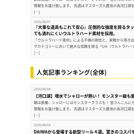
情報をお届け致します。 先週はマスターズ入鹿池の為河口湖
[…]
2026/08/07
『大事な道具もこれで安心』圧倒的な強度を誇るタ
ても潰れにくいウルトラハード素材を採用。
「ウルトラハード素材」による不撓の剛性と、実戦から導き出
グカテゴリーにおいて絶大な信頼を誇る「UH（ウルトラハー
[…]
人気記事ランキング(全体)
2026/08/08
【河口湖】増水でシャローが熱い！ モンスター級も
朝は表層、シャローにはモンスタークラスも！ 皆さんこんに
情報をお届け致します。 先週はマスターズ入鹿池の為河口湖
[…]
2026/08/04
DAIWAから登場する新型リール４選。驚きのコス