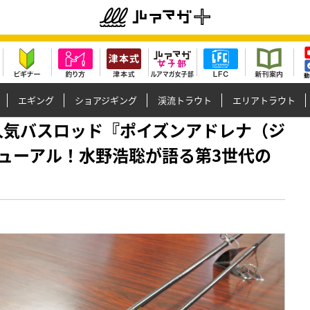
エギング
ショアジギング
渓流トラウト
エリアトラウト
報】大人気バスロッド『ポイズンアドレナ（ジ
ューアル！水野浩聡が語る第3世代の