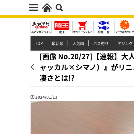
TOP
最新順
人気順
バス釣り
アジング
[画像 No.20/27]【速
ャッカル×シマノ）』がリニ
凄さとは!?
2024/01/13