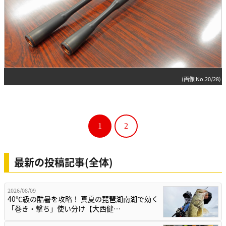
(画像 No.20/28)
1
2
最新の投稿記事(全体)
2026/08/09
40℃級の酷暑を攻略！ 真夏の琵琶湖南湖で効く
「巻き・撃ち」使い分け【大西健…