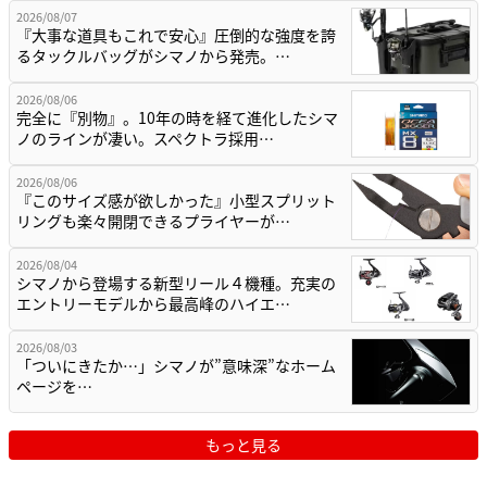
2026/08/07
『大事な道具もこれで安心』圧倒的な強度を誇
るタックルバッグがシマノから発売。…
2026/08/06
完全に『別物』。10年の時を経て進化したシマ
ノのラインが凄い。スペクトラ採用…
2026/08/06
『このサイズ感が欲しかった』小型スプリット
リングも楽々開閉できるプライヤーが…
2026/08/04
シマノから登場する新型リール４機種。充実の
エントリーモデルから最高峰のハイエ…
2026/08/03
「ついにきたか…」シマノが”意味深”なホーム
ページを…
もっと見る