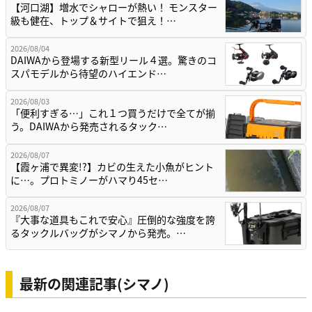
【河口湖】増水でシャローが熱い！ モンスター
級も健在、トップ＆サイトで狙え！…
2026/08/04
DAIWAから登場する新型リール４選。驚きのコ
スパモデルから待望のハイエンド…
2026/08/03
「便利すぎる…」これ１つ買うだけで全てが揃
う。DAIWAから発売されるタック…
2026/08/07
【霞ヶ浦で異変!?】カビの生えた小魚がヒント
に…。プロトミノーがハマり45セ…
2026/08/07
『大事な道具もこれで安心』圧倒的な強度を誇
るタックルバッグがシマノから発売。…
最新の関連記事(シマノ)