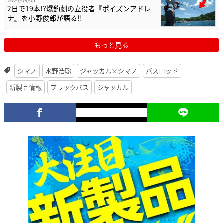
2024/09/05
2日で19本!?爆釣劇の立役者『ポイズンアドレ
ナ』を小野俊郎が語る!!
もっと見る
シマノ
水野浩聡
ジャッカル×シマノ
バスロッド
新製品情報
ブラックバス
ジャッカル