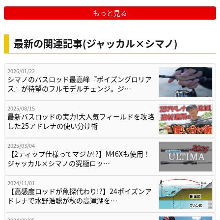
もっと見る
最新の関連記事(ジャッカル×シマノ)
2026/01/22
シマノのバスロッド最高峰『ポイズングロリア
ス』が待望のフルモデルチェンジ。ジ…
2025/08/15
最新バスロッドの実力!大人気フィールドを攻略
した25アドレナの使い分け術
2025/03/04
【2ティップ仕様ってマジか!?】M46Xも使用！
ジャッカル×シマノの究極ロッ…
2024/11/01
【高感度ロッドが魚探代わり!?】24ポイズンア
ドレナで水野浩聡が秋の高滝湖を…