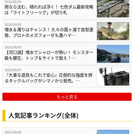
2026/08/09
雨なら沈む、晴れれば浮く！ 七色ダム最新攻略
は「ライトフリーリグ」が切り札
2026/08/08
増水＆濁りはチャンス！ 久々の霞ヶ浦で良型連
発、プロトのメガフォーゼも激ハマ…
2026/08/08
【河口湖】増水でシャローが熱い！ モンスター
級も健在、トップ＆サイトで狙え！…
2026/08/07
『大事な道具もこれで安心』圧倒的な強度を誇
るタックルバッグがシマノから発売。…
もっと見る
人気記事ランキング(全体)
2026/08/08