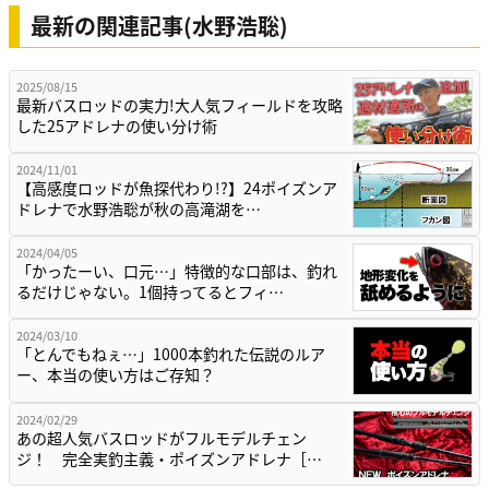
最新の関連記事(水野浩聡)
2025/08/15
最新バスロッドの実力!大人気フィールドを攻略
した25アドレナの使い分け術
2024/11/01
【高感度ロッドが魚探代わり!?】24ポイズンア
ドレナで水野浩聡が秋の高滝湖を…
2024/04/05
「かったーい、口元…」特徴的な口部は、釣れ
るだけじゃない。1個持ってるとフィ…
2024/03/10
「とんでもねぇ…」1000本釣れた伝説のルア
ー、本当の使い方はご存知？
2024/02/29
あの超人気バスロッドがフルモデルチェン
ジ！ 完全実釣主義・ポイズンアドレナ［…