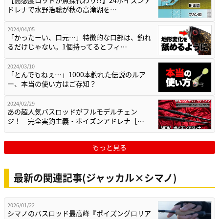
ドレナで水野浩聡が秋の高滝湖を…
2024/04/05
「かったーい、口元…」特徴的な口部は、釣れ
るだけじゃない。1個持ってるとフィ…
2024/03/10
「とんでもねぇ…」1000本釣れた伝説のルア
ー、本当の使い方はご存知？
2024/02/29
あの超人気バスロッドがフルモデルチェン
ジ！ 完全実釣主義・ポイズンアドレナ［…
もっと見る
最新の関連記事(ジャッカル×シマノ)
2026/01/22
シマノのバスロッド最高峰『ポイズングロリア