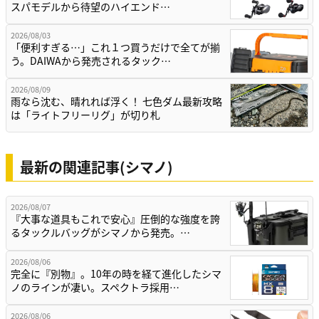
スパモデルから待望のハイエンド…
2026/08/03
「便利すぎる…」これ１つ買うだけで全てが揃
う。DAIWAから発売されるタック…
2026/08/09
雨なら沈む、晴れれば浮く！ 七色ダム最新攻略
は「ライトフリーリグ」が切り札
最新の関連記事(シマノ)
2026/08/07
『大事な道具もこれで安心』圧倒的な強度を誇
るタックルバッグがシマノから発売。…
2026/08/06
完全に『別物』。10年の時を経て進化したシマ
ノのラインが凄い。スペクトラ採用…
2026/08/06