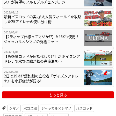
ス』が待望のフルモデルチェンジ。ジ…
2025/08/15
最新バスロッドの実力!大人気フィールドを攻略
した25アドレナの使い分け術
2025/03/04
【2ティップ仕様ってマジか!?】M46Xも使用！
ジャッカル×シマノの究極ロッ…
2024/11/01
【高感度ロッドが魚探代わり!?】24ポイズンア
ドレナで水野浩聡が秋の高滝湖を…
2024/09/05
2日で19本!?爆釣劇の立役者『ポイズンアドレ
ナ』を小野俊郎が語る!!
もっと見る
シマノ
水野浩聡
ジャッカル×シマノ
バスロッド