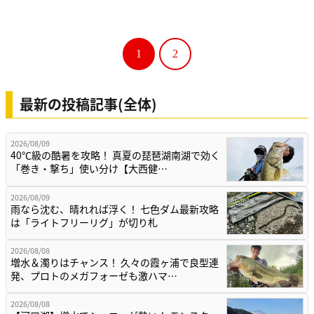
1
2
最新の投稿記事(全体)
2026/08/09
40℃級の酷暑を攻略！ 真夏の琵琶湖南湖で効く
「巻き・撃ち」使い分け【大西健…
2026/08/09
雨なら沈む、晴れれば浮く！ 七色ダム最新攻略
は「ライトフリーリグ」が切り札
2026/08/08
増水＆濁りはチャンス！ 久々の霞ヶ浦で良型連
発、プロトのメガフォーゼも激ハマ…
2026/08/08