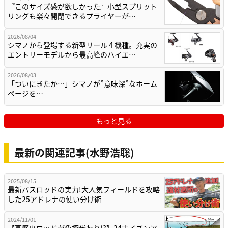
『このサイズ感が欲しかった』小型スプリット
リングも楽々開閉できるプライヤーが…
2026/08/04
シマノから登場する新型リール４機種。充実の
エントリーモデルから最高峰のハイエ…
2026/08/03
「ついにきたか…」シマノが”意味深”なホーム
ページを…
もっと見る
最新の関連記事(水野浩聡)
2025/08/15
最新バスロッドの実力!大人気フィールドを攻略
した25アドレナの使い分け術
2024/11/01
【高感度ロッドが魚探代わり!?】24ポイズンア