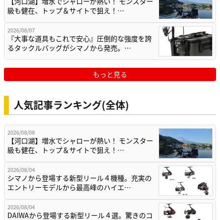
【河口湖】増水でシャローが熱い！ モンスター
級も健在、トップ＆サイトで狙え！…
2026/08/07
『大事な道具もこれで安心』圧倒的な強度を誇
るタックルバッグがシマノから発売。…
もっと見る
人気記事ランキング(全体)
2026/08/08
【河口湖】増水でシャローが熱い！ モンスター
級も健在、トップ＆サイトで狙え！…
2026/08/04
シマノから登場する新型リール４機種。充実の
エントリーモデルから最高峰のハイエ…
2026/08/04
DAIWAから登場する新型リール４選。驚きのコ