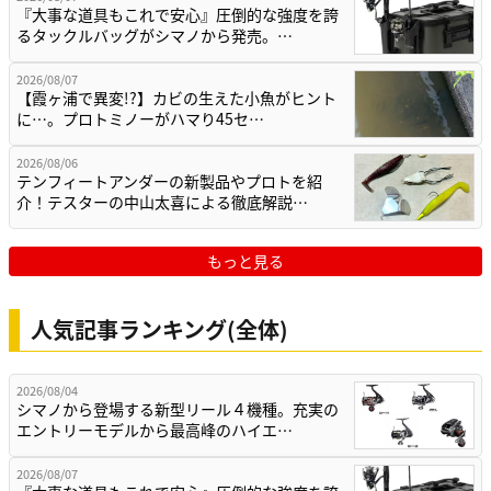
『大事な道具もこれで安心』圧倒的な強度を誇
るタックルバッグがシマノから発売。…
2026/08/07
【霞ヶ浦で異変!?】カビの生えた小魚がヒント
に…。プロトミノーがハマり45セ…
2026/08/06
テンフィートアンダーの新製品やプロトを紹
介！テスターの中山太喜による徹底解説…
もっと見る
人気記事ランキング(全体)
2026/08/04
シマノから登場する新型リール４機種。充実の
エントリーモデルから最高峰のハイエ…
2026/08/07