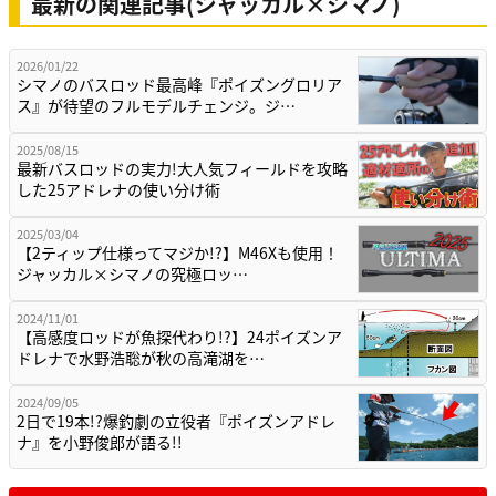
最新の関連記事(ジャッカル×シマノ)
2026/01/22
シマノのバスロッド最高峰『ポイズングロリア
ス』が待望のフルモデルチェンジ。ジ…
2025/08/15
最新バスロッドの実力!大人気フィールドを攻略
した25アドレナの使い分け術
2025/03/04
【2ティップ仕様ってマジか!?】M46Xも使用！
ジャッカル×シマノの究極ロッ…
2024/11/01
【高感度ロッドが魚探代わり!?】24ポイズンア
ドレナで水野浩聡が秋の高滝湖を…
2024/09/05
2日で19本!?爆釣劇の立役者『ポイズンアドレ
ナ』を小野俊郎が語る!!