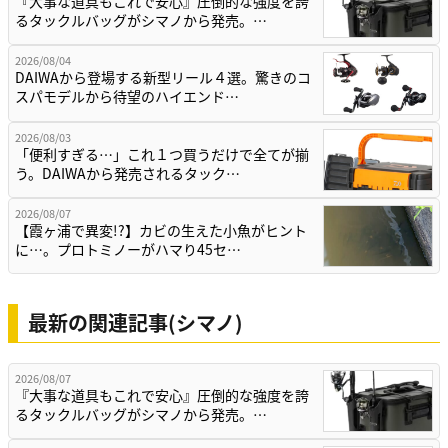
『大事な道具もこれで安心』圧倒的な強度を誇
るタックルバッグがシマノから発売。…
2026/08/04
DAIWAから登場する新型リール４選。驚きのコ
スパモデルから待望のハイエンド…
2026/08/03
「便利すぎる…」これ１つ買うだけで全てが揃
う。DAIWAから発売されるタック…
2026/08/07
【霞ヶ浦で異変!?】カビの生えた小魚がヒント
に…。プロトミノーがハマり45セ…
最新の関連記事(シマノ)
2026/08/07
『大事な道具もこれで安心』圧倒的な強度を誇
るタックルバッグがシマノから発売。…