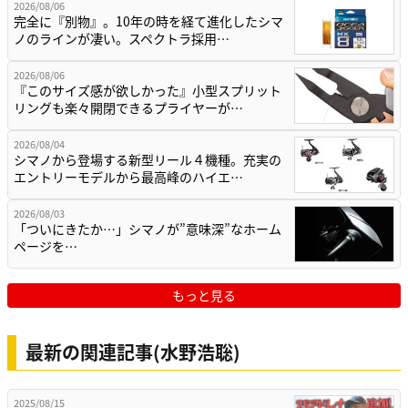
2026/08/06
完全に『別物』。10年の時を経て進化したシマ
ノのラインが凄い。スペクトラ採用…
2026/08/06
『このサイズ感が欲しかった』小型スプリット
リングも楽々開閉できるプライヤーが…
2026/08/04
シマノから登場する新型リール４機種。充実の
エントリーモデルから最高峰のハイエ…
2026/08/03
「ついにきたか…」シマノが”意味深”なホーム
ページを…
もっと見る
最新の関連記事(水野浩聡)
2025/08/15