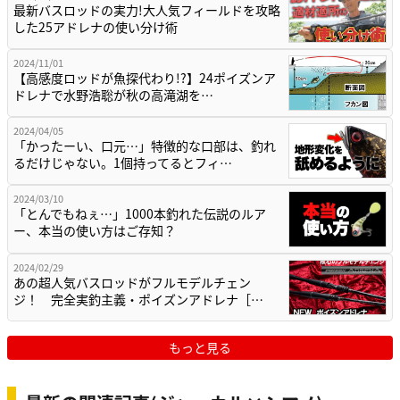
最新バスロッドの実力!大人気フィールドを攻略
した25アドレナの使い分け術
2024/11/01
【高感度ロッドが魚探代わり!?】24ポイズンア
ドレナで水野浩聡が秋の高滝湖を…
2024/04/05
「かったーい、口元…」特徴的な口部は、釣れ
るだけじゃない。1個持ってるとフィ…
2024/03/10
「とんでもねぇ…」1000本釣れた伝説のルア
ー、本当の使い方はご存知？
2024/02/29
あの超人気バスロッドがフルモデルチェン
ジ！ 完全実釣主義・ポイズンアドレナ［…
もっと見る