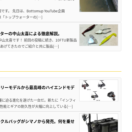
 先日は、Bottomup YouTube企画
は「トップウォーターの[…]
スターの中山太喜による徹底解説。
中山太喜です！ 前回の投稿に続き、10FTU新製品
あげてきたのでご紹介と共に製品[…]
トリーモデルから最高峰のハイエンドモデ
位機種に迫る進化を遂げた一台だ。新たに「インフィ
性能とギアの耐久性が大幅に向上している[…]
ックルバッグがシマノから発売。何を乗せ