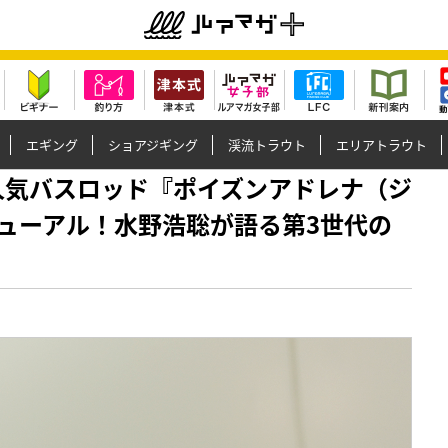
エギング
ショアジギング
渓流トラウト
エリアトラウト
報】大人気バスロッド『ポイズンアドレナ（ジ
ューアル！水野浩聡が語る第3世代の