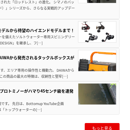
された「ロッドレスト」の進化。 シマノのバッ
ド）」シリーズから、さらなる実戦的アップデー
パモデルから待望のハイエンドモデルまで！
パワーを備えたソルトウォーター専用スピニングリー
ESIGN」を継承し、フ[…]
AIWAから発売されるタックルボックスが
、エリア専用の操作性と機動力。 DAIWAから
この商品の最大の特徴は、収納性と堅牢[…]
プロトミノーがハマり45センチ級を連発
 先日は、Bottomup YouTube企画
は「トップウォーターの[…]
もっと見る