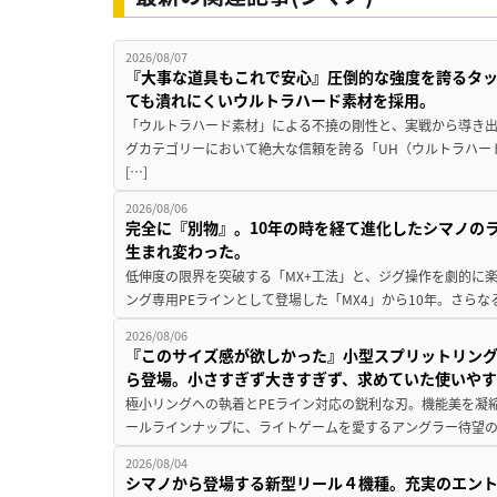
2026/08/07
『大事な道具もこれで安心』圧倒的な強度を誇るタ
ても潰れにくいウルトラハード素材を採用。
「ウルトラハード素材」による不撓の剛性と、実戦から導き出
グカテゴリーにおいて絶大な信頼を誇る「UH（ウルトラハー
[…]
2026/08/06
完全に『別物』。10年の時を経て進化したシマノの
生まれ変わった。
低伸度の限界を突破する「MX+工法」と、ジグ操作を劇的に
ング専用PEラインとして登場した「MX4」から10年。さらなる
2026/08/06
『このサイズ感が欲しかった』小型スプリットリン
ら登場。小さすぎず大きすぎず、求めていた使いや
極小リングへの執着とPEライン対応の鋭利な刃。機能美を凝
ールラインナップに、ライトゲームを愛するアングラー待望の新作『
2026/08/04
シマノから登場する新型リール４機種。充実のエン