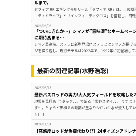
ルまで。
セフィア BB エギング専用リール「セフィア BB」は、上
ニティドライブ」と「インフィニティクロス」を搭載し、回転
2026/08/03
「ついにきたか…」シマノが”意味深”なホームペー
に期待高まる…
シマノ最高峰。ステラに新型登場!? ステラとはシマノが掲げ
ジを繰り返し、現行モデルは2022年で、1992年に初登場し
最新の関連記事(水野浩聡)
2025/08/15
最新バスロッドの実力!大人気フィールドを攻略した
現場を見極め〝1タックル〟で斬る〝水野スタイル〟 まずはリ
す…。ちょうど田植えの時期が重なりシロカキ水が流入して
リ[…]
2024/11/01
【高感度ロッドが魚探代わり!?】24ポイズンアドレ