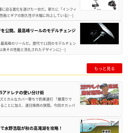
位機種に迫る進化を遂げた一台だ。新たに「インフィ
性能とギアの耐久性が大幅に向上している[…]
ジを公開。最高峰リールのモデルチェンジ
る最高峰のリールだ。歴代で11回のモデルチェン
て以来その性能と洗礼されたデザインに[…]
もっと見る
25アドレナの使い分け術
ズミカルなカバー撃ちで釣果連打 「爆濁りで
いることに加え、連日降雨の狭間。今回オカッパ
ナで水野浩聡が秋の高滝湖を攻略！