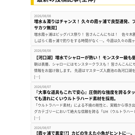
2026/08/08
増水＆濁りはチャンス！ 久々の霞ヶ浦で良型連発、
サカツ無双】
増水霞ヶ浦はビッグバス祭り！ 皆さんこんにちは！ 佐々木
しばらく霞ヶ浦で釣りをする時間がなく…。今週は久々の霞ヶ浦
2026/08/08
【河口湖】増水でシャローが熱い！ モンスター級も
朝は表層、シャローにはモンスタークラスも！ 皆さんこんに
情報をお届け致します。 先週はマスターズ入鹿池の為河口湖
[…]
2026/08/07
『大事な道具もこれで安心』圧倒的な強度を誇るタ
ても潰れにくいウルトラハード素材を採用。
「ウルトラハード素材」による不撓の剛性と、実戦から導き出
グカテゴリーにおいて絶大な信頼を誇る「UH（ウルトラハー
[…]
2026/08/07
【霞ヶ浦で異変!?】カビの生えた小魚がヒントに…。