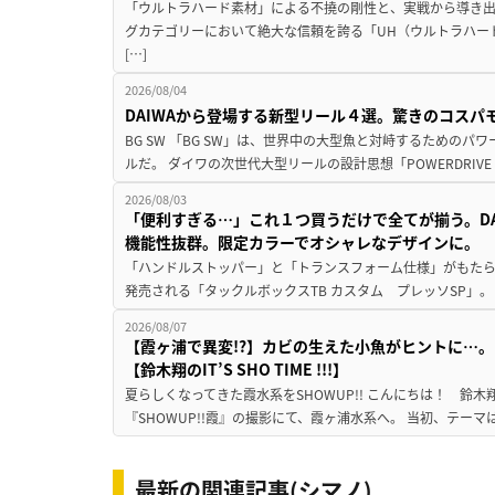
「ウルトラハード素材」による不撓の剛性と、実戦から導き出
グカテゴリーにおいて絶大な信頼を誇る「UH（ウルトラハー
[…]
2026/08/04
DAIWAから登場する新型リール４選。驚きのコス
BG SW 「BG SW」は、世界中の大型魚と対峙するための
ルだ。 ダイワの次世代大型リールの設計思想「POWERDRIVE D
2026/08/03
「便利すぎる…」これ１つ買うだけで全てが揃う。D
機能性抜群。限定カラーでオシャレなデザインに。
「ハンドルストッパー」と「トランスフォーム仕様」がもたらす
発売される「タックルボックスTB カスタム プレッソSP」。
2026/08/07
【霞ヶ浦で異変!?】カビの生えた小魚がヒントに…。
【鈴木翔のIT’S SHO TIME !!!】
夏らしくなってきた霞水系をSHOWUP!! こんにちは！ 鈴木翔です。
『SHOWUP!!霞』の撮影にて、霞ヶ浦水系へ。 当初、テーマ
最新の関連記事(シマノ)