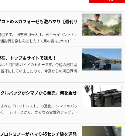
プロトのメガフォーゼも激ハマり【週刊サ
勝也です。 旧吉野川→大江、五三→イベントと、
釣行を楽しみました！ 6月の霞は1年で1[…]
健在、トップ＆サイトで狙え！
ちは！河口湖ガイドのトミーです。今週の河口湖
を留守にしていましたので、今週からの河口湖情
ックルバッグがシマノから発売。何を乗せ
された「ロッドレスト」の進化。 シマノのバッ
ド）」シリーズから、さらなる実戦的アップデー
プロトミノーがハマり45センチ級を連発