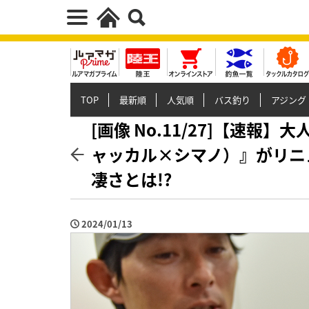
TOP
最新順
人気順
バス釣り
アジング
[画像 No.11/27]【速
ャッカル×シマノ）』がリニ
凄さとは!?
2024/01/13