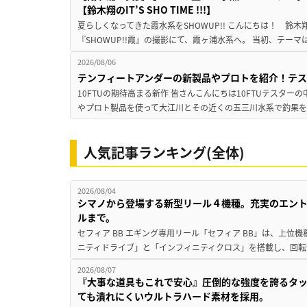
【鈴木翔のIT’S SHO TIME !!!】
夏らしくなってきた霞水系をSHOWUP!! こんにちは！ 鈴木翔です。
『SHOWUP!!霞』の撮影にて、霞ヶ浦水系へ。 当初、テーマ
2026/08/06
テンフィートアンダーの新製品やプロトを紹介！テ
10FTUの期待高まる新作 皆さんこんにちは10FTUテスターの
やプロト製品を使って大江川とその近くの五三川水系で釣果を
人気記事ランキング(全体)
2026/08/04
シマノから登場する新型リール４機種。充実のエン
ルまで。
セフィア BB エギング専用リール「セフィア BB」は、上
ニティドライブ」と「インフィニティクロス」を搭載し、回転
2026/08/07
『大事な道具もこれで安心』圧倒的な強度を誇るタ
ても潰れにくいウルトラハード素材を採用。