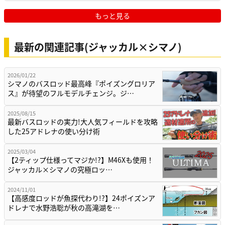
もっと見る
最新の関連記事(ジャッカル×シマノ)
2026/01/22
シマノのバスロッド最高峰『ポイズングロリア
ス』が待望のフルモデルチェンジ。ジ…
2025/08/15
最新バスロッドの実力!大人気フィールドを攻略
した25アドレナの使い分け術
2025/03/04
【2ティップ仕様ってマジか!?】M46Xも使用！
ジャッカル×シマノの究極ロッ…
2024/11/01
【高感度ロッドが魚探代わり!?】24ポイズンア
ドレナで水野浩聡が秋の高滝湖を…