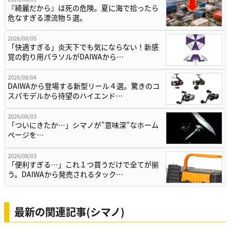
『綺麗だから』は死の危険。夏に海で拾ったら
危なすぎる漂流物５選。
2026/08/05
「快適すぎる」炎天下でも気にならない！新感
覚の釣り用パラソルがDAIWAから…
2026/08/04
DAIWAから登場する新型リール４選。驚きのコ
スパモデルから待望のハイエンド…
2026/08/03
「ついにきたか…」シマノが”意味深”なホーム
ページを…
2026/08/03
「便利すぎる…」これ１つ買うだけで全てが揃
う。DAIWAから発売されるタック…
最新の関連記事(シマノ)