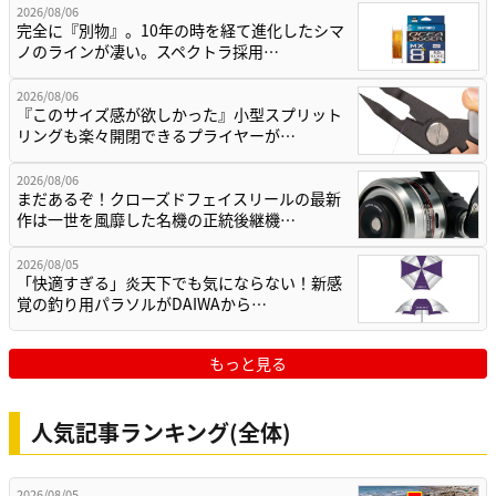
2026/08/06
完全に『別物』。10年の時を経て進化したシマ
ノのラインが凄い。スペクトラ採用…
2026/08/06
『このサイズ感が欲しかった』小型スプリット
リングも楽々開閉できるプライヤーが…
2026/08/06
まだあるぞ！クローズドフェイスリールの最新
作は一世を風靡した名機の正統後継機…
2026/08/05
「快適すぎる」炎天下でも気にならない！新感
覚の釣り用パラソルがDAIWAから…
もっと見る
人気記事ランキング(全体)
2026/08/05