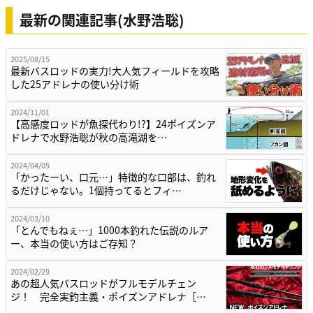
最新の関連記事(水野浩聡)
2025/08/15
最新バスロッドの実力!大人気フィールドを攻略
した25アドレナの使い分け術
2024/11/01
【高感度ロッドが魚探代わり!?】24ポイズンア
ドレナで水野浩聡が秋の高滝湖を…
2024/04/05
「かったーい、口元…」特徴的な口部は、釣れ
るだけじゃない。1個持ってるとフィ…
2024/03/10
「とんでもねぇ…」1000本釣れた伝説のルア
ー、本当の使い方はご存知？
2024/02/29
あの超人気バスロッドがフルモデルチェン
ジ！ 完全実釣主義・ポイズンアドレナ［…