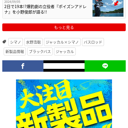
2024/09/05
2日で19本!?爆釣劇の立役者『ポイズンアドレ
ナ』を小野俊郎が語る!!
もっと見る
シマノ
水野浩聡
ジャッカル×シマノ
バスロッド
新製品情報
ブラックバス
ジャッカル