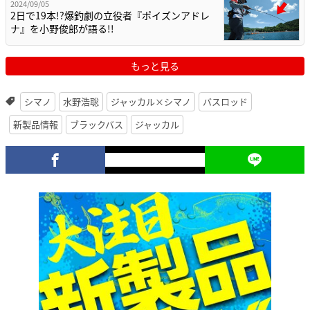
2024/09/05
2日で19本!?爆釣劇の立役者『ポイズンアドレ
ナ』を小野俊郎が語る!!
もっと見る
シマノ
水野浩聡
ジャッカル×シマノ
バスロッド
新製品情報
ブラックバス
ジャッカル