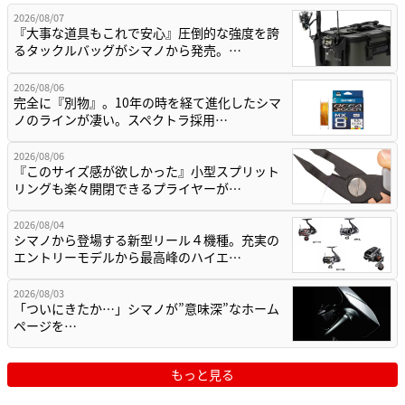
2026/08/07
『大事な道具もこれで安心』圧倒的な強度を誇
るタックルバッグがシマノから発売。…
2026/08/06
完全に『別物』。10年の時を経て進化したシマ
ノのラインが凄い。スペクトラ採用…
2026/08/06
『このサイズ感が欲しかった』小型スプリット
リングも楽々開閉できるプライヤーが…
2026/08/04
シマノから登場する新型リール４機種。充実の
エントリーモデルから最高峰のハイエ…
2026/08/03
「ついにきたか…」シマノが”意味深”なホーム
ページを…
もっと見る