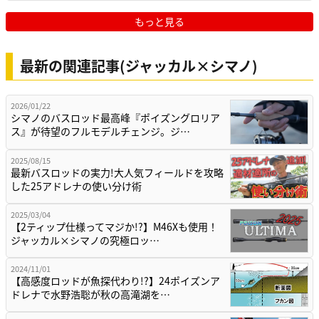
もっと見る
最新の関連記事(ジャッカル×シマノ)
2026/01/22
シマノのバスロッド最高峰『ポイズングロリア
ス』が待望のフルモデルチェンジ。ジ…
2025/08/15
最新バスロッドの実力!大人気フィールドを攻略
した25アドレナの使い分け術
2025/03/04
【2ティップ仕様ってマジか!?】M46Xも使用！
ジャッカル×シマノの究極ロッ…
2024/11/01
【高感度ロッドが魚探代わり!?】24ポイズンア
ドレナで水野浩聡が秋の高滝湖を…