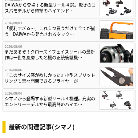
DAIWAから登場する新型リール４選。驚きのコ
スパモデルから待望のハイエンド…
2026/08/03
「便利すぎる…」これ１つ買うだけで全てが揃
う。DAIWAから発売されるタック…
2026/08/06
まだあるぞ！クローズドフェイスリールの最新
作は一世を風靡した名機の正統後継機…
2026/08/06
『このサイズ感が欲しかった』小型スプリット
リングも楽々開閉できるプライヤーが…
2026/08/04
シマノから登場する新型リール４機種。充実の
エントリーモデルから最高峰のハイエ…
最新の関連記事(シマノ)