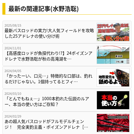
最新の関連記事(水野浩聡)
2025/08/15
最新バスロッドの実力!大人気フィールドを攻略
した25アドレナの使い分け術
2024/11/01
【高感度ロッドが魚探代わり!?】24ポイズンア
ドレナで水野浩聡が秋の高滝湖を…
2024/04/05
「かったーい、口元…」特徴的な口部は、釣れ
るだけじゃない。1個持ってるとフィ…
2024/03/10
「とんでもねぇ…」1000本釣れた伝説のルア
ー、本当の使い方はご存知？
2024/02/29
あの超人気バスロッドがフルモデルチェン
ジ！ 完全実釣主義・ポイズンアドレナ［…