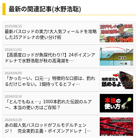
最新の関連記事(水野浩聡)
2025/08/15
最新バスロッドの実力!大人気フィールドを攻略
した25アドレナの使い分け術
2024/11/01
【高感度ロッドが魚探代わり!?】24ポイズンア
ドレナで水野浩聡が秋の高滝湖を…
2024/04/05
「かったーい、口元…」特徴的な口部は、釣れ
るだけじゃない。1個持ってるとフィ…
2024/03/10
「とんでもねぇ…」1000本釣れた伝説のルア
ー、本当の使い方はご存知？
2024/02/29
あの超人気バスロッドがフルモデルチェン
ジ！ 完全実釣主義・ポイズンアドレナ［…