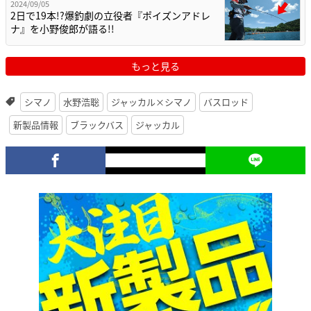
2024/09/05
2日で19本!?爆釣劇の立役者『ポイズンアドレ
ナ』を小野俊郎が語る!!
もっと見る
シマノ
水野浩聡
ジャッカル×シマノ
バスロッド
新製品情報
ブラックバス
ジャッカル