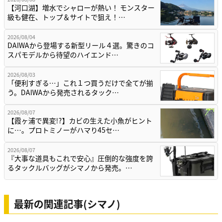
【河口湖】増水でシャローが熱い！ モンスター
級も健在、トップ＆サイトで狙え！…
2026/08/04
DAIWAから登場する新型リール４選。驚きのコ
スパモデルから待望のハイエンド…
2026/08/03
「便利すぎる…」これ１つ買うだけで全てが揃
う。DAIWAから発売されるタック…
2026/08/07
【霞ヶ浦で異変!?】カビの生えた小魚がヒント
に…。プロトミノーがハマり45セ…
2026/08/07
『大事な道具もこれで安心』圧倒的な強度を誇
るタックルバッグがシマノから発売。…
最新の関連記事(シマノ)