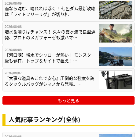
2026/08/09
雨なら沈む、晴れれば浮く！ 七色ダム最新攻略
は「ライトフリーリグ」が切り札
2026/08/08
増水＆濁りはチャンス！ 久々の霞ヶ浦で良型連
発、プロトのメガフォーゼも激ハマ…
2026/08/08
【河口湖】増水でシャローが熱い！ モンスター
級も健在、トップ＆サイトで狙え！…
2026/08/07
『大事な道具もこれで安心』圧倒的な強度を誇
るタックルバッグがシマノから発売。…
もっと見る
人気記事ランキング(全体)
2026/08/08