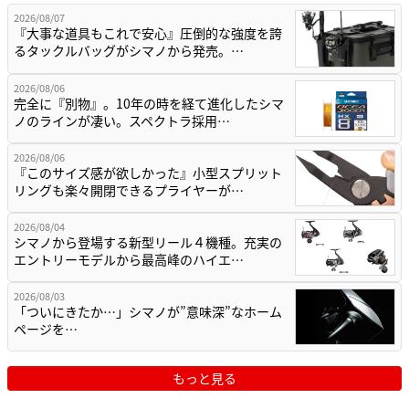
2026/08/07
『大事な道具もこれで安心』圧倒的な強度を誇
るタックルバッグがシマノから発売。…
2026/08/06
完全に『別物』。10年の時を経て進化したシマ
ノのラインが凄い。スペクトラ採用…
2026/08/06
『このサイズ感が欲しかった』小型スプリット
リングも楽々開閉できるプライヤーが…
2026/08/04
シマノから登場する新型リール４機種。充実の
エントリーモデルから最高峰のハイエ…
2026/08/03
「ついにきたか…」シマノが”意味深”なホーム
ページを…
もっと見る