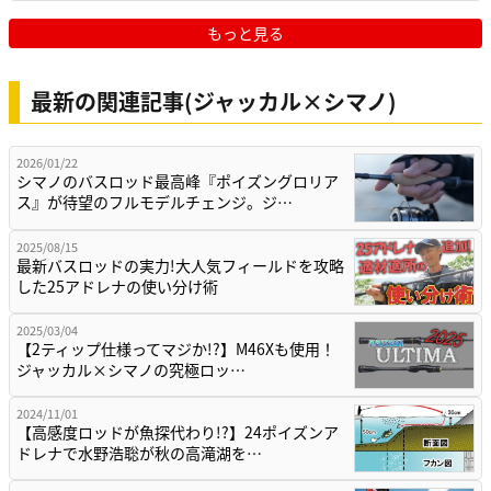
もっと見る
最新の関連記事(ジャッカル×シマノ)
2026/01/22
シマノのバスロッド最高峰『ポイズングロリア
ス』が待望のフルモデルチェンジ。ジ…
2025/08/15
最新バスロッドの実力!大人気フィールドを攻略
した25アドレナの使い分け術
2025/03/04
【2ティップ仕様ってマジか!?】M46Xも使用！
ジャッカル×シマノの究極ロッ…
2024/11/01
【高感度ロッドが魚探代わり!?】24ポイズンア
ドレナで水野浩聡が秋の高滝湖を…